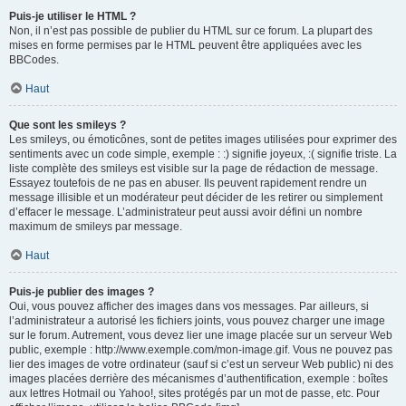
Puis-je utiliser le HTML ?
Non, il n’est pas possible de publier du HTML sur ce forum. La plupart des
mises en forme permises par le HTML peuvent être appliquées avec les
BBCodes.
Haut
Que sont les smileys ?
Les smileys, ou émoticônes, sont de petites images utilisées pour exprimer des
sentiments avec un code simple, exemple : :) signifie joyeux, :( signifie triste. La
liste complète des smileys est visible sur la page de rédaction de message.
Essayez toutefois de ne pas en abuser. Ils peuvent rapidement rendre un
message illisible et un modérateur peut décider de les retirer ou simplement
d’effacer le message. L’administrateur peut aussi avoir défini un nombre
maximum de smileys par message.
Haut
Puis-je publier des images ?
Oui, vous pouvez afficher des images dans vos messages. Par ailleurs, si
l’administrateur a autorisé les fichiers joints, vous pouvez charger une image
sur le forum. Autrement, vous devez lier une image placée sur un serveur Web
public, exemple : http://www.exemple.com/mon-image.gif. Vous ne pouvez pas
lier des images de votre ordinateur (sauf si c’est un serveur Web public) ni des
images placées derrière des mécanismes d’authentification, exemple : boîtes
aux lettres Hotmail ou Yahoo!, sites protégés par un mot de passe, etc. Pour