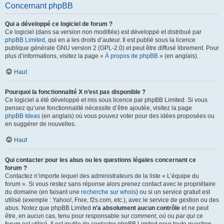
Concernant phpBB
Qui a développé ce logiciel de forum ?
Ce logiciel (dans sa version non modifiée) est développé et distribué par
phpBB Limited
, qui en a les droits d’auteur. Il est publié sous la licence
publique générale GNU version 2 (GPL-2.0) et peut être diffusé librement. Pour
plus d’informations, visitez la page «
À propos de phpBB
» (en anglais).
Haut
Pourquoi la fonctionnalité X n’est pas disponible ?
Ce logiciel a été développé et mis sous licence par phpBB Limited. Si vous
pensez qu’une fonctionnalité nécessite d’être ajoutée, visitez la page
phpBB Ideas
(en anglais) où vous pouvez voter pour des idées proposées ou
en suggérer de nouvelles.
Haut
Qui contacter pour les abus ou les questions légales concernant ce
forum ?
Contactez n’importe lequel des administrateurs de la liste « L’équipe du
forum ». Si vous restez sans réponse alors prenez contact avec le propriétaire
du domaine (en faisant une
recherche sur whois
) ou si un service gratuit est
utilisé (exemple : Yahoo!, Free, f2s.com, etc.), avec le service de gestion ou des
abus. Notez que phpBB Limited
n’a absolument aucun contrôle
et ne peut
être, en aucun cas, tenu pour responsable sur
comment
,
où
ou
par qui
ce