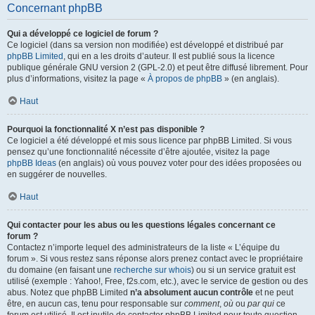
Concernant phpBB
Qui a développé ce logiciel de forum ?
Ce logiciel (dans sa version non modifiée) est développé et distribué par
phpBB Limited
, qui en a les droits d’auteur. Il est publié sous la licence
publique générale GNU version 2 (GPL-2.0) et peut être diffusé librement. Pour
plus d’informations, visitez la page «
À propos de phpBB
» (en anglais).
Haut
Pourquoi la fonctionnalité X n’est pas disponible ?
Ce logiciel a été développé et mis sous licence par phpBB Limited. Si vous
pensez qu’une fonctionnalité nécessite d’être ajoutée, visitez la page
phpBB Ideas
(en anglais) où vous pouvez voter pour des idées proposées ou
en suggérer de nouvelles.
Haut
Qui contacter pour les abus ou les questions légales concernant ce
forum ?
Contactez n’importe lequel des administrateurs de la liste « L’équipe du
forum ». Si vous restez sans réponse alors prenez contact avec le propriétaire
du domaine (en faisant une
recherche sur whois
) ou si un service gratuit est
utilisé (exemple : Yahoo!, Free, f2s.com, etc.), avec le service de gestion ou des
abus. Notez que phpBB Limited
n’a absolument aucun contrôle
et ne peut
être, en aucun cas, tenu pour responsable sur
comment
,
où
ou
par qui
ce