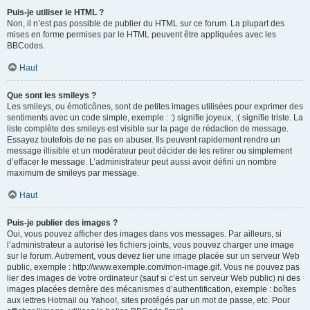
Puis-je utiliser le HTML ?
Non, il n’est pas possible de publier du HTML sur ce forum. La plupart des
mises en forme permises par le HTML peuvent être appliquées avec les
BBCodes.
Haut
Que sont les smileys ?
Les smileys, ou émoticônes, sont de petites images utilisées pour exprimer des
sentiments avec un code simple, exemple : :) signifie joyeux, :( signifie triste. La
liste complète des smileys est visible sur la page de rédaction de message.
Essayez toutefois de ne pas en abuser. Ils peuvent rapidement rendre un
message illisible et un modérateur peut décider de les retirer ou simplement
d’effacer le message. L’administrateur peut aussi avoir défini un nombre
maximum de smileys par message.
Haut
Puis-je publier des images ?
Oui, vous pouvez afficher des images dans vos messages. Par ailleurs, si
l’administrateur a autorisé les fichiers joints, vous pouvez charger une image
sur le forum. Autrement, vous devez lier une image placée sur un serveur Web
public, exemple : http://www.exemple.com/mon-image.gif. Vous ne pouvez pas
lier des images de votre ordinateur (sauf si c’est un serveur Web public) ni des
images placées derrière des mécanismes d’authentification, exemple : boîtes
aux lettres Hotmail ou Yahoo!, sites protégés par un mot de passe, etc. Pour