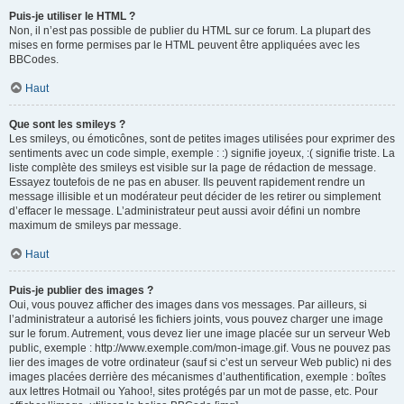
Puis-je utiliser le HTML ?
Non, il n’est pas possible de publier du HTML sur ce forum. La plupart des
mises en forme permises par le HTML peuvent être appliquées avec les
BBCodes.
Haut
Que sont les smileys ?
Les smileys, ou émoticônes, sont de petites images utilisées pour exprimer des
sentiments avec un code simple, exemple : :) signifie joyeux, :( signifie triste. La
liste complète des smileys est visible sur la page de rédaction de message.
Essayez toutefois de ne pas en abuser. Ils peuvent rapidement rendre un
message illisible et un modérateur peut décider de les retirer ou simplement
d’effacer le message. L’administrateur peut aussi avoir défini un nombre
maximum de smileys par message.
Haut
Puis-je publier des images ?
Oui, vous pouvez afficher des images dans vos messages. Par ailleurs, si
l’administrateur a autorisé les fichiers joints, vous pouvez charger une image
sur le forum. Autrement, vous devez lier une image placée sur un serveur Web
public, exemple : http://www.exemple.com/mon-image.gif. Vous ne pouvez pas
lier des images de votre ordinateur (sauf si c’est un serveur Web public) ni des
images placées derrière des mécanismes d’authentification, exemple : boîtes
aux lettres Hotmail ou Yahoo!, sites protégés par un mot de passe, etc. Pour