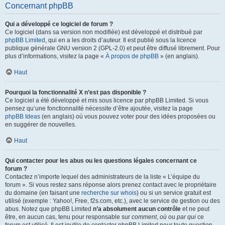
Concernant phpBB
Qui a développé ce logiciel de forum ?
Ce logiciel (dans sa version non modifiée) est développé et distribué par
phpBB Limited
, qui en a les droits d’auteur. Il est publié sous la licence
publique générale GNU version 2 (GPL-2.0) et peut être diffusé librement. Pour
plus d’informations, visitez la page «
À propos de phpBB
» (en anglais).
Haut
Pourquoi la fonctionnalité X n’est pas disponible ?
Ce logiciel a été développé et mis sous licence par phpBB Limited. Si vous
pensez qu’une fonctionnalité nécessite d’être ajoutée, visitez la page
phpBB Ideas
(en anglais) où vous pouvez voter pour des idées proposées ou
en suggérer de nouvelles.
Haut
Qui contacter pour les abus ou les questions légales concernant ce
forum ?
Contactez n’importe lequel des administrateurs de la liste « L’équipe du
forum ». Si vous restez sans réponse alors prenez contact avec le propriétaire
du domaine (en faisant une
recherche sur whois
) ou si un service gratuit est
utilisé (exemple : Yahoo!, Free, f2s.com, etc.), avec le service de gestion ou des
abus. Notez que phpBB Limited
n’a absolument aucun contrôle
et ne peut
être, en aucun cas, tenu pour responsable sur
comment
,
où
ou
par qui
ce