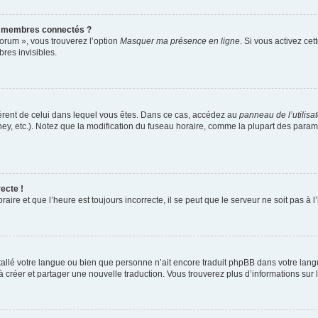
s membres connectés ?
forum », vous trouverez l’option
Masquer ma présence en ligne
. Si vous activez cet
es invisibles.
ifférent de celui dans lequel vous êtes. Dans ce cas, accédez au
panneau de l’utilisa
ney, etc.). Notez que la modification du fuseau horaire, comme la plupart des para
ecte !
aire et que l’heure est toujours incorrecte, il se peut que le serveur ne soit pas à
installé votre langue ou bien que personne n’ait encore traduit phpBB dans votre l
s à créer et partager une nouvelle traduction. Vous trouverez plus d’informations sur l