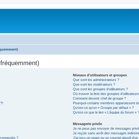
réquemment)
s fréquemment)
Niveaux d’utilisateurs et groupes
Que sont les administrateurs ?
Que sont les modérateurs ?
Que sont les groupes d’utilisateurs ?
Où trouver la liste des groupes d’utilisateur
Comment devenir chef de groupe ?
 ?!
Pourquoi certains membres apparaissent dan
Qu’est-ce qu’un « Groupe par défaut » ?
Qu’est-ce que le lien « L’équipe du forum » 
Messagerie privée
Je ne peux pas envoyer de messages privé
Je reçois sans arrêt des messages indésira
 connectés ?
J’ai reçu un spam ou un courriel abusif d’u