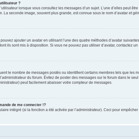
tilisateur ?
utilisateur lorsque vous consultez les messages d’un sujet. L’une d’elles peut êtr
rum. La seconde image, souvent plus grande, est connue sous le nom d’avatar et 
s pouvez ajouter un avatar en utilisant l’une des quatre méthodes d’avatar suivantes 
ont ils sont mis à disposition. Si vous ne pouvez pas utiliser d’avatar, contactez un
iquent le nombre de messages postés ou identifient certains membres tels que les 
ar l’administrateur du forum. Évitez de poster des messages sur le forum dans le seu
ministrateur) peut facilement abaisser votre compteur de messages.
mande de me connecter !?
re intégré (si la fonction a été activée par l’administrateur). Ceci pour empêcher l’u