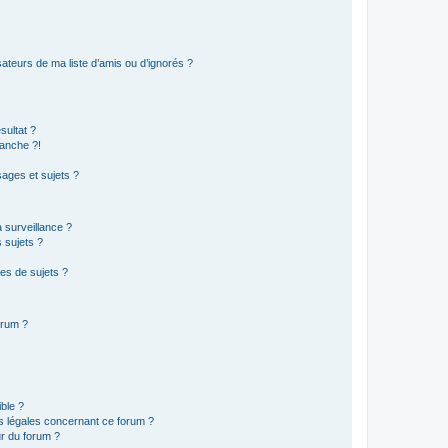
ateurs de ma liste d’amis ou d’ignorés ?
sultat ?
anche ?!
ages et sujets ?
a surveillance ?
 sujets ?
es de sujets ?
orum ?
ible ?
ns légales concernant ce forum ?
r du forum ?