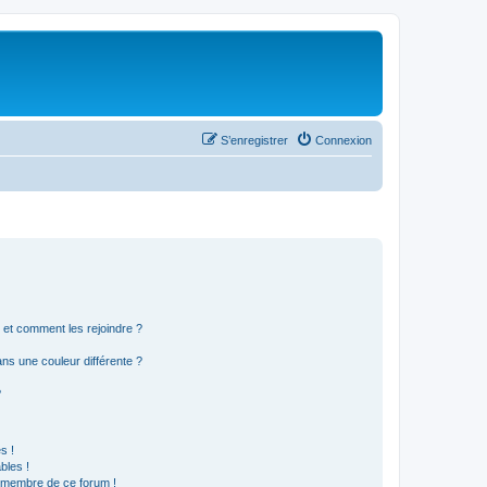
S’enregistrer
Connexion
s et comment les rejoindre ?
s une couleur différente ?
?
s !
bles !
n membre de ce forum !