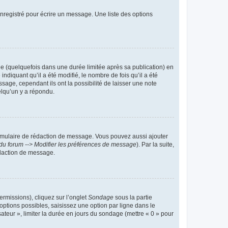
nregistré pour écrire un message. Une liste des options
 (quelquefois dans une durée limitée après sa publication) en
iquant qu’il a été modifié, le nombre de fois qu’il a été
sage, cependant ils ont la possibilité de laisser une note
elqu’un y a répondu.
rmulaire de rédaction de message. Vous pouvez aussi ajouter
du forum --> Modifier les préférences de message
). Par la suite,
daction de message.
ermissions), cliquez sur l’onglet
Sondage
sous la partie
ptions possibles, saisissez une option par ligne dans le
ateur », limiter la durée en jours du sondage (mettre « 0 » pour