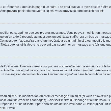
 « Répondre » depuis la page d’un sujet. Il se peut que vous ayez besoin d’être e
: Vous
pouvez
poster de nouveaux sujets, Vous
pouvez
joindre des fichiers, etc.
modifier ou supprimer que vos propres messages. Vous pouvez modifier un message
lqu’un a déjà répondu au message, un petit texte s’affichera en bas du message ind
n. Ce message n’apparaîtra pas si un modérateur ou un administrateur modifie le mes
ive. Notez que les utilisateurs ne peuvent pas supprimer un message une fois que qu
e l’utilisateur. Une fois créée, vous pouvez cocher
Attacher ma signature
sur le fo
 « Attacher ma signature » à partir du panneau de l’utilisateur (onglet
Préférences 
 à un message en décochant la case
Attacher ma signature
dans le formulaire de ré
ouveau sujet ou la modification du premier message d’un sujet (si vous en avez les p
 le droit de créer des sondages). Saisissez le titre du sondage et au moins deux o
onses qu’un utilisateur peut choisir lors de son vote dans « Option(s) par l’utilis
er leur vote.