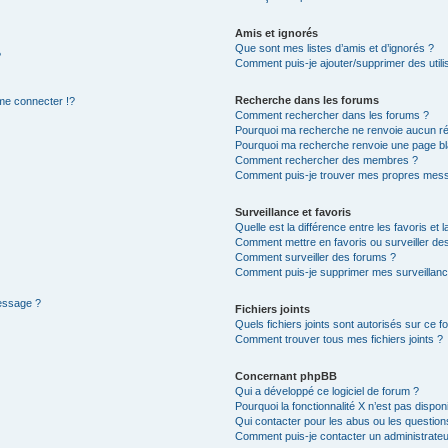
Amis et ignorés
Que sont mes listes d’amis et d’ignorés ?
?
Comment puis-je ajouter/supprimer des utilis
Recherche dans les forums
e connecter !?
Comment rechercher dans les forums ?
Pourquoi ma recherche ne renvoie aucun ré
Pourquoi ma recherche renvoie une page bl
Comment rechercher des membres ?
Comment puis-je trouver mes propres mess
Surveillance et favoris
Quelle est la différence entre les favoris et l
Comment mettre en favoris ou surveiller des
Comment surveiller des forums ?
Comment puis-je supprimer mes surveillanc
message ?
Fichiers joints
Quels fichiers joints sont autorisés sur ce f
Comment trouver tous mes fichiers joints ?
Concernant phpBB
Qui a développé ce logiciel de forum ?
Pourquoi la fonctionnalité X n’est pas dispon
Qui contacter pour les abus ou les questio
Comment puis-je contacter un administrateu