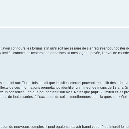
t avoir configuré les forums afin qu’il soit nécessaire de s’enregistrer pour poster
x invités comme les avatars personnalisés, la messagerie privée, l’envoi de courri
t une loi aux États-Unis qui dit que les sites Internet pouvant recueillir des infor
ollecte de ces informations permettant d’identifier un mineur de moins de 13 ans. S
tez un conseiller juridique pour obtenir son avis. Notez que phpBB Limited et les pr
gales de toutes sortes, à l’exception de celles mentionnées dans la question « Qui
réation de nouveaux comptes. Il peut également avoir banni votre IP ou interdit le no