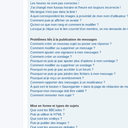
Les heures ne sont pas correctes !
J’ai changé mon fuseau horaire et l’heure est toujours incorrecte !
Ma langue n’est pas dans la liste !
A quoi correspondent les images à proximité de mon nom d’utilisateur 
Comment puis-je afficher un avatar ?
Qu’est-ce que mon rang et comment le modifier ?
Lorsque je clique sur le lien
courriel
d’un membre, on me demande de m
Problèmes liés à la publication de messages
Comment créer un nouveau sujet ou poster une réponse ?
Comment modifier ou supprimer un message ?
Comment ajouter une signature à mes messages ?
Comment créer un sondage ?
Pourquoi ne puis-je pas ajouter plus d’options à mon sondage ?
Comment modifier ou supprimer un sondage ?
Pourquoi ne puis-je pas accéder à un forum ?
Pourquoi ne puis-je pas joindre des fichiers à mon message ?
Pourquoi ai-je reçu un avertissement ?
Comment rapporter des messages à un modérateur ?
À quoi sert le bouton « Sauvegarder » dans la page de rédaction de 
Pourquoi mon message doit être validé ?
Comment remonter mon sujet ?
Mise en forme et types de sujets
Que sont les BBCodes ?
Puis-je utiliser le HTML ?
Que sont les smileys ?
Puis-je publier des images ?
Que sont les annonces globales ?