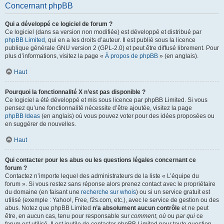
Concernant phpBB
Qui a développé ce logiciel de forum ?
Ce logiciel (dans sa version non modifiée) est développé et distribué par
phpBB Limited
, qui en a les droits d’auteur. Il est publié sous la licence
publique générale GNU version 2 (GPL-2.0) et peut être diffusé librement. Pour
plus d’informations, visitez la page «
À propos de phpBB
» (en anglais).
Haut
Pourquoi la fonctionnalité X n’est pas disponible ?
Ce logiciel a été développé et mis sous licence par phpBB Limited. Si vous
pensez qu’une fonctionnalité nécessite d’être ajoutée, visitez la page
phpBB Ideas
(en anglais) où vous pouvez voter pour des idées proposées ou
en suggérer de nouvelles.
Haut
Qui contacter pour les abus ou les questions légales concernant ce
forum ?
Contactez n’importe lequel des administrateurs de la liste « L’équipe du
forum ». Si vous restez sans réponse alors prenez contact avec le propriétaire
du domaine (en faisant une
recherche sur whois
) ou si un service gratuit est
utilisé (exemple : Yahoo!, Free, f2s.com, etc.), avec le service de gestion ou des
abus. Notez que phpBB Limited
n’a absolument aucun contrôle
et ne peut
être, en aucun cas, tenu pour responsable sur
comment
,
où
ou
par qui
ce