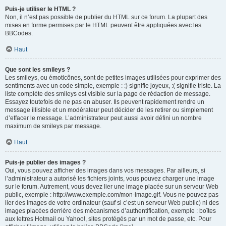
Puis-je utiliser le HTML ?
Non, il n’est pas possible de publier du HTML sur ce forum. La plupart des
mises en forme permises par le HTML peuvent être appliquées avec les
BBCodes.
Haut
Que sont les smileys ?
Les smileys, ou émoticônes, sont de petites images utilisées pour exprimer des
sentiments avec un code simple, exemple : :) signifie joyeux, :( signifie triste. La
liste complète des smileys est visible sur la page de rédaction de message.
Essayez toutefois de ne pas en abuser. Ils peuvent rapidement rendre un
message illisible et un modérateur peut décider de les retirer ou simplement
d’effacer le message. L’administrateur peut aussi avoir défini un nombre
maximum de smileys par message.
Haut
Puis-je publier des images ?
Oui, vous pouvez afficher des images dans vos messages. Par ailleurs, si
l’administrateur a autorisé les fichiers joints, vous pouvez charger une image
sur le forum. Autrement, vous devez lier une image placée sur un serveur Web
public, exemple : http://www.exemple.com/mon-image.gif. Vous ne pouvez pas
lier des images de votre ordinateur (sauf si c’est un serveur Web public) ni des
images placées derrière des mécanismes d’authentification, exemple : boîtes
aux lettres Hotmail ou Yahoo!, sites protégés par un mot de passe, etc. Pour