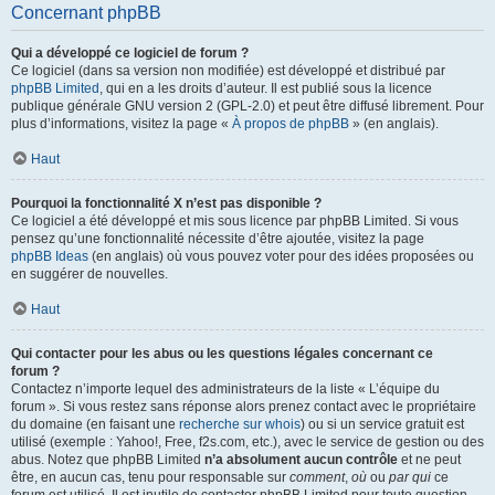
Concernant phpBB
Qui a développé ce logiciel de forum ?
Ce logiciel (dans sa version non modifiée) est développé et distribué par
phpBB Limited
, qui en a les droits d’auteur. Il est publié sous la licence
publique générale GNU version 2 (GPL-2.0) et peut être diffusé librement. Pour
plus d’informations, visitez la page «
À propos de phpBB
» (en anglais).
Haut
Pourquoi la fonctionnalité X n’est pas disponible ?
Ce logiciel a été développé et mis sous licence par phpBB Limited. Si vous
pensez qu’une fonctionnalité nécessite d’être ajoutée, visitez la page
phpBB Ideas
(en anglais) où vous pouvez voter pour des idées proposées ou
en suggérer de nouvelles.
Haut
Qui contacter pour les abus ou les questions légales concernant ce
forum ?
Contactez n’importe lequel des administrateurs de la liste « L’équipe du
forum ». Si vous restez sans réponse alors prenez contact avec le propriétaire
du domaine (en faisant une
recherche sur whois
) ou si un service gratuit est
utilisé (exemple : Yahoo!, Free, f2s.com, etc.), avec le service de gestion ou des
abus. Notez que phpBB Limited
n’a absolument aucun contrôle
et ne peut
être, en aucun cas, tenu pour responsable sur
comment
,
où
ou
par qui
ce