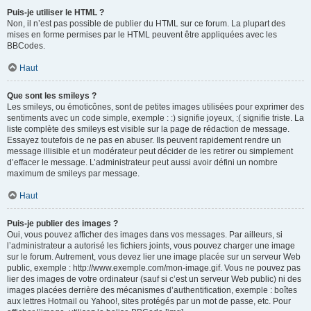
Puis-je utiliser le HTML ?
Non, il n’est pas possible de publier du HTML sur ce forum. La plupart des
mises en forme permises par le HTML peuvent être appliquées avec les
BBCodes.
Haut
Que sont les smileys ?
Les smileys, ou émoticônes, sont de petites images utilisées pour exprimer des
sentiments avec un code simple, exemple : :) signifie joyeux, :( signifie triste. La
liste complète des smileys est visible sur la page de rédaction de message.
Essayez toutefois de ne pas en abuser. Ils peuvent rapidement rendre un
message illisible et un modérateur peut décider de les retirer ou simplement
d’effacer le message. L’administrateur peut aussi avoir défini un nombre
maximum de smileys par message.
Haut
Puis-je publier des images ?
Oui, vous pouvez afficher des images dans vos messages. Par ailleurs, si
l’administrateur a autorisé les fichiers joints, vous pouvez charger une image
sur le forum. Autrement, vous devez lier une image placée sur un serveur Web
public, exemple : http://www.exemple.com/mon-image.gif. Vous ne pouvez pas
lier des images de votre ordinateur (sauf si c’est un serveur Web public) ni des
images placées derrière des mécanismes d’authentification, exemple : boîtes
aux lettres Hotmail ou Yahoo!, sites protégés par un mot de passe, etc. Pour