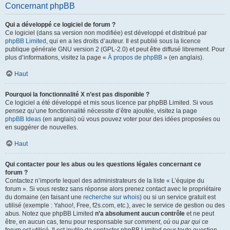
Concernant phpBB
Qui a développé ce logiciel de forum ?
Ce logiciel (dans sa version non modifiée) est développé et distribué par
phpBB Limited
, qui en a les droits d’auteur. Il est publié sous la licence
publique générale GNU version 2 (GPL-2.0) et peut être diffusé librement. Pour
plus d’informations, visitez la page «
À propos de phpBB
» (en anglais).
Haut
Pourquoi la fonctionnalité X n’est pas disponible ?
Ce logiciel a été développé et mis sous licence par phpBB Limited. Si vous
pensez qu’une fonctionnalité nécessite d’être ajoutée, visitez la page
phpBB Ideas
(en anglais) où vous pouvez voter pour des idées proposées ou
en suggérer de nouvelles.
Haut
Qui contacter pour les abus ou les questions légales concernant ce
forum ?
Contactez n’importe lequel des administrateurs de la liste « L’équipe du
forum ». Si vous restez sans réponse alors prenez contact avec le propriétaire
du domaine (en faisant une
recherche sur whois
) ou si un service gratuit est
utilisé (exemple : Yahoo!, Free, f2s.com, etc.), avec le service de gestion ou des
abus. Notez que phpBB Limited
n’a absolument aucun contrôle
et ne peut
être, en aucun cas, tenu pour responsable sur
comment
,
où
ou
par qui
ce