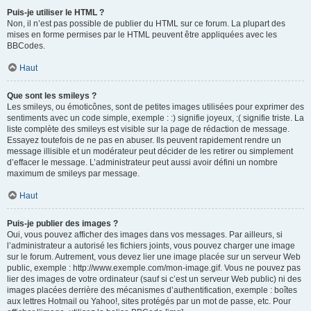
Puis-je utiliser le HTML ?
Non, il n’est pas possible de publier du HTML sur ce forum. La plupart des
mises en forme permises par le HTML peuvent être appliquées avec les
BBCodes.
Haut
Que sont les smileys ?
Les smileys, ou émoticônes, sont de petites images utilisées pour exprimer des
sentiments avec un code simple, exemple : :) signifie joyeux, :( signifie triste. La
liste complète des smileys est visible sur la page de rédaction de message.
Essayez toutefois de ne pas en abuser. Ils peuvent rapidement rendre un
message illisible et un modérateur peut décider de les retirer ou simplement
d’effacer le message. L’administrateur peut aussi avoir défini un nombre
maximum de smileys par message.
Haut
Puis-je publier des images ?
Oui, vous pouvez afficher des images dans vos messages. Par ailleurs, si
l’administrateur a autorisé les fichiers joints, vous pouvez charger une image
sur le forum. Autrement, vous devez lier une image placée sur un serveur Web
public, exemple : http://www.exemple.com/mon-image.gif. Vous ne pouvez pas
lier des images de votre ordinateur (sauf si c’est un serveur Web public) ni des
images placées derrière des mécanismes d’authentification, exemple : boîtes
aux lettres Hotmail ou Yahoo!, sites protégés par un mot de passe, etc. Pour