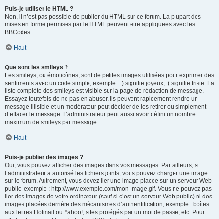
Puis-je utiliser le HTML ?
Non, il n’est pas possible de publier du HTML sur ce forum. La plupart des
mises en forme permises par le HTML peuvent être appliquées avec les
BBCodes.
Haut
Que sont les smileys ?
Les smileys, ou émoticônes, sont de petites images utilisées pour exprimer des
sentiments avec un code simple, exemple : :) signifie joyeux, :( signifie triste. La
liste complète des smileys est visible sur la page de rédaction de message.
Essayez toutefois de ne pas en abuser. Ils peuvent rapidement rendre un
message illisible et un modérateur peut décider de les retirer ou simplement
d’effacer le message. L’administrateur peut aussi avoir défini un nombre
maximum de smileys par message.
Haut
Puis-je publier des images ?
Oui, vous pouvez afficher des images dans vos messages. Par ailleurs, si
l’administrateur a autorisé les fichiers joints, vous pouvez charger une image
sur le forum. Autrement, vous devez lier une image placée sur un serveur Web
public, exemple : http://www.exemple.com/mon-image.gif. Vous ne pouvez pas
lier des images de votre ordinateur (sauf si c’est un serveur Web public) ni des
images placées derrière des mécanismes d’authentification, exemple : boîtes
aux lettres Hotmail ou Yahoo!, sites protégés par un mot de passe, etc. Pour