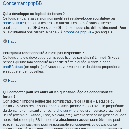
Concernant phpBB
Qui a développé ce logiciel de forum ?
Ce logiciel (dans sa version non modifiée) est développé et distribué par
phpBB Limited
, qui en a les droits d’auteur. Il est publié sous la licence
publique générale GNU version 2 (GPL-2.0) et peut être diffusé librement. Pour
plus d’informations, visitez la page «
À propos de phpBB
» (en anglais).
Haut
Pourquoi la fonctionnalité X n’est pas disponible ?
Ce logiciel a été développé et mis sous licence par phpBB Limited. Si vous
pensez qu’une fonctionnalité nécessite d’être ajoutée, visitez la page
phpBB Ideas
(en anglais) où vous pouvez voter pour des idées proposées ou
en suggérer de nouvelles.
Haut
Qui contacter pour les abus ou les questions légales concernant ce
forum ?
Contactez n’importe lequel des administrateurs de la liste « L’équipe du
forum ». Si vous restez sans réponse alors prenez contact avec le propriétaire
du domaine (en faisant une
recherche sur whois
) ou si un service gratuit est
utilisé (exemple : Yahoo!, Free, f2s.com, etc.), avec le service de gestion ou des
abus. Notez que phpBB Limited
n’a absolument aucun contrôle
et ne peut
être, en aucun cas, tenu pour responsable sur
comment
,
où
ou
par qui
ce