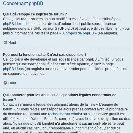
Concernant phpBB
Qui a développé ce logiciel de forum ?
Ce logiciel (dans sa version non modifiée) est développé et distribué par
phpBB Limited
, qui en a les droits d’auteur. Il est publié sous la licence
publique générale GNU version 2 (GPL-2.0) et peut être diffusé librement. Pour
plus d’informations, visitez la page «
À propos de phpBB
» (en anglais).
Haut
Pourquoi la fonctionnalité X n’est pas disponible ?
Ce logiciel a été développé et mis sous licence par phpBB Limited. Si vous
pensez qu’une fonctionnalité nécessite d’être ajoutée, visitez la page
phpBB Ideas
(en anglais) où vous pouvez voter pour des idées proposées ou
en suggérer de nouvelles.
Haut
Qui contacter pour les abus ou les questions légales concernant ce
forum ?
Contactez n’importe lequel des administrateurs de la liste « L’équipe du
forum ». Si vous restez sans réponse alors prenez contact avec le propriétaire
du domaine (en faisant une
recherche sur whois
) ou si un service gratuit est
utilisé (exemple : Yahoo!, Free, f2s.com, etc.), avec le service de gestion ou des
abus. Notez que phpBB Limited
n’a absolument aucun contrôle
et ne peut
être, en aucun cas, tenu pour responsable sur
comment
,
où
ou
par qui
ce