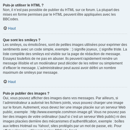
Puis-je utiliser le HTML ?
Non, il n’est pas possible de publier du HTML sur ce forum. La plupart des
mises en forme permises par le HTML peuvent être appliquées avec les
BBCodes.
Haut
Que sont les smileys ?
Les smileys, ou émoticônes, sont de petites images utilisées pour exprimer des
sentiments avec un code simple, exemple : :) signifie joyeux, :( signifie triste. La
liste complète des smileys est visible sur la page de rédaction de message.
Essayez toutefois de ne pas en abuser. Ils peuvent rapidement rendre un
message illisible et un modérateur peut décider de les retirer ou simplement
d’effacer le message. L’administrateur peut aussi avoir défini un nombre
maximum de smileys par message.
Haut
Puis-je publier des images ?
Oui, vous pouvez afficher des images dans vos messages. Par ailleurs, si
l’administrateur a autorisé les fichiers joints, vous pouvez charger une image
sur le forum. Autrement, vous devez lier une image placée sur un serveur Web
public, exemple : http://www.exemple.com/mon-image.gif. Vous ne pouvez pas
lier des images de votre ordinateur (sauf si c’est un serveur Web public) ni des
images placées derrière des mécanismes d’authentification, exemple : boîtes
aux lettres Hotmail ou Yahoo!, sites protégés par un mot de passe, etc. Pour