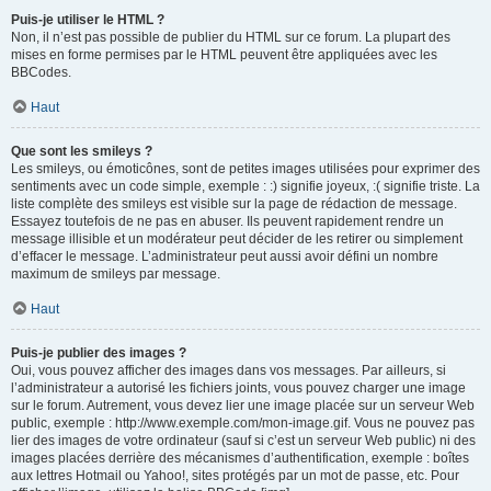
Puis-je utiliser le HTML ?
Non, il n’est pas possible de publier du HTML sur ce forum. La plupart des
mises en forme permises par le HTML peuvent être appliquées avec les
BBCodes.
Haut
Que sont les smileys ?
Les smileys, ou émoticônes, sont de petites images utilisées pour exprimer des
sentiments avec un code simple, exemple : :) signifie joyeux, :( signifie triste. La
liste complète des smileys est visible sur la page de rédaction de message.
Essayez toutefois de ne pas en abuser. Ils peuvent rapidement rendre un
message illisible et un modérateur peut décider de les retirer ou simplement
d’effacer le message. L’administrateur peut aussi avoir défini un nombre
maximum de smileys par message.
Haut
Puis-je publier des images ?
Oui, vous pouvez afficher des images dans vos messages. Par ailleurs, si
l’administrateur a autorisé les fichiers joints, vous pouvez charger une image
sur le forum. Autrement, vous devez lier une image placée sur un serveur Web
public, exemple : http://www.exemple.com/mon-image.gif. Vous ne pouvez pas
lier des images de votre ordinateur (sauf si c’est un serveur Web public) ni des
images placées derrière des mécanismes d’authentification, exemple : boîtes
aux lettres Hotmail ou Yahoo!, sites protégés par un mot de passe, etc. Pour