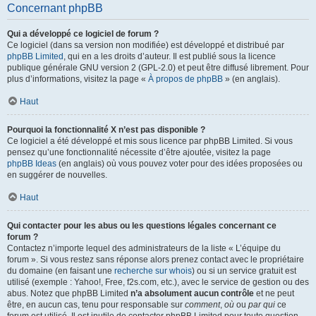
Concernant phpBB
Qui a développé ce logiciel de forum ?
Ce logiciel (dans sa version non modifiée) est développé et distribué par
phpBB Limited
, qui en a les droits d’auteur. Il est publié sous la licence
publique générale GNU version 2 (GPL-2.0) et peut être diffusé librement. Pour
plus d’informations, visitez la page «
À propos de phpBB
» (en anglais).
Haut
Pourquoi la fonctionnalité X n’est pas disponible ?
Ce logiciel a été développé et mis sous licence par phpBB Limited. Si vous
pensez qu’une fonctionnalité nécessite d’être ajoutée, visitez la page
phpBB Ideas
(en anglais) où vous pouvez voter pour des idées proposées ou
en suggérer de nouvelles.
Haut
Qui contacter pour les abus ou les questions légales concernant ce
forum ?
Contactez n’importe lequel des administrateurs de la liste « L’équipe du
forum ». Si vous restez sans réponse alors prenez contact avec le propriétaire
du domaine (en faisant une
recherche sur whois
) ou si un service gratuit est
utilisé (exemple : Yahoo!, Free, f2s.com, etc.), avec le service de gestion ou des
abus. Notez que phpBB Limited
n’a absolument aucun contrôle
et ne peut
être, en aucun cas, tenu pour responsable sur
comment
,
où
ou
par qui
ce