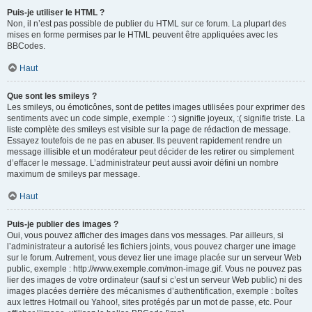
Puis-je utiliser le HTML ?
Non, il n’est pas possible de publier du HTML sur ce forum. La plupart des
mises en forme permises par le HTML peuvent être appliquées avec les
BBCodes.
Haut
Que sont les smileys ?
Les smileys, ou émoticônes, sont de petites images utilisées pour exprimer des
sentiments avec un code simple, exemple : :) signifie joyeux, :( signifie triste. La
liste complète des smileys est visible sur la page de rédaction de message.
Essayez toutefois de ne pas en abuser. Ils peuvent rapidement rendre un
message illisible et un modérateur peut décider de les retirer ou simplement
d’effacer le message. L’administrateur peut aussi avoir défini un nombre
maximum de smileys par message.
Haut
Puis-je publier des images ?
Oui, vous pouvez afficher des images dans vos messages. Par ailleurs, si
l’administrateur a autorisé les fichiers joints, vous pouvez charger une image
sur le forum. Autrement, vous devez lier une image placée sur un serveur Web
public, exemple : http://www.exemple.com/mon-image.gif. Vous ne pouvez pas
lier des images de votre ordinateur (sauf si c’est un serveur Web public) ni des
images placées derrière des mécanismes d’authentification, exemple : boîtes
aux lettres Hotmail ou Yahoo!, sites protégés par un mot de passe, etc. Pour