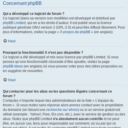
Concernant phpBB
Qui a développé ce logiciel de forum ?
Ce logiciel (dans sa version non modifiée) est développé et distribué par
phpBB Limited
, qui en a les droits d’auteur. Il est publié sous la licence
publique générale GNU version 2 (GPL-2.0) et peut être diffusé librement. Pour
plus d’informations, visitez la page «
À propos de phpBB
» (en anglais).
Haut
Pourquoi la fonctionnalité X n’est pas disponible ?
Ce logiciel a été développé et mis sous licence par phpBB Limited. Si vous
pensez qu’une fonctionnalité nécessite d’être ajoutée, visitez la page
phpBB Ideas
(en anglais) où vous pouvez voter pour des idées proposées ou
en suggérer de nouvelles.
Haut
Qui contacter pour les abus ou les questions légales concernant ce
forum ?
Contactez n’importe lequel des administrateurs de la liste « L’équipe du
forum ». Si vous restez sans réponse alors prenez contact avec le propriétaire
du domaine (en faisant une
recherche sur whois
) ou si un service gratuit est
utilisé (exemple : Yahoo!, Free, f2s.com, etc.), avec le service de gestion ou des
abus. Notez que phpBB Limited
n’a absolument aucun contrôle
et ne peut
être, en aucun cas, tenu pour responsable sur
comment
,
où
ou
par qui
ce