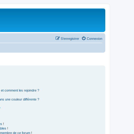
S’enregistrer
Connexion
s et comment les rejoindre ?
s une couleur différente ?
?
s !
bles !
n membre de ce forum !