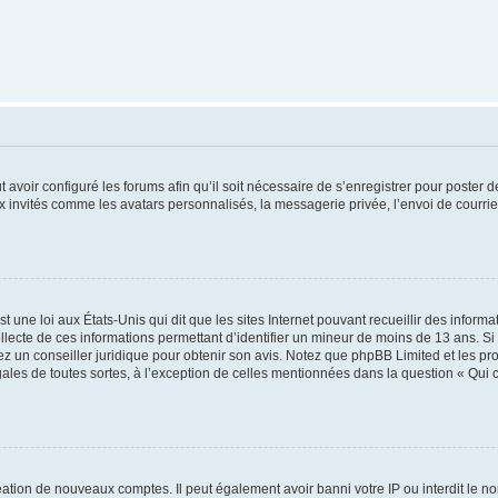
t avoir configuré les forums afin qu’il soit nécessaire de s’enregistrer pour poster
x invités comme les avatars personnalisés, la messagerie privée, l’envoi de courri
t une loi aux États-Unis qui dit que les sites Internet pouvant recueillir des infor
ollecte de ces informations permettant d’identifier un mineur de moins de 13 ans. S
tez un conseiller juridique pour obtenir son avis. Notez que phpBB Limited et les pr
gales de toutes sortes, à l’exception de celles mentionnées dans la question « Qui
réation de nouveaux comptes. Il peut également avoir banni votre IP ou interdit le no