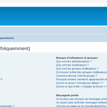
réquemment)
s fréquemment)
Niveaux d’utilisateurs et groupes
Que sont les administrateurs ?
Que sont les modérateurs ?
Que sont les groupes d’utilisateurs ?
Où trouver la liste des groupes d’utilisateur
Comment devenir chef de groupe ?
 ?!
Pourquoi certains membres apparaissent dan
Qu’est-ce qu’un « Groupe par défaut » ?
Qu’est-ce que le lien « L’équipe du forum » 
Messagerie privée
Je ne peux pas envoyer de messages privé
Je reçois sans arrêt des messages indésira
 connectés ?
J’ai reçu un spam ou un courriel abusif d’u