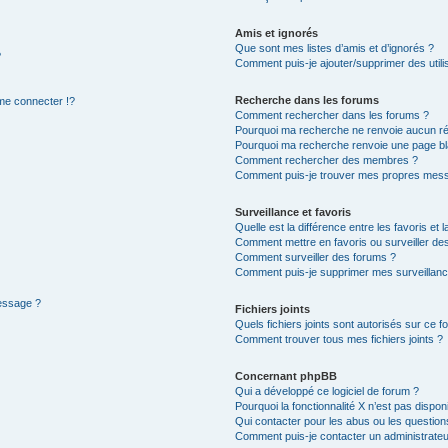
Amis et ignorés
Que sont mes listes d’amis et d’ignorés ?
?
Comment puis-je ajouter/supprimer des utilis
Recherche dans les forums
e connecter !?
Comment rechercher dans les forums ?
Pourquoi ma recherche ne renvoie aucun ré
Pourquoi ma recherche renvoie une page bl
Comment rechercher des membres ?
Comment puis-je trouver mes propres mess
Surveillance et favoris
Quelle est la différence entre les favoris et l
Comment mettre en favoris ou surveiller des
Comment surveiller des forums ?
Comment puis-je supprimer mes surveillanc
message ?
Fichiers joints
Quels fichiers joints sont autorisés sur ce f
Comment trouver tous mes fichiers joints ?
Concernant phpBB
Qui a développé ce logiciel de forum ?
Pourquoi la fonctionnalité X n’est pas dispon
Qui contacter pour les abus ou les questio
Comment puis-je contacter un administrateu