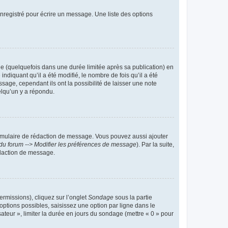
nregistré pour écrire un message. Une liste des options
 (quelquefois dans une durée limitée après sa publication) en
iquant qu’il a été modifié, le nombre de fois qu’il a été
sage, cependant ils ont la possibilité de laisser une note
elqu’un y a répondu.
rmulaire de rédaction de message. Vous pouvez aussi ajouter
du forum --> Modifier les préférences de message
). Par la suite,
daction de message.
ermissions), cliquez sur l’onglet
Sondage
sous la partie
ptions possibles, saisissez une option par ligne dans le
ateur », limiter la durée en jours du sondage (mettre « 0 » pour