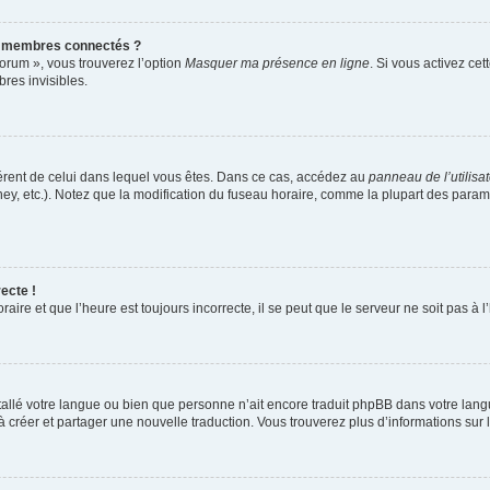
s membres connectés ?
forum », vous trouverez l’option
Masquer ma présence en ligne
. Si vous activez cet
es invisibles.
ifférent de celui dans lequel vous êtes. Dans ce cas, accédez au
panneau de l’utilisa
ney, etc.). Notez que la modification du fuseau horaire, comme la plupart des para
ecte !
aire et que l’heure est toujours incorrecte, il se peut que le serveur ne soit pas à
installé votre langue ou bien que personne n’ait encore traduit phpBB dans votre l
s à créer et partager une nouvelle traduction. Vous trouverez plus d’informations sur l