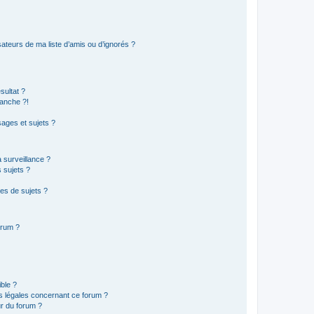
ateurs de ma liste d’amis ou d’ignorés ?
sultat ?
anche ?!
ages et sujets ?
a surveillance ?
 sujets ?
es de sujets ?
orum ?
ible ?
ns légales concernant ce forum ?
r du forum ?