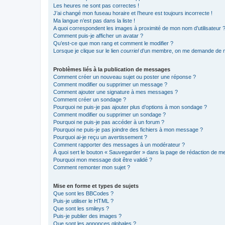
Les heures ne sont pas correctes !
J’ai changé mon fuseau horaire et l’heure est toujours incorrecte !
Ma langue n’est pas dans la liste !
A quoi correspondent les images à proximité de mon nom d’utilisateur 
Comment puis-je afficher un avatar ?
Qu’est-ce que mon rang et comment le modifier ?
Lorsque je clique sur le lien
courriel
d’un membre, on me demande de m
Problèmes liés à la publication de messages
Comment créer un nouveau sujet ou poster une réponse ?
Comment modifier ou supprimer un message ?
Comment ajouter une signature à mes messages ?
Comment créer un sondage ?
Pourquoi ne puis-je pas ajouter plus d’options à mon sondage ?
Comment modifier ou supprimer un sondage ?
Pourquoi ne puis-je pas accéder à un forum ?
Pourquoi ne puis-je pas joindre des fichiers à mon message ?
Pourquoi ai-je reçu un avertissement ?
Comment rapporter des messages à un modérateur ?
À quoi sert le bouton « Sauvegarder » dans la page de rédaction de 
Pourquoi mon message doit être validé ?
Comment remonter mon sujet ?
Mise en forme et types de sujets
Que sont les BBCodes ?
Puis-je utiliser le HTML ?
Que sont les smileys ?
Puis-je publier des images ?
Que sont les annonces globales ?