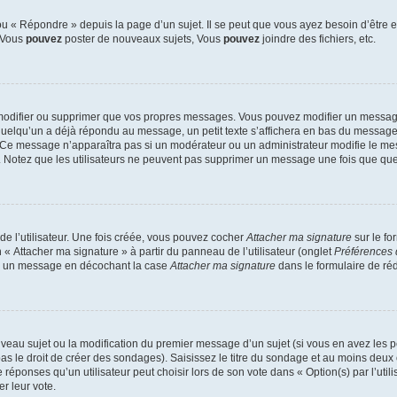
 « Répondre » depuis la page d’un sujet. Il se peut que vous ayez besoin d’être e
: Vous
pouvez
poster de nouveaux sujets, Vous
pouvez
joindre des fichiers, etc.
modifier ou supprimer que vos propres messages. Vous pouvez modifier un message
lqu’un a déjà répondu au message, un petit texte s’affichera en bas du message ind
n. Ce message n’apparaîtra pas si un modérateur ou un administrateur modifie le mes
ive. Notez que les utilisateurs ne peuvent pas supprimer un message une fois que qu
e l’utilisateur. Une fois créée, vous pouvez cocher
Attacher ma signature
sur le fo
 « Attacher ma signature » à partir du panneau de l’utilisateur (onglet
Préférences 
 à un message en décochant la case
Attacher ma signature
dans le formulaire de ré
ouveau sujet ou la modification du premier message d’un sujet (si vous en avez les p
 le droit de créer des sondages). Saisissez le titre du sondage et au moins deux o
onses qu’un utilisateur peut choisir lors de son vote dans « Option(s) par l’utilis
er leur vote.