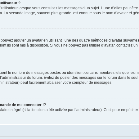
tilisateur ?
utilisateur lorsque vous consultez les messages d’un sujet. L’une d’elles peut êtr
rum. La seconde image, souvent plus grande, est connue sous le nom d’avatar et 
s pouvez ajouter un avatar en utilisant l’une des quatre méthodes d’avatar suivantes 
ont ils sont mis à disposition. Si vous ne pouvez pas utiliser d’avatar, contactez un
iquent le nombre de messages postés ou identifient certains membres tels que les 
ar l’administrateur du forum. Évitez de poster des messages sur le forum dans le seu
ministrateur) peut facilement abaisser votre compteur de messages.
mande de me connecter !?
re intégré (si la fonction a été activée par l’administrateur). Ceci pour empêcher l’u