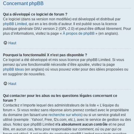
Concernant phpBB
Qui a développé ce logiciel de forum ?
Ce logiciel (dans sa version non modifiée) est développé et distribué par
phpBB Limited
, qui en a les droits d’auteur. Il est publié sous la licence
publique générale GNU version 2 (GPL-2.0) et peut être diffusé librement. Pour
plus d’informations, visitez la page «
À propos de phpBB
» (en anglais).
Haut
Pourquoi la fonctionnalité X n’est pas disponible ?
Ce logiciel a été développé et mis sous licence par phpBB Limited. Si vous
pensez qu’une fonctionnalité nécessite d’être ajoutée, visitez la page
phpBB Ideas
(en anglais) où vous pouvez voter pour des idées proposées ou
en suggérer de nouvelles.
Haut
Qui contacter pour les abus ou les questions légales concernant ce
forum ?
Contactez n’importe lequel des administrateurs de la liste « L’équipe du
forum ». Si vous restez sans réponse alors prenez contact avec le propriétaire
du domaine (en faisant une
recherche sur whois
) ou si un service gratuit est
utilisé (exemple : Yahoo!, Free, f2s.com, etc.), avec le service de gestion ou des
abus. Notez que phpBB Limited
n’a absolument aucun contrôle
et ne peut
être, en aucun cas, tenu pour responsable sur
comment
,
où
ou
par qui
ce