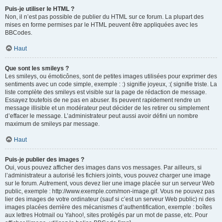
Puis-je utiliser le HTML ?
Non, il n’est pas possible de publier du HTML sur ce forum. La plupart des
mises en forme permises par le HTML peuvent être appliquées avec les
BBCodes.
Haut
Que sont les smileys ?
Les smileys, ou émoticônes, sont de petites images utilisées pour exprimer des
sentiments avec un code simple, exemple : :) signifie joyeux, :( signifie triste. La
liste complète des smileys est visible sur la page de rédaction de message.
Essayez toutefois de ne pas en abuser. Ils peuvent rapidement rendre un
message illisible et un modérateur peut décider de les retirer ou simplement
d’effacer le message. L’administrateur peut aussi avoir défini un nombre
maximum de smileys par message.
Haut
Puis-je publier des images ?
Oui, vous pouvez afficher des images dans vos messages. Par ailleurs, si
l’administrateur a autorisé les fichiers joints, vous pouvez charger une image
sur le forum. Autrement, vous devez lier une image placée sur un serveur Web
public, exemple : http://www.exemple.com/mon-image.gif. Vous ne pouvez pas
lier des images de votre ordinateur (sauf si c’est un serveur Web public) ni des
images placées derrière des mécanismes d’authentification, exemple : boîtes
aux lettres Hotmail ou Yahoo!, sites protégés par un mot de passe, etc. Pour