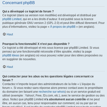
Concernant phpBB
Qui a développé ce logiciel de forum ?
Ce logiciel (dans sa version non modifiée) est développé et distribué par
phpBB Limited
, qui en a les droits d’auteur. Il est publié sous la licence
publique générale GNU version 2 (GPL-2.0) et peut être diffusé librement. Pour
plus d’informations, visitez la page «
À propos de phpBB
» (en anglais).
Haut
Pourquoi la fonctionnalité X n’est pas disponible ?
Ce logiciel a été développé et mis sous licence par phpBB Limited. Si vous
pensez qu’une fonctionnalité nécessite d’être ajoutée, visitez la page
phpBB Ideas
(en anglais) où vous pouvez voter pour des idées proposées ou
en suggérer de nouvelles.
Haut
Qui contacter pour les abus ou les questions légales concernant ce
forum ?
Contactez n’importe lequel des administrateurs de la liste « L’équipe du
forum ». Si vous restez sans réponse alors prenez contact avec le propriétaire
du domaine (en faisant une
recherche sur whois
) ou si un service gratuit est
utilisé (exemple : Yahoo!, Free, f2s.com, etc.), avec le service de gestion ou des
abus. Notez que phpBB Limited
n’a absolument aucun contrôle
et ne peut
être, en aucun cas, tenu pour responsable sur
comment
,
où
ou
par qui
ce