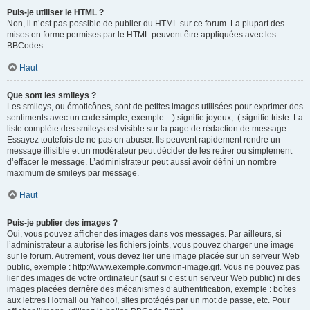
Puis-je utiliser le HTML ?
Non, il n’est pas possible de publier du HTML sur ce forum. La plupart des
mises en forme permises par le HTML peuvent être appliquées avec les
BBCodes.
Haut
Que sont les smileys ?
Les smileys, ou émoticônes, sont de petites images utilisées pour exprimer des
sentiments avec un code simple, exemple : :) signifie joyeux, :( signifie triste. La
liste complète des smileys est visible sur la page de rédaction de message.
Essayez toutefois de ne pas en abuser. Ils peuvent rapidement rendre un
message illisible et un modérateur peut décider de les retirer ou simplement
d’effacer le message. L’administrateur peut aussi avoir défini un nombre
maximum de smileys par message.
Haut
Puis-je publier des images ?
Oui, vous pouvez afficher des images dans vos messages. Par ailleurs, si
l’administrateur a autorisé les fichiers joints, vous pouvez charger une image
sur le forum. Autrement, vous devez lier une image placée sur un serveur Web
public, exemple : http://www.exemple.com/mon-image.gif. Vous ne pouvez pas
lier des images de votre ordinateur (sauf si c’est un serveur Web public) ni des
images placées derrière des mécanismes d’authentification, exemple : boîtes
aux lettres Hotmail ou Yahoo!, sites protégés par un mot de passe, etc. Pour