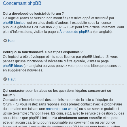
Concernant phpBB
Qui a développé ce logiciel de forum ?
Ce logiciel (dans sa version non modifiée) est développé et distribué par
phpBB Limited
, qui en a les droits d’auteur. Il est publié sous la licence
publique générale GNU version 2 (GPL-2.0) et peut être diffusé librement. Pour
plus d’informations, visitez la page «
À propos de phpBB
» (en anglais).
Haut
Pourquoi la fonctionnalité X n’est pas disponible ?
Ce logiciel a été développé et mis sous licence par phpBB Limited. Si vous
pensez qu’une fonctionnalité nécessite d’être ajoutée, visitez la page
phpBB Ideas
(en anglais) où vous pouvez voter pour des idées proposées ou
en suggérer de nouvelles.
Haut
Qui contacter pour les abus ou les questions légales concernant ce
forum ?
Contactez n’importe lequel des administrateurs de la liste « L’équipe du
forum ». Si vous restez sans réponse alors prenez contact avec le propriétaire
du domaine (en faisant une
recherche sur whois
) ou si un service gratuit est
utilisé (exemple : Yahoo!, Free, f2s.com, etc.), avec le service de gestion ou des
abus. Notez que phpBB Limited
n’a absolument aucun contrôle
et ne peut
être, en aucun cas, tenu pour responsable sur
comment
,
où
ou
par qui
ce