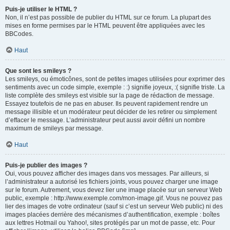
Puis-je utiliser le HTML ?
Non, il n’est pas possible de publier du HTML sur ce forum. La plupart des
mises en forme permises par le HTML peuvent être appliquées avec les
BBCodes.
Haut
Que sont les smileys ?
Les smileys, ou émoticônes, sont de petites images utilisées pour exprimer des
sentiments avec un code simple, exemple : :) signifie joyeux, :( signifie triste. La
liste complète des smileys est visible sur la page de rédaction de message.
Essayez toutefois de ne pas en abuser. Ils peuvent rapidement rendre un
message illisible et un modérateur peut décider de les retirer ou simplement
d’effacer le message. L’administrateur peut aussi avoir défini un nombre
maximum de smileys par message.
Haut
Puis-je publier des images ?
Oui, vous pouvez afficher des images dans vos messages. Par ailleurs, si
l’administrateur a autorisé les fichiers joints, vous pouvez charger une image
sur le forum. Autrement, vous devez lier une image placée sur un serveur Web
public, exemple : http://www.exemple.com/mon-image.gif. Vous ne pouvez pas
lier des images de votre ordinateur (sauf si c’est un serveur Web public) ni des
images placées derrière des mécanismes d’authentification, exemple : boîtes
aux lettres Hotmail ou Yahoo!, sites protégés par un mot de passe, etc. Pour