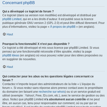
Concernant phpBB
Qui a développé ce logiciel de forum ?
Ce logiciel (dans sa version non modifiée) est développé et distribué par
phpBB Limited
, qui en a les droits d’auteur. Il est publié sous la licence
publique générale GNU version 2 (GPL-2.0) et peut être diffusé librement. Pour
plus d’informations, visitez la page «
À propos de phpBB
» (en anglais).
Haut
Pourquoi la fonctionnalité X n’est pas disponible ?
Ce logiciel a été développé et mis sous licence par phpBB Limited. Si vous
pensez qu’une fonctionnalité nécessite d’être ajoutée, visitez la page
phpBB Ideas
(en anglais) où vous pouvez voter pour des idées proposées ou
en suggérer de nouvelles.
Haut
Qui contacter pour les abus ou les questions légales concernant ce
forum ?
Contactez n’importe lequel des administrateurs de la liste « L’équipe du
forum ». Si vous restez sans réponse alors prenez contact avec le propriétaire
du domaine (en faisant une
recherche sur whois
) ou si un service gratuit est
utilisé (exemple : Yahoo!, Free, f2s.com, etc.), avec le service de gestion ou des
abus. Notez que phpBB Limited
n’a absolument aucun contrôle
et ne peut
être, en aucun cas, tenu pour responsable sur
comment
,
où
ou
par qui
ce