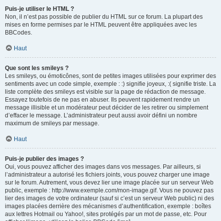
Puis-je utiliser le HTML ?
Non, il n’est pas possible de publier du HTML sur ce forum. La plupart des
mises en forme permises par le HTML peuvent être appliquées avec les
BBCodes.
Haut
Que sont les smileys ?
Les smileys, ou émoticônes, sont de petites images utilisées pour exprimer des
sentiments avec un code simple, exemple : :) signifie joyeux, :( signifie triste. La
liste complète des smileys est visible sur la page de rédaction de message.
Essayez toutefois de ne pas en abuser. Ils peuvent rapidement rendre un
message illisible et un modérateur peut décider de les retirer ou simplement
d’effacer le message. L’administrateur peut aussi avoir défini un nombre
maximum de smileys par message.
Haut
Puis-je publier des images ?
Oui, vous pouvez afficher des images dans vos messages. Par ailleurs, si
l’administrateur a autorisé les fichiers joints, vous pouvez charger une image
sur le forum. Autrement, vous devez lier une image placée sur un serveur Web
public, exemple : http://www.exemple.com/mon-image.gif. Vous ne pouvez pas
lier des images de votre ordinateur (sauf si c’est un serveur Web public) ni des
images placées derrière des mécanismes d’authentification, exemple : boîtes
aux lettres Hotmail ou Yahoo!, sites protégés par un mot de passe, etc. Pour