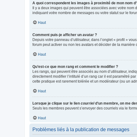
A quoi correspondent les images à proximité de mon nom d’u
Il y a deux images qui peuvent être associées avec votre nom d’
indiquant votre nombre de messages ou votre statut sur le fo
Haut
Comment puis-je afficher un avatar ?
Depuis votre panneau d’utilisateur, dans l’onglet « profil » vou
forum peut activer ou non les avatars et décider de la manière d
Haut
Qu’est-ce que mon rang et comment le modifier ?
Les rangs, qui peuvent être associés au nom d’utilisateur, ind
directement modifier l’intitulé d’un rang car il est paramétré p
cette pratique est rarement tolérée et un modérateur (ou un ad
Haut
Lorsque je clique sur le lien
courriel
d’un membre, on me de
Seuls les membres peuvent s’envoyer des courriels via le formulai
Haut
Problèmes liés à la publication de messages