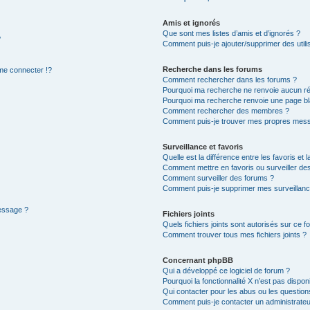
Amis et ignorés
Que sont mes listes d’amis et d’ignorés ?
?
Comment puis-je ajouter/supprimer des utilis
Recherche dans les forums
e connecter !?
Comment rechercher dans les forums ?
Pourquoi ma recherche ne renvoie aucun ré
Pourquoi ma recherche renvoie une page bl
Comment rechercher des membres ?
Comment puis-je trouver mes propres mess
Surveillance et favoris
Quelle est la différence entre les favoris et l
Comment mettre en favoris ou surveiller des
Comment surveiller des forums ?
Comment puis-je supprimer mes surveillanc
message ?
Fichiers joints
Quels fichiers joints sont autorisés sur ce f
Comment trouver tous mes fichiers joints ?
Concernant phpBB
Qui a développé ce logiciel de forum ?
Pourquoi la fonctionnalité X n’est pas dispon
Qui contacter pour les abus ou les questio
Comment puis-je contacter un administrateu