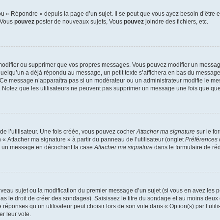
 « Répondre » depuis la page d’un sujet. Il se peut que vous ayez besoin d’être e
: Vous
pouvez
poster de nouveaux sujets, Vous
pouvez
joindre des fichiers, etc.
modifier ou supprimer que vos propres messages. Vous pouvez modifier un message
lqu’un a déjà répondu au message, un petit texte s’affichera en bas du message ind
n. Ce message n’apparaîtra pas si un modérateur ou un administrateur modifie le mes
ive. Notez que les utilisateurs ne peuvent pas supprimer un message une fois que qu
e l’utilisateur. Une fois créée, vous pouvez cocher
Attacher ma signature
sur le fo
 « Attacher ma signature » à partir du panneau de l’utilisateur (onglet
Préférences 
 à un message en décochant la case
Attacher ma signature
dans le formulaire de ré
ouveau sujet ou la modification du premier message d’un sujet (si vous en avez les p
 le droit de créer des sondages). Saisissez le titre du sondage et au moins deux o
onses qu’un utilisateur peut choisir lors de son vote dans « Option(s) par l’utilis
er leur vote.