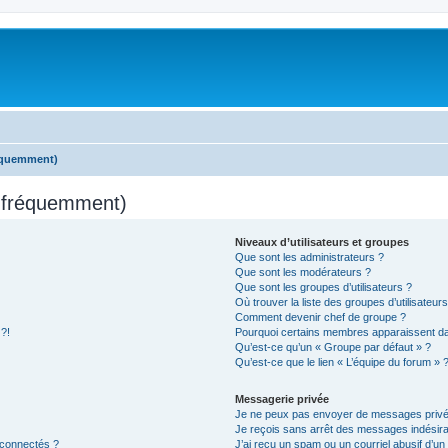
réquemment)
s fréquemment)
Niveaux d’utilisateurs et groupes
Que sont les administrateurs ?
Que sont les modérateurs ?
Que sont les groupes d’utilisateurs ?
Où trouver la liste des groupes d’utilisateur
Comment devenir chef de groupe ?
 ?!
Pourquoi certains membres apparaissent dan
Qu’est-ce qu’un « Groupe par défaut » ?
Qu’est-ce que le lien « L’équipe du forum » 
Messagerie privée
Je ne peux pas envoyer de messages privé
Je reçois sans arrêt des messages indésira
 connectés ?
J’ai reçu un spam ou un courriel abusif d’u