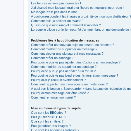
Les heures ne sont pas correctes !
J’ai changé mon fuseau horaire et l’heure est toujours incorrecte !
Ma langue n’est pas dans la liste !
A quoi correspondent les images à proximité de mon nom d’utilisateur 
Comment puis-je afficher un avatar ?
Qu’est-ce que mon rang et comment le modifier ?
Lorsque je clique sur le lien
courriel
d’un membre, on me demande de m
Problèmes liés à la publication de messages
Comment créer un nouveau sujet ou poster une réponse ?
Comment modifier ou supprimer un message ?
Comment ajouter une signature à mes messages ?
Comment créer un sondage ?
Pourquoi ne puis-je pas ajouter plus d’options à mon sondage ?
Comment modifier ou supprimer un sondage ?
Pourquoi ne puis-je pas accéder à un forum ?
Pourquoi ne puis-je pas joindre des fichiers à mon message ?
Pourquoi ai-je reçu un avertissement ?
Comment rapporter des messages à un modérateur ?
À quoi sert le bouton « Sauvegarder » dans la page de rédaction de 
Pourquoi mon message doit être validé ?
Comment remonter mon sujet ?
Mise en forme et types de sujets
Que sont les BBCodes ?
Puis-je utiliser le HTML ?
Que sont les smileys ?
Puis-je publier des images ?
Que sont les annonces globales ?