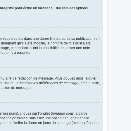
nregistré pour écrire un message. Une liste des options
 (quelquefois dans une durée limitée après sa publication) en
iquant qu’il a été modifié, le nombre de fois qu’il a été
sage, cependant ils ont la possibilité de laisser une note
elqu’un y a répondu.
rmulaire de rédaction de message. Vous pouvez aussi ajouter
du forum --> Modifier les préférences de message
). Par la suite,
daction de message.
ermissions), cliquez sur l’onglet
Sondage
sous la partie
ptions possibles, saisissez une option par ligne dans le
ateur », limiter la durée en jours du sondage (mettre « 0 » pour