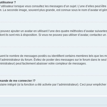
tilisateur ?
utilisateur lorsque vous consultez les messages d’un sujet. L’une d’elles peut êtr
rum. La seconde image, souvent plus grande, est connue sous le nom d’avatar et 
s pouvez ajouter un avatar en utilisant l’une des quatre méthodes d’avatar suivantes 
ont ils sont mis à disposition. Si vous ne pouvez pas utiliser d’avatar, contactez un
iquent le nombre de messages postés ou identifient certains membres tels que les 
ar l’administrateur du forum. Évitez de poster des messages sur le forum dans le seu
ministrateur) peut facilement abaisser votre compteur de messages.
mande de me connecter !?
re intégré (si la fonction a été activée par l’administrateur). Ceci pour empêcher l’u