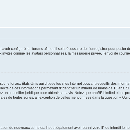
t avoir configuré les forums afin qu’il soit nécessaire de s’enregistrer pour poster
x invités comme les avatars personnalisés, la messagerie privée, l’envoi de courri
t une loi aux États-Unis qui dit que les sites Internet pouvant recueillir des infor
ollecte de ces informations permettant d’identifier un mineur de moins de 13 ans. S
tez un conseiller juridique pour obtenir son avis. Notez que phpBB Limited et les pr
gales de toutes sortes, à l’exception de celles mentionnées dans la question « Qui
réation de nouveaux comptes. Il peut également avoir banni votre IP ou interdit le no