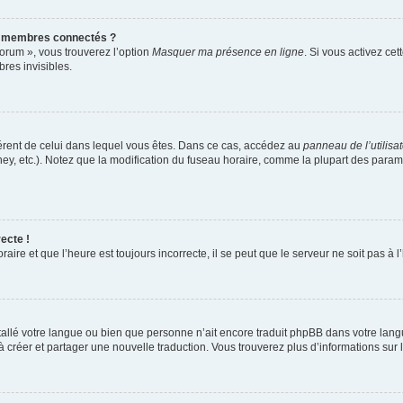
s membres connectés ?
forum », vous trouverez l’option
Masquer ma présence en ligne
. Si vous activez cet
es invisibles.
ifférent de celui dans lequel vous êtes. Dans ce cas, accédez au
panneau de l’utilisa
ney, etc.). Notez que la modification du fuseau horaire, comme la plupart des para
ecte !
aire et que l’heure est toujours incorrecte, il se peut que le serveur ne soit pas à
installé votre langue ou bien que personne n’ait encore traduit phpBB dans votre l
s à créer et partager une nouvelle traduction. Vous trouverez plus d’informations sur l