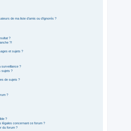
ateurs de ma liste d’amis ou d’ignorés ?
sultat ?
anche ?!
ages et sujets ?
a surveillance ?
 sujets ?
es de sujets ?
orum ?
ible ?
ns légales concernant ce forum ?
r du forum ?