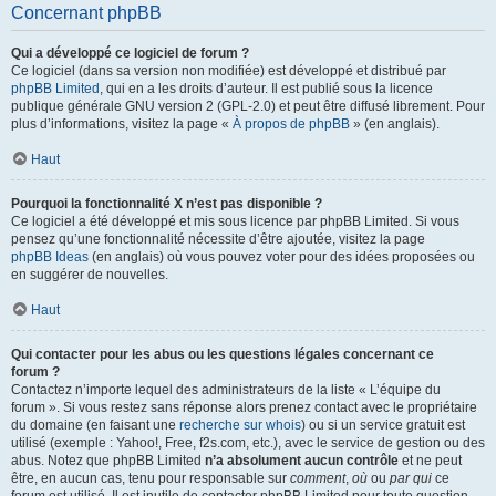
Concernant phpBB
Qui a développé ce logiciel de forum ?
Ce logiciel (dans sa version non modifiée) est développé et distribué par
phpBB Limited
, qui en a les droits d’auteur. Il est publié sous la licence
publique générale GNU version 2 (GPL-2.0) et peut être diffusé librement. Pour
plus d’informations, visitez la page «
À propos de phpBB
» (en anglais).
Haut
Pourquoi la fonctionnalité X n’est pas disponible ?
Ce logiciel a été développé et mis sous licence par phpBB Limited. Si vous
pensez qu’une fonctionnalité nécessite d’être ajoutée, visitez la page
phpBB Ideas
(en anglais) où vous pouvez voter pour des idées proposées ou
en suggérer de nouvelles.
Haut
Qui contacter pour les abus ou les questions légales concernant ce
forum ?
Contactez n’importe lequel des administrateurs de la liste « L’équipe du
forum ». Si vous restez sans réponse alors prenez contact avec le propriétaire
du domaine (en faisant une
recherche sur whois
) ou si un service gratuit est
utilisé (exemple : Yahoo!, Free, f2s.com, etc.), avec le service de gestion ou des
abus. Notez que phpBB Limited
n’a absolument aucun contrôle
et ne peut
être, en aucun cas, tenu pour responsable sur
comment
,
où
ou
par qui
ce