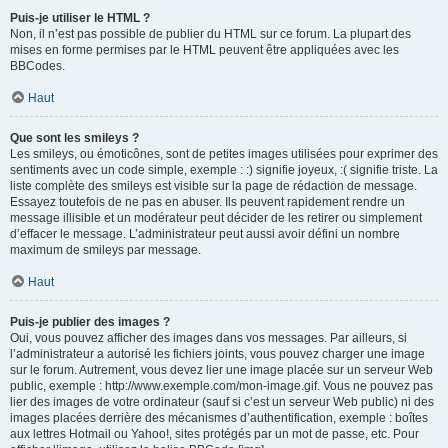
Puis-je utiliser le HTML ?
Non, il n’est pas possible de publier du HTML sur ce forum. La plupart des
mises en forme permises par le HTML peuvent être appliquées avec les
BBCodes.
Haut
Que sont les smileys ?
Les smileys, ou émoticônes, sont de petites images utilisées pour exprimer des
sentiments avec un code simple, exemple : :) signifie joyeux, :( signifie triste. La
liste complète des smileys est visible sur la page de rédaction de message.
Essayez toutefois de ne pas en abuser. Ils peuvent rapidement rendre un
message illisible et un modérateur peut décider de les retirer ou simplement
d’effacer le message. L’administrateur peut aussi avoir défini un nombre
maximum de smileys par message.
Haut
Puis-je publier des images ?
Oui, vous pouvez afficher des images dans vos messages. Par ailleurs, si
l’administrateur a autorisé les fichiers joints, vous pouvez charger une image
sur le forum. Autrement, vous devez lier une image placée sur un serveur Web
public, exemple : http://www.exemple.com/mon-image.gif. Vous ne pouvez pas
lier des images de votre ordinateur (sauf si c’est un serveur Web public) ni des
images placées derrière des mécanismes d’authentification, exemple : boîtes
aux lettres Hotmail ou Yahoo!, sites protégés par un mot de passe, etc. Pour