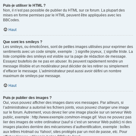
Puis-je utiliser le HTML ?
Non, il n’est pas possible de publier du HTML sur ce forum. La plupart des
mises en forme permises par le HTML peuvent être appliquées avec les
BBCodes.
Haut
Que sont les smileys ?
Les smileys, ou émoticônes, sont de petites images utilisées pour exprimer des
sentiments avec un code simple, exemple : :) signifie joyeux, :( signifie triste. La
liste complète des smileys est visible sur la page de rédaction de message.
Essayez toutefois de ne pas en abuser. Ils peuvent rapidement rendre un
message illisible et un modérateur peut décider de les retirer ou simplement
d’effacer le message. L’administrateur peut aussi avoir défini un nombre
maximum de smileys par message.
Haut
Puis-je publier des images ?
Oui, vous pouvez afficher des images dans vos messages. Par ailleurs, si
l’administrateur a autorisé les fichiers joints, vous pouvez charger une image
sur le forum. Autrement, vous devez lier une image placée sur un serveur Web
public, exemple : http://www.exemple.com/mon-image.gif. Vous ne pouvez pas
lier des images de votre ordinateur (sauf si c’est un serveur Web public) ni des
images placées derrière des mécanismes d’authentification, exemple : boîtes
aux lettres Hotmail ou Yahoo!, sites protégés par un mot de passe, etc. Pour