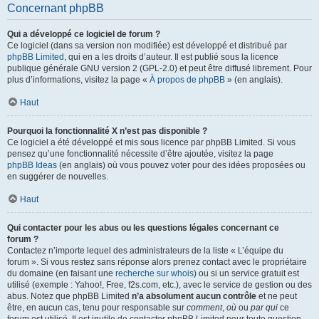
Concernant phpBB
Qui a développé ce logiciel de forum ?
Ce logiciel (dans sa version non modifiée) est développé et distribué par
phpBB Limited
, qui en a les droits d’auteur. Il est publié sous la licence
publique générale GNU version 2 (GPL-2.0) et peut être diffusé librement. Pour
plus d’informations, visitez la page «
À propos de phpBB
» (en anglais).
Haut
Pourquoi la fonctionnalité X n’est pas disponible ?
Ce logiciel a été développé et mis sous licence par phpBB Limited. Si vous
pensez qu’une fonctionnalité nécessite d’être ajoutée, visitez la page
phpBB Ideas
(en anglais) où vous pouvez voter pour des idées proposées ou
en suggérer de nouvelles.
Haut
Qui contacter pour les abus ou les questions légales concernant ce
forum ?
Contactez n’importe lequel des administrateurs de la liste « L’équipe du
forum ». Si vous restez sans réponse alors prenez contact avec le propriétaire
du domaine (en faisant une
recherche sur whois
) ou si un service gratuit est
utilisé (exemple : Yahoo!, Free, f2s.com, etc.), avec le service de gestion ou des
abus. Notez que phpBB Limited
n’a absolument aucun contrôle
et ne peut
être, en aucun cas, tenu pour responsable sur
comment
,
où
ou
par qui
ce