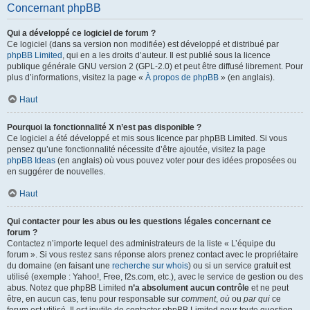
Concernant phpBB
Qui a développé ce logiciel de forum ?
Ce logiciel (dans sa version non modifiée) est développé et distribué par
phpBB Limited
, qui en a les droits d’auteur. Il est publié sous la licence
publique générale GNU version 2 (GPL-2.0) et peut être diffusé librement. Pour
plus d’informations, visitez la page «
À propos de phpBB
» (en anglais).
Haut
Pourquoi la fonctionnalité X n’est pas disponible ?
Ce logiciel a été développé et mis sous licence par phpBB Limited. Si vous
pensez qu’une fonctionnalité nécessite d’être ajoutée, visitez la page
phpBB Ideas
(en anglais) où vous pouvez voter pour des idées proposées ou
en suggérer de nouvelles.
Haut
Qui contacter pour les abus ou les questions légales concernant ce
forum ?
Contactez n’importe lequel des administrateurs de la liste « L’équipe du
forum ». Si vous restez sans réponse alors prenez contact avec le propriétaire
du domaine (en faisant une
recherche sur whois
) ou si un service gratuit est
utilisé (exemple : Yahoo!, Free, f2s.com, etc.), avec le service de gestion ou des
abus. Notez que phpBB Limited
n’a absolument aucun contrôle
et ne peut
être, en aucun cas, tenu pour responsable sur
comment
,
où
ou
par qui
ce