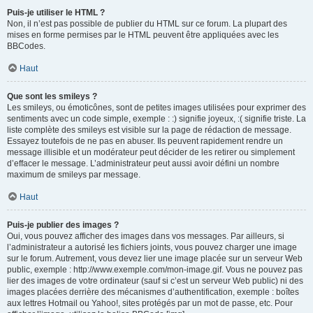
Puis-je utiliser le HTML ?
Non, il n’est pas possible de publier du HTML sur ce forum. La plupart des
mises en forme permises par le HTML peuvent être appliquées avec les
BBCodes.
Haut
Que sont les smileys ?
Les smileys, ou émoticônes, sont de petites images utilisées pour exprimer des
sentiments avec un code simple, exemple : :) signifie joyeux, :( signifie triste. La
liste complète des smileys est visible sur la page de rédaction de message.
Essayez toutefois de ne pas en abuser. Ils peuvent rapidement rendre un
message illisible et un modérateur peut décider de les retirer ou simplement
d’effacer le message. L’administrateur peut aussi avoir défini un nombre
maximum de smileys par message.
Haut
Puis-je publier des images ?
Oui, vous pouvez afficher des images dans vos messages. Par ailleurs, si
l’administrateur a autorisé les fichiers joints, vous pouvez charger une image
sur le forum. Autrement, vous devez lier une image placée sur un serveur Web
public, exemple : http://www.exemple.com/mon-image.gif. Vous ne pouvez pas
lier des images de votre ordinateur (sauf si c’est un serveur Web public) ni des
images placées derrière des mécanismes d’authentification, exemple : boîtes
aux lettres Hotmail ou Yahoo!, sites protégés par un mot de passe, etc. Pour