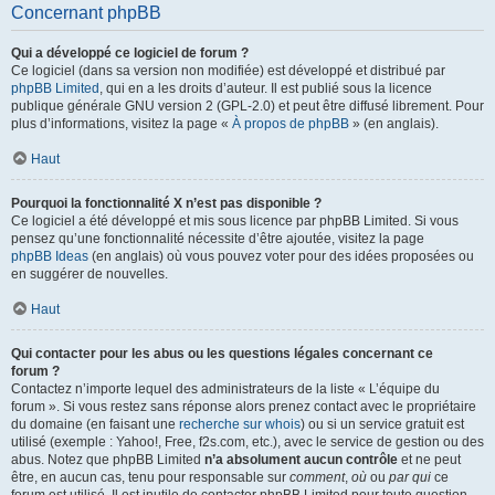
Concernant phpBB
Qui a développé ce logiciel de forum ?
Ce logiciel (dans sa version non modifiée) est développé et distribué par
phpBB Limited
, qui en a les droits d’auteur. Il est publié sous la licence
publique générale GNU version 2 (GPL-2.0) et peut être diffusé librement. Pour
plus d’informations, visitez la page «
À propos de phpBB
» (en anglais).
Haut
Pourquoi la fonctionnalité X n’est pas disponible ?
Ce logiciel a été développé et mis sous licence par phpBB Limited. Si vous
pensez qu’une fonctionnalité nécessite d’être ajoutée, visitez la page
phpBB Ideas
(en anglais) où vous pouvez voter pour des idées proposées ou
en suggérer de nouvelles.
Haut
Qui contacter pour les abus ou les questions légales concernant ce
forum ?
Contactez n’importe lequel des administrateurs de la liste « L’équipe du
forum ». Si vous restez sans réponse alors prenez contact avec le propriétaire
du domaine (en faisant une
recherche sur whois
) ou si un service gratuit est
utilisé (exemple : Yahoo!, Free, f2s.com, etc.), avec le service de gestion ou des
abus. Notez que phpBB Limited
n’a absolument aucun contrôle
et ne peut
être, en aucun cas, tenu pour responsable sur
comment
,
où
ou
par qui
ce