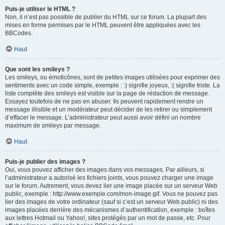
Puis-je utiliser le HTML ?
Non, il n’est pas possible de publier du HTML sur ce forum. La plupart des
mises en forme permises par le HTML peuvent être appliquées avec les
BBCodes.
Haut
Que sont les smileys ?
Les smileys, ou émoticônes, sont de petites images utilisées pour exprimer des
sentiments avec un code simple, exemple : :) signifie joyeux, :( signifie triste. La
liste complète des smileys est visible sur la page de rédaction de message.
Essayez toutefois de ne pas en abuser. Ils peuvent rapidement rendre un
message illisible et un modérateur peut décider de les retirer ou simplement
d’effacer le message. L’administrateur peut aussi avoir défini un nombre
maximum de smileys par message.
Haut
Puis-je publier des images ?
Oui, vous pouvez afficher des images dans vos messages. Par ailleurs, si
l’administrateur a autorisé les fichiers joints, vous pouvez charger une image
sur le forum. Autrement, vous devez lier une image placée sur un serveur Web
public, exemple : http://www.exemple.com/mon-image.gif. Vous ne pouvez pas
lier des images de votre ordinateur (sauf si c’est un serveur Web public) ni des
images placées derrière des mécanismes d’authentification, exemple : boîtes
aux lettres Hotmail ou Yahoo!, sites protégés par un mot de passe, etc. Pour