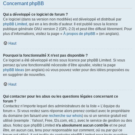
Concernant phpBB
Qui a développé ce logiciel de forum ?
Ce logiciel (dans sa version non modifiée) est développé et distribué par
phpBB Limited
, qui en a les droits d’auteur. Il est publié sous la licence
publique générale GNU version 2 (GPL-2.0) et peut être diffusé librement. Pour
plus d’informations, visitez la page «
À propos de phpBB
» (en anglais).
Haut
Pourquoi la fonctionnalité X n’est pas disponible ?
Ce logiciel a été développé et mis sous licence par phpBB Limited. Si vous
pensez qu’une fonctionnalité nécessite d’être ajoutée, visitez la page
phpBB Ideas
(en anglais) où vous pouvez voter pour des idées proposées ou
en suggérer de nouvelles.
Haut
Qui contacter pour les abus ou les questions légales concernant ce
forum ?
Contactez n’importe lequel des administrateurs de la liste « L’équipe du
forum ». Si vous restez sans réponse alors prenez contact avec le propriétaire
du domaine (en faisant une
recherche sur whois
) ou si un service gratuit est
utilisé (exemple : Yahoo!, Free, f2s.com, etc.), avec le service de gestion ou des
abus. Notez que phpBB Limited
n’a absolument aucun contrôle
et ne peut
être, en aucun cas, tenu pour responsable sur
comment
,
où
ou
par qui
ce