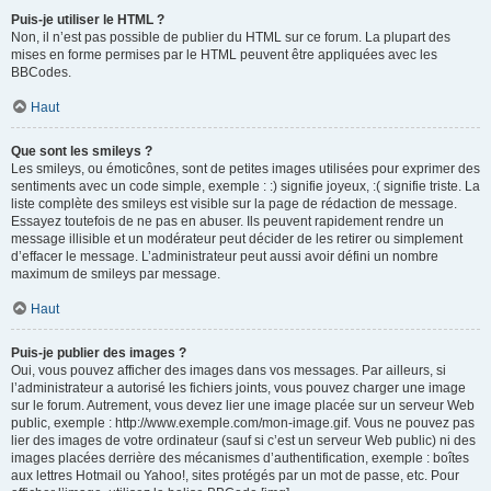
Puis-je utiliser le HTML ?
Non, il n’est pas possible de publier du HTML sur ce forum. La plupart des
mises en forme permises par le HTML peuvent être appliquées avec les
BBCodes.
Haut
Que sont les smileys ?
Les smileys, ou émoticônes, sont de petites images utilisées pour exprimer des
sentiments avec un code simple, exemple : :) signifie joyeux, :( signifie triste. La
liste complète des smileys est visible sur la page de rédaction de message.
Essayez toutefois de ne pas en abuser. Ils peuvent rapidement rendre un
message illisible et un modérateur peut décider de les retirer ou simplement
d’effacer le message. L’administrateur peut aussi avoir défini un nombre
maximum de smileys par message.
Haut
Puis-je publier des images ?
Oui, vous pouvez afficher des images dans vos messages. Par ailleurs, si
l’administrateur a autorisé les fichiers joints, vous pouvez charger une image
sur le forum. Autrement, vous devez lier une image placée sur un serveur Web
public, exemple : http://www.exemple.com/mon-image.gif. Vous ne pouvez pas
lier des images de votre ordinateur (sauf si c’est un serveur Web public) ni des
images placées derrière des mécanismes d’authentification, exemple : boîtes
aux lettres Hotmail ou Yahoo!, sites protégés par un mot de passe, etc. Pour