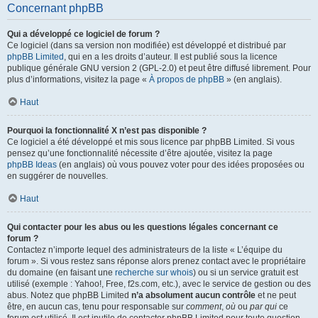
Concernant phpBB
Qui a développé ce logiciel de forum ?
Ce logiciel (dans sa version non modifiée) est développé et distribué par
phpBB Limited
, qui en a les droits d’auteur. Il est publié sous la licence
publique générale GNU version 2 (GPL-2.0) et peut être diffusé librement. Pour
plus d’informations, visitez la page «
À propos de phpBB
» (en anglais).
Haut
Pourquoi la fonctionnalité X n’est pas disponible ?
Ce logiciel a été développé et mis sous licence par phpBB Limited. Si vous
pensez qu’une fonctionnalité nécessite d’être ajoutée, visitez la page
phpBB Ideas
(en anglais) où vous pouvez voter pour des idées proposées ou
en suggérer de nouvelles.
Haut
Qui contacter pour les abus ou les questions légales concernant ce
forum ?
Contactez n’importe lequel des administrateurs de la liste « L’équipe du
forum ». Si vous restez sans réponse alors prenez contact avec le propriétaire
du domaine (en faisant une
recherche sur whois
) ou si un service gratuit est
utilisé (exemple : Yahoo!, Free, f2s.com, etc.), avec le service de gestion ou des
abus. Notez que phpBB Limited
n’a absolument aucun contrôle
et ne peut
être, en aucun cas, tenu pour responsable sur
comment
,
où
ou
par qui
ce