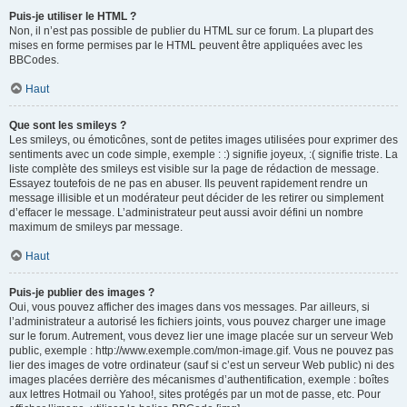
Puis-je utiliser le HTML ?
Non, il n’est pas possible de publier du HTML sur ce forum. La plupart des
mises en forme permises par le HTML peuvent être appliquées avec les
BBCodes.
Haut
Que sont les smileys ?
Les smileys, ou émoticônes, sont de petites images utilisées pour exprimer des
sentiments avec un code simple, exemple : :) signifie joyeux, :( signifie triste. La
liste complète des smileys est visible sur la page de rédaction de message.
Essayez toutefois de ne pas en abuser. Ils peuvent rapidement rendre un
message illisible et un modérateur peut décider de les retirer ou simplement
d’effacer le message. L’administrateur peut aussi avoir défini un nombre
maximum de smileys par message.
Haut
Puis-je publier des images ?
Oui, vous pouvez afficher des images dans vos messages. Par ailleurs, si
l’administrateur a autorisé les fichiers joints, vous pouvez charger une image
sur le forum. Autrement, vous devez lier une image placée sur un serveur Web
public, exemple : http://www.exemple.com/mon-image.gif. Vous ne pouvez pas
lier des images de votre ordinateur (sauf si c’est un serveur Web public) ni des
images placées derrière des mécanismes d’authentification, exemple : boîtes
aux lettres Hotmail ou Yahoo!, sites protégés par un mot de passe, etc. Pour