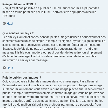
Puis-je utiliser le HTML ?
Non, il n’est pas possible de publier du HTML sur ce forum. La plupart des
mises en forme permises par le HTML peuvent être appliquées avec les
BBCodes.
Haut
Que sont les smileys ?
Les smileys, ou émoticônes, sont de petites images utilisées pour exprimer des
sentiments avec un code simple, exemple : :) signifie joyeux, :( signifie triste. La
liste complète des smileys est visible sur la page de rédaction de message.
Essayez toutefois de ne pas en abuser. Ils peuvent rapidement rendre un
message illisible et un modérateur peut décider de les retirer ou simplement
d’effacer le message. L’administrateur peut aussi avoir défini un nombre
maximum de smileys par message.
Haut
Puis-je publier des images ?
Oui, vous pouvez afficher des images dans vos messages. Par ailleurs, si
l’administrateur a autorisé les fichiers joints, vous pouvez charger une image
sur le forum. Autrement, vous devez lier une image placée sur un serveur Web
public, exemple : http://www.exemple.com/mon-image.gif. Vous ne pouvez pas
lier des images de votre ordinateur (sauf si c’est un serveur Web public) ni des
images placées derrière des mécanismes d’authentification, exemple : boîtes
aux lettres Hotmail ou Yahoo!, sites protégés par un mot de passe, etc. Pour