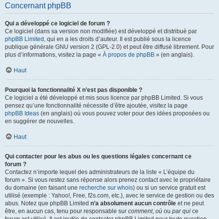
Concernant phpBB
Qui a développé ce logiciel de forum ?
Ce logiciel (dans sa version non modifiée) est développé et distribué par
phpBB Limited
, qui en a les droits d’auteur. Il est publié sous la licence
publique générale GNU version 2 (GPL-2.0) et peut être diffusé librement. Pour
plus d’informations, visitez la page «
À propos de phpBB
» (en anglais).
Haut
Pourquoi la fonctionnalité X n’est pas disponible ?
Ce logiciel a été développé et mis sous licence par phpBB Limited. Si vous
pensez qu’une fonctionnalité nécessite d’être ajoutée, visitez la page
phpBB Ideas
(en anglais) où vous pouvez voter pour des idées proposées ou
en suggérer de nouvelles.
Haut
Qui contacter pour les abus ou les questions légales concernant ce
forum ?
Contactez n’importe lequel des administrateurs de la liste « L’équipe du
forum ». Si vous restez sans réponse alors prenez contact avec le propriétaire
du domaine (en faisant une
recherche sur whois
) ou si un service gratuit est
utilisé (exemple : Yahoo!, Free, f2s.com, etc.), avec le service de gestion ou des
abus. Notez que phpBB Limited
n’a absolument aucun contrôle
et ne peut
être, en aucun cas, tenu pour responsable sur
comment
,
où
ou
par qui
ce