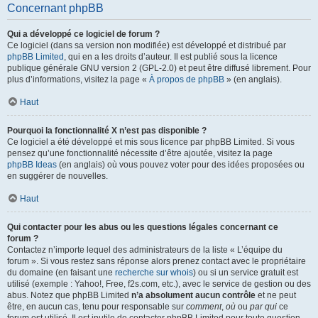
Concernant phpBB
Qui a développé ce logiciel de forum ?
Ce logiciel (dans sa version non modifiée) est développé et distribué par
phpBB Limited
, qui en a les droits d’auteur. Il est publié sous la licence
publique générale GNU version 2 (GPL-2.0) et peut être diffusé librement. Pour
plus d’informations, visitez la page «
À propos de phpBB
» (en anglais).
Haut
Pourquoi la fonctionnalité X n’est pas disponible ?
Ce logiciel a été développé et mis sous licence par phpBB Limited. Si vous
pensez qu’une fonctionnalité nécessite d’être ajoutée, visitez la page
phpBB Ideas
(en anglais) où vous pouvez voter pour des idées proposées ou
en suggérer de nouvelles.
Haut
Qui contacter pour les abus ou les questions légales concernant ce
forum ?
Contactez n’importe lequel des administrateurs de la liste « L’équipe du
forum ». Si vous restez sans réponse alors prenez contact avec le propriétaire
du domaine (en faisant une
recherche sur whois
) ou si un service gratuit est
utilisé (exemple : Yahoo!, Free, f2s.com, etc.), avec le service de gestion ou des
abus. Notez que phpBB Limited
n’a absolument aucun contrôle
et ne peut
être, en aucun cas, tenu pour responsable sur
comment
,
où
ou
par qui
ce