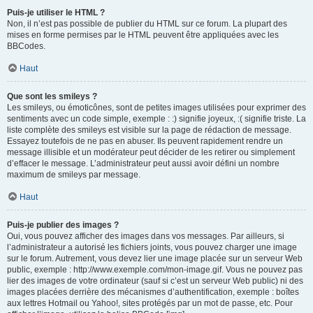
Puis-je utiliser le HTML ?
Non, il n’est pas possible de publier du HTML sur ce forum. La plupart des
mises en forme permises par le HTML peuvent être appliquées avec les
BBCodes.
Haut
Que sont les smileys ?
Les smileys, ou émoticônes, sont de petites images utilisées pour exprimer des
sentiments avec un code simple, exemple : :) signifie joyeux, :( signifie triste. La
liste complète des smileys est visible sur la page de rédaction de message.
Essayez toutefois de ne pas en abuser. Ils peuvent rapidement rendre un
message illisible et un modérateur peut décider de les retirer ou simplement
d’effacer le message. L’administrateur peut aussi avoir défini un nombre
maximum de smileys par message.
Haut
Puis-je publier des images ?
Oui, vous pouvez afficher des images dans vos messages. Par ailleurs, si
l’administrateur a autorisé les fichiers joints, vous pouvez charger une image
sur le forum. Autrement, vous devez lier une image placée sur un serveur Web
public, exemple : http://www.exemple.com/mon-image.gif. Vous ne pouvez pas
lier des images de votre ordinateur (sauf si c’est un serveur Web public) ni des
images placées derrière des mécanismes d’authentification, exemple : boîtes
aux lettres Hotmail ou Yahoo!, sites protégés par un mot de passe, etc. Pour