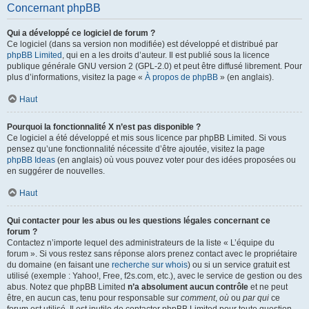
Concernant phpBB
Qui a développé ce logiciel de forum ?
Ce logiciel (dans sa version non modifiée) est développé et distribué par
phpBB Limited
, qui en a les droits d’auteur. Il est publié sous la licence
publique générale GNU version 2 (GPL-2.0) et peut être diffusé librement. Pour
plus d’informations, visitez la page «
À propos de phpBB
» (en anglais).
Haut
Pourquoi la fonctionnalité X n’est pas disponible ?
Ce logiciel a été développé et mis sous licence par phpBB Limited. Si vous
pensez qu’une fonctionnalité nécessite d’être ajoutée, visitez la page
phpBB Ideas
(en anglais) où vous pouvez voter pour des idées proposées ou
en suggérer de nouvelles.
Haut
Qui contacter pour les abus ou les questions légales concernant ce
forum ?
Contactez n’importe lequel des administrateurs de la liste « L’équipe du
forum ». Si vous restez sans réponse alors prenez contact avec le propriétaire
du domaine (en faisant une
recherche sur whois
) ou si un service gratuit est
utilisé (exemple : Yahoo!, Free, f2s.com, etc.), avec le service de gestion ou des
abus. Notez que phpBB Limited
n’a absolument aucun contrôle
et ne peut
être, en aucun cas, tenu pour responsable sur
comment
,
où
ou
par qui
ce