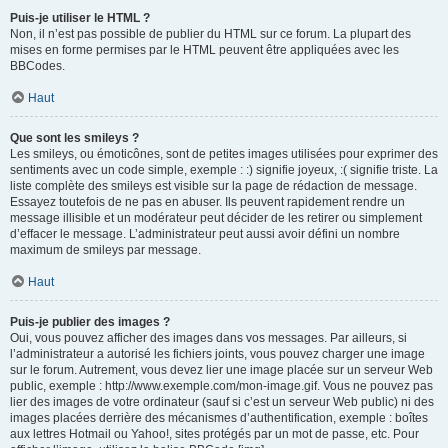
Puis-je utiliser le HTML ?
Non, il n’est pas possible de publier du HTML sur ce forum. La plupart des
mises en forme permises par le HTML peuvent être appliquées avec les
BBCodes.
Haut
Que sont les smileys ?
Les smileys, ou émoticônes, sont de petites images utilisées pour exprimer des
sentiments avec un code simple, exemple : :) signifie joyeux, :( signifie triste. La
liste complète des smileys est visible sur la page de rédaction de message.
Essayez toutefois de ne pas en abuser. Ils peuvent rapidement rendre un
message illisible et un modérateur peut décider de les retirer ou simplement
d’effacer le message. L’administrateur peut aussi avoir défini un nombre
maximum de smileys par message.
Haut
Puis-je publier des images ?
Oui, vous pouvez afficher des images dans vos messages. Par ailleurs, si
l’administrateur a autorisé les fichiers joints, vous pouvez charger une image
sur le forum. Autrement, vous devez lier une image placée sur un serveur Web
public, exemple : http://www.exemple.com/mon-image.gif. Vous ne pouvez pas
lier des images de votre ordinateur (sauf si c’est un serveur Web public) ni des
images placées derrière des mécanismes d’authentification, exemple : boîtes
aux lettres Hotmail ou Yahoo!, sites protégés par un mot de passe, etc. Pour