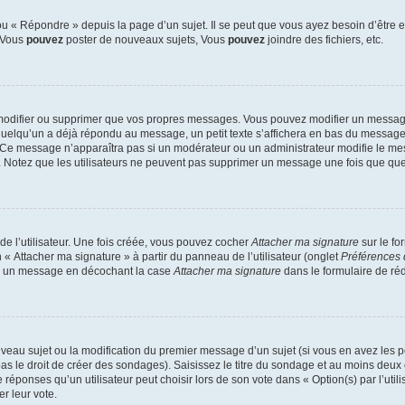
 « Répondre » depuis la page d’un sujet. Il se peut que vous ayez besoin d’être e
: Vous
pouvez
poster de nouveaux sujets, Vous
pouvez
joindre des fichiers, etc.
modifier ou supprimer que vos propres messages. Vous pouvez modifier un message
lqu’un a déjà répondu au message, un petit texte s’affichera en bas du message ind
n. Ce message n’apparaîtra pas si un modérateur ou un administrateur modifie le mes
ive. Notez que les utilisateurs ne peuvent pas supprimer un message une fois que qu
e l’utilisateur. Une fois créée, vous pouvez cocher
Attacher ma signature
sur le fo
 « Attacher ma signature » à partir du panneau de l’utilisateur (onglet
Préférences 
 à un message en décochant la case
Attacher ma signature
dans le formulaire de ré
ouveau sujet ou la modification du premier message d’un sujet (si vous en avez les p
 le droit de créer des sondages). Saisissez le titre du sondage et au moins deux o
onses qu’un utilisateur peut choisir lors de son vote dans « Option(s) par l’utilis
er leur vote.