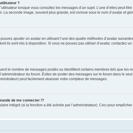
tilisateur ?
utilisateur lorsque vous consultez les messages d’un sujet. L’une d’elles peut êtr
rum. La seconde image, souvent plus grande, est connue sous le nom d’avatar et 
s pouvez ajouter un avatar en utilisant l’une des quatre méthodes d’avatar suivantes 
ont ils sont mis à disposition. Si vous ne pouvez pas utiliser d’avatar, contactez un
iquent le nombre de messages postés ou identifient certains membres tels que les 
ar l’administrateur du forum. Évitez de poster des messages sur le forum dans le seu
ministrateur) peut facilement abaisser votre compteur de messages.
mande de me connecter !?
re intégré (si la fonction a été activée par l’administrateur). Ceci pour empêcher l’u