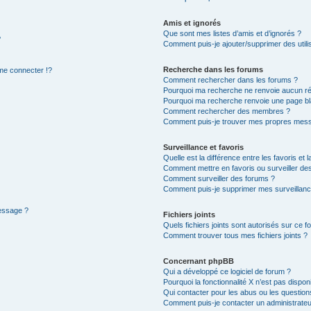
Amis et ignorés
Que sont mes listes d’amis et d’ignorés ?
?
Comment puis-je ajouter/supprimer des utilis
Recherche dans les forums
e connecter !?
Comment rechercher dans les forums ?
Pourquoi ma recherche ne renvoie aucun ré
Pourquoi ma recherche renvoie une page bl
Comment rechercher des membres ?
Comment puis-je trouver mes propres mess
Surveillance et favoris
Quelle est la différence entre les favoris et l
Comment mettre en favoris ou surveiller des
Comment surveiller des forums ?
Comment puis-je supprimer mes surveillanc
message ?
Fichiers joints
Quels fichiers joints sont autorisés sur ce f
Comment trouver tous mes fichiers joints ?
Concernant phpBB
Qui a développé ce logiciel de forum ?
Pourquoi la fonctionnalité X n’est pas dispon
Qui contacter pour les abus ou les questio
Comment puis-je contacter un administrateu