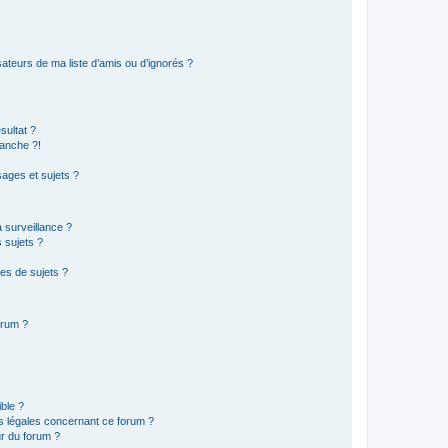
ateurs de ma liste d’amis ou d’ignorés ?
sultat ?
anche ?!
ages et sujets ?
a surveillance ?
 sujets ?
es de sujets ?
orum ?
ible ?
ns légales concernant ce forum ?
r du forum ?