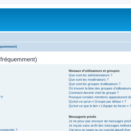
réquemment)
s fréquemment)
Niveaux d’utilisateurs et groupes
Que sont les administrateurs ?
Que sont les modérateurs ?
Que sont les groupes d’utilisateurs ?
Où trouver la liste des groupes d’utilisateur
Comment devenir chef de groupe ?
 ?!
Pourquoi certains membres apparaissent dan
Qu’est-ce qu’un « Groupe par défaut » ?
Qu’est-ce que le lien « L’équipe du forum » 
Messagerie privée
Je ne peux pas envoyer de messages privé
Je reçois sans arrêt des messages indésira
 connectés ?
J’ai reçu un spam ou un courriel abusif d’u