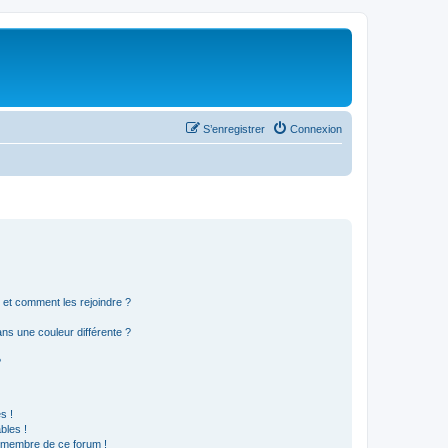
S’enregistrer
Connexion
s et comment les rejoindre ?
s une couleur différente ?
?
s !
bles !
n membre de ce forum !