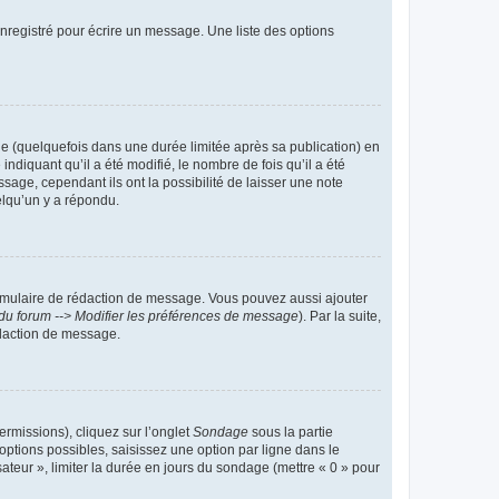
nregistré pour écrire un message. Une liste des options
 (quelquefois dans une durée limitée après sa publication) en
iquant qu’il a été modifié, le nombre de fois qu’il a été
sage, cependant ils ont la possibilité de laisser une note
elqu’un y a répondu.
rmulaire de rédaction de message. Vous pouvez aussi ajouter
du forum --> Modifier les préférences de message
). Par la suite,
daction de message.
ermissions), cliquez sur l’onglet
Sondage
sous la partie
ptions possibles, saisissez une option par ligne dans le
ateur », limiter la durée en jours du sondage (mettre « 0 » pour