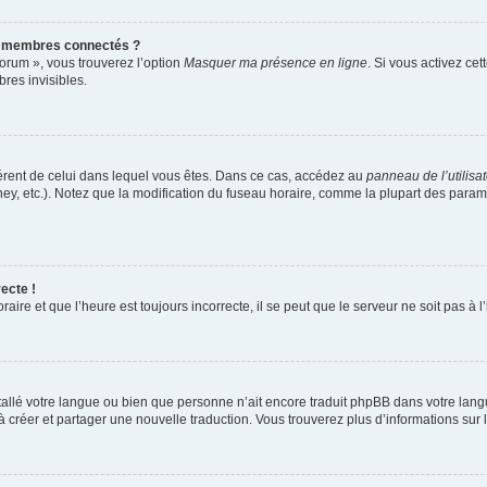
s membres connectés ?
forum », vous trouverez l’option
Masquer ma présence en ligne
. Si vous activez cet
es invisibles.
ifférent de celui dans lequel vous êtes. Dans ce cas, accédez au
panneau de l’utilisa
ney, etc.). Notez que la modification du fuseau horaire, comme la plupart des para
ecte !
aire et que l’heure est toujours incorrecte, il se peut que le serveur ne soit pas à
installé votre langue ou bien que personne n’ait encore traduit phpBB dans votre l
s à créer et partager une nouvelle traduction. Vous trouverez plus d’informations sur l