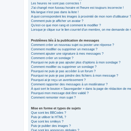
Les heures ne sont pas correctes !
J’ai changé mon fuseau horaire et l’heure est toujours incorrecte !
Ma langue n’est pas dans la liste !
A quoi correspondent les images à proximité de mon nom d’utilisateur 
Comment puis-je afficher un avatar ?
Qu’est-ce que mon rang et comment le modifier ?
Lorsque je clique sur le lien
courriel
d’un membre, on me demande de m
Problèmes liés à la publication de messages
Comment créer un nouveau sujet ou poster une réponse ?
Comment modifier ou supprimer un message ?
Comment ajouter une signature à mes messages ?
Comment créer un sondage ?
Pourquoi ne puis-je pas ajouter plus d’options à mon sondage ?
Comment modifier ou supprimer un sondage ?
Pourquoi ne puis-je pas accéder à un forum ?
Pourquoi ne puis-je pas joindre des fichiers à mon message ?
Pourquoi ai-je reçu un avertissement ?
Comment rapporter des messages à un modérateur ?
À quoi sert le bouton « Sauvegarder » dans la page de rédaction de 
Pourquoi mon message doit être validé ?
Comment remonter mon sujet ?
Mise en forme et types de sujets
Que sont les BBCodes ?
Puis-je utiliser le HTML ?
Que sont les smileys ?
Puis-je publier des images ?
Que sont les annonces globales ?