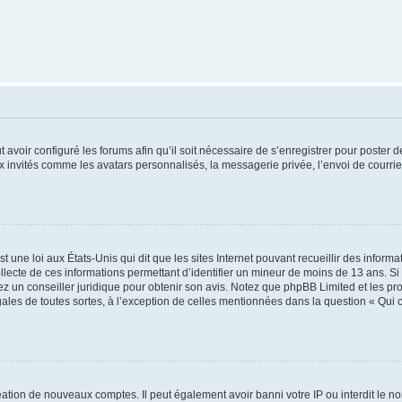
t avoir configuré les forums afin qu’il soit nécessaire de s’enregistrer pour poster
x invités comme les avatars personnalisés, la messagerie privée, l’envoi de courri
t une loi aux États-Unis qui dit que les sites Internet pouvant recueillir des infor
ollecte de ces informations permettant d’identifier un mineur de moins de 13 ans. S
tez un conseiller juridique pour obtenir son avis. Notez que phpBB Limited et les pr
gales de toutes sortes, à l’exception de celles mentionnées dans la question « Qui
réation de nouveaux comptes. Il peut également avoir banni votre IP ou interdit le no