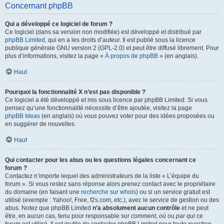
Concernant phpBB
Qui a développé ce logiciel de forum ?
Ce logiciel (dans sa version non modifiée) est développé et distribué par
phpBB Limited
, qui en a les droits d’auteur. Il est publié sous la licence
publique générale GNU version 2 (GPL-2.0) et peut être diffusé librement. Pour
plus d’informations, visitez la page «
À propos de phpBB
» (en anglais).
Haut
Pourquoi la fonctionnalité X n’est pas disponible ?
Ce logiciel a été développé et mis sous licence par phpBB Limited. Si vous
pensez qu’une fonctionnalité nécessite d’être ajoutée, visitez la page
phpBB Ideas
(en anglais) où vous pouvez voter pour des idées proposées ou
en suggérer de nouvelles.
Haut
Qui contacter pour les abus ou les questions légales concernant ce
forum ?
Contactez n’importe lequel des administrateurs de la liste « L’équipe du
forum ». Si vous restez sans réponse alors prenez contact avec le propriétaire
du domaine (en faisant une
recherche sur whois
) ou si un service gratuit est
utilisé (exemple : Yahoo!, Free, f2s.com, etc.), avec le service de gestion ou des
abus. Notez que phpBB Limited
n’a absolument aucun contrôle
et ne peut
être, en aucun cas, tenu pour responsable sur
comment
,
où
ou
par qui
ce