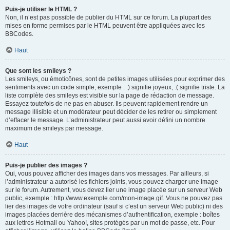
Puis-je utiliser le HTML ?
Non, il n’est pas possible de publier du HTML sur ce forum. La plupart des
mises en forme permises par le HTML peuvent être appliquées avec les
BBCodes.
Haut
Que sont les smileys ?
Les smileys, ou émoticônes, sont de petites images utilisées pour exprimer des
sentiments avec un code simple, exemple : :) signifie joyeux, :( signifie triste. La
liste complète des smileys est visible sur la page de rédaction de message.
Essayez toutefois de ne pas en abuser. Ils peuvent rapidement rendre un
message illisible et un modérateur peut décider de les retirer ou simplement
d’effacer le message. L’administrateur peut aussi avoir défini un nombre
maximum de smileys par message.
Haut
Puis-je publier des images ?
Oui, vous pouvez afficher des images dans vos messages. Par ailleurs, si
l’administrateur a autorisé les fichiers joints, vous pouvez charger une image
sur le forum. Autrement, vous devez lier une image placée sur un serveur Web
public, exemple : http://www.exemple.com/mon-image.gif. Vous ne pouvez pas
lier des images de votre ordinateur (sauf si c’est un serveur Web public) ni des
images placées derrière des mécanismes d’authentification, exemple : boîtes
aux lettres Hotmail ou Yahoo!, sites protégés par un mot de passe, etc. Pour