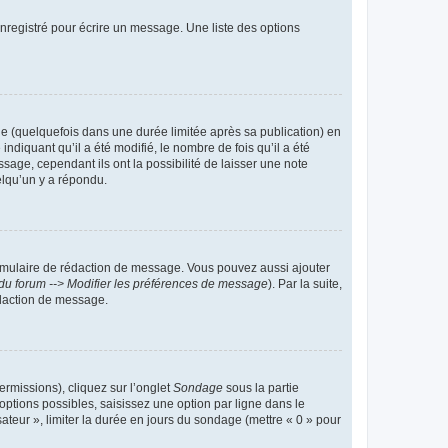
nregistré pour écrire un message. Une liste des options
 (quelquefois dans une durée limitée après sa publication) en
iquant qu’il a été modifié, le nombre de fois qu’il a été
sage, cependant ils ont la possibilité de laisser une note
elqu’un y a répondu.
rmulaire de rédaction de message. Vous pouvez aussi ajouter
du forum --> Modifier les préférences de message
). Par la suite,
daction de message.
ermissions), cliquez sur l’onglet
Sondage
sous la partie
ptions possibles, saisissez une option par ligne dans le
ateur », limiter la durée en jours du sondage (mettre « 0 » pour