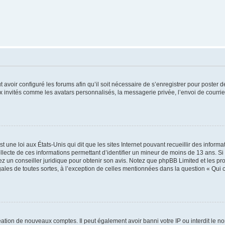
t avoir configuré les forums afin qu’il soit nécessaire de s’enregistrer pour poster
x invités comme les avatars personnalisés, la messagerie privée, l’envoi de courri
t une loi aux États-Unis qui dit que les sites Internet pouvant recueillir des infor
ollecte de ces informations permettant d’identifier un mineur de moins de 13 ans. S
tez un conseiller juridique pour obtenir son avis. Notez que phpBB Limited et les pr
gales de toutes sortes, à l’exception de celles mentionnées dans la question « Qui
réation de nouveaux comptes. Il peut également avoir banni votre IP ou interdit le no