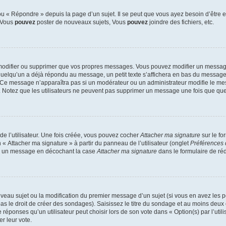
 « Répondre » depuis la page d’un sujet. Il se peut que vous ayez besoin d’être e
: Vous
pouvez
poster de nouveaux sujets, Vous
pouvez
joindre des fichiers, etc.
modifier ou supprimer que vos propres messages. Vous pouvez modifier un message
lqu’un a déjà répondu au message, un petit texte s’affichera en bas du message ind
n. Ce message n’apparaîtra pas si un modérateur ou un administrateur modifie le mes
ive. Notez que les utilisateurs ne peuvent pas supprimer un message une fois que qu
e l’utilisateur. Une fois créée, vous pouvez cocher
Attacher ma signature
sur le fo
 « Attacher ma signature » à partir du panneau de l’utilisateur (onglet
Préférences 
 à un message en décochant la case
Attacher ma signature
dans le formulaire de ré
ouveau sujet ou la modification du premier message d’un sujet (si vous en avez les p
 le droit de créer des sondages). Saisissez le titre du sondage et au moins deux o
onses qu’un utilisateur peut choisir lors de son vote dans « Option(s) par l’utilis
er leur vote.