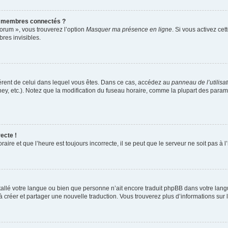
s membres connectés ?
forum », vous trouverez l’option
Masquer ma présence en ligne
. Si vous activez cet
es invisibles.
ifférent de celui dans lequel vous êtes. Dans ce cas, accédez au
panneau de l’utilisa
ney, etc.). Notez que la modification du fuseau horaire, comme la plupart des para
ecte !
aire et que l’heure est toujours incorrecte, il se peut que le serveur ne soit pas à
installé votre langue ou bien que personne n’ait encore traduit phpBB dans votre l
s à créer et partager une nouvelle traduction. Vous trouverez plus d’informations sur l