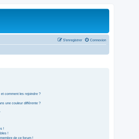
S’enregistrer
Connexion
s et comment les rejoindre ?
s une couleur différente ?
?
s !
bles !
n membre de ce forum !