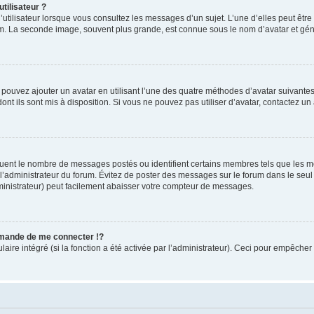
tilisateur ?
utilisateur lorsque vous consultez les messages d’un sujet. L’une d’elles peut êtr
rum. La seconde image, souvent plus grande, est connue sous le nom d’avatar et 
s pouvez ajouter un avatar en utilisant l’une des quatre méthodes d’avatar suivantes 
ont ils sont mis à disposition. Si vous ne pouvez pas utiliser d’avatar, contactez un
iquent le nombre de messages postés ou identifient certains membres tels que les 
ar l’administrateur du forum. Évitez de poster des messages sur le forum dans le seu
ministrateur) peut facilement abaisser votre compteur de messages.
mande de me connecter !?
re intégré (si la fonction a été activée par l’administrateur). Ceci pour empêcher l’u