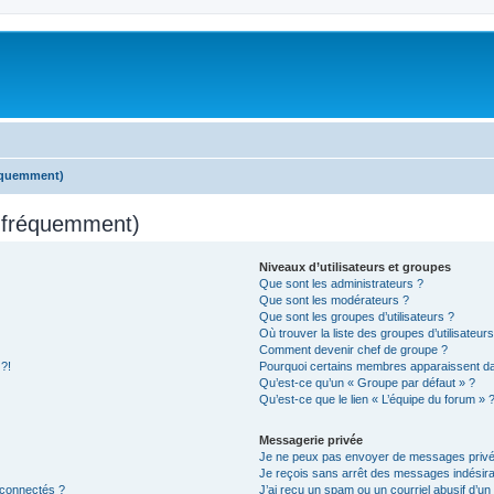
réquemment)
s fréquemment)
Niveaux d’utilisateurs et groupes
Que sont les administrateurs ?
Que sont les modérateurs ?
Que sont les groupes d’utilisateurs ?
Où trouver la liste des groupes d’utilisateur
Comment devenir chef de groupe ?
 ?!
Pourquoi certains membres apparaissent dan
Qu’est-ce qu’un « Groupe par défaut » ?
Qu’est-ce que le lien « L’équipe du forum » 
Messagerie privée
Je ne peux pas envoyer de messages privé
Je reçois sans arrêt des messages indésira
 connectés ?
J’ai reçu un spam ou un courriel abusif d’u