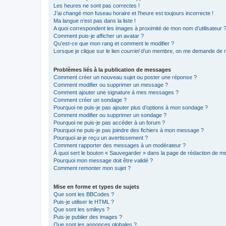
Les heures ne sont pas correctes !
J’ai changé mon fuseau horaire et l’heure est toujours incorrecte !
Ma langue n’est pas dans la liste !
A quoi correspondent les images à proximité de mon nom d’utilisateur 
Comment puis-je afficher un avatar ?
Qu’est-ce que mon rang et comment le modifier ?
Lorsque je clique sur le lien
courriel
d’un membre, on me demande de m
Problèmes liés à la publication de messages
Comment créer un nouveau sujet ou poster une réponse ?
Comment modifier ou supprimer un message ?
Comment ajouter une signature à mes messages ?
Comment créer un sondage ?
Pourquoi ne puis-je pas ajouter plus d’options à mon sondage ?
Comment modifier ou supprimer un sondage ?
Pourquoi ne puis-je pas accéder à un forum ?
Pourquoi ne puis-je pas joindre des fichiers à mon message ?
Pourquoi ai-je reçu un avertissement ?
Comment rapporter des messages à un modérateur ?
À quoi sert le bouton « Sauvegarder » dans la page de rédaction de 
Pourquoi mon message doit être validé ?
Comment remonter mon sujet ?
Mise en forme et types de sujets
Que sont les BBCodes ?
Puis-je utiliser le HTML ?
Que sont les smileys ?
Puis-je publier des images ?
Que sont les annonces globales ?