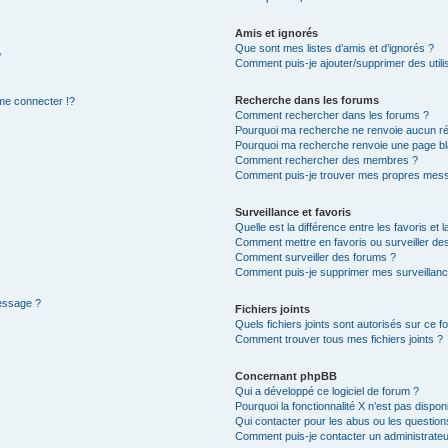
Amis et ignorés
Que sont mes listes d’amis et d’ignorés ?
?
Comment puis-je ajouter/supprimer des utilis
Recherche dans les forums
e connecter !?
Comment rechercher dans les forums ?
Pourquoi ma recherche ne renvoie aucun ré
Pourquoi ma recherche renvoie une page bl
Comment rechercher des membres ?
Comment puis-je trouver mes propres mess
Surveillance et favoris
Quelle est la différence entre les favoris et l
Comment mettre en favoris ou surveiller des
Comment surveiller des forums ?
Comment puis-je supprimer mes surveillanc
message ?
Fichiers joints
Quels fichiers joints sont autorisés sur ce f
Comment trouver tous mes fichiers joints ?
Concernant phpBB
Qui a développé ce logiciel de forum ?
Pourquoi la fonctionnalité X n’est pas dispon
Qui contacter pour les abus ou les questio
Comment puis-je contacter un administrateu