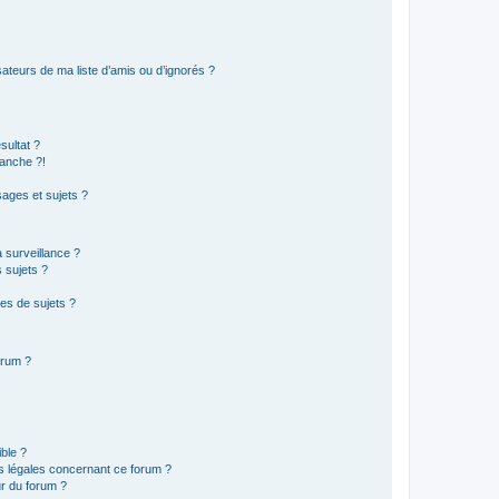
ateurs de ma liste d’amis ou d’ignorés ?
sultat ?
anche ?!
ages et sujets ?
a surveillance ?
 sujets ?
es de sujets ?
orum ?
ible ?
ns légales concernant ce forum ?
r du forum ?