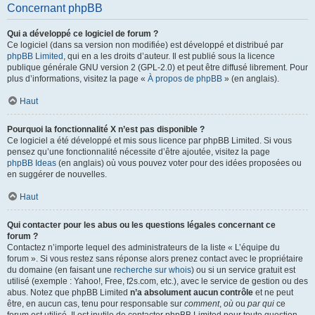
Concernant phpBB
Qui a développé ce logiciel de forum ?
Ce logiciel (dans sa version non modifiée) est développé et distribué par
phpBB Limited
, qui en a les droits d’auteur. Il est publié sous la licence
publique générale GNU version 2 (GPL-2.0) et peut être diffusé librement. Pour
plus d’informations, visitez la page «
À propos de phpBB
» (en anglais).
Haut
Pourquoi la fonctionnalité X n’est pas disponible ?
Ce logiciel a été développé et mis sous licence par phpBB Limited. Si vous
pensez qu’une fonctionnalité nécessite d’être ajoutée, visitez la page
phpBB Ideas
(en anglais) où vous pouvez voter pour des idées proposées ou
en suggérer de nouvelles.
Haut
Qui contacter pour les abus ou les questions légales concernant ce
forum ?
Contactez n’importe lequel des administrateurs de la liste « L’équipe du
forum ». Si vous restez sans réponse alors prenez contact avec le propriétaire
du domaine (en faisant une
recherche sur whois
) ou si un service gratuit est
utilisé (exemple : Yahoo!, Free, f2s.com, etc.), avec le service de gestion ou des
abus. Notez que phpBB Limited
n’a absolument aucun contrôle
et ne peut
être, en aucun cas, tenu pour responsable sur
comment
,
où
ou
par qui
ce