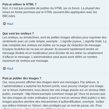
Puis-je utiliser le HTML ?
Non, il n’est pas possible de publier du HTML sur ce forum. La plupart des
mises en forme permises par le HTML peuvent être appliquées avec les
BBCodes.
Haut
Que sont les smileys ?
Les smileys, ou émoticônes, sont de petites images utilisées pour exprimer des
sentiments avec un code simple, exemple : :) signifie joyeux, :( signifie triste. La
liste complète des smileys est visible sur la page de rédaction de message.
Essayez toutefois de ne pas en abuser. Ils peuvent rapidement rendre un
message illisible et un modérateur peut décider de les retirer ou simplement
d’effacer le message. L’administrateur peut aussi avoir défini un nombre
maximum de smileys par message.
Haut
Puis-je publier des images ?
Oui, vous pouvez afficher des images dans vos messages. Par ailleurs, si
l’administrateur a autorisé les fichiers joints, vous pouvez charger une image
sur le forum. Autrement, vous devez lier une image placée sur un serveur Web
public, exemple : http://www.exemple.com/mon-image.gif. Vous ne pouvez pas
lier des images de votre ordinateur (sauf si c’est un serveur Web public) ni des
images placées derrière des mécanismes d’authentification, exemple : boîtes
aux lettres Hotmail ou Yahoo!, sites protégés par un mot de passe, etc. Pour