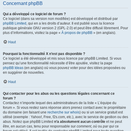
Concernant phpBB
Qui a développé ce logiciel de forum ?
Ce logiciel (dans sa version non modifiée) est développé et distribué par
phpBB Limited
, qui en a les droits d’auteur. Il est publié sous la licence
publique générale GNU version 2 (GPL-2.0) et peut être diffusé librement. Pour
plus d’informations, visitez la page «
À propos de phpBB
» (en anglais).
Haut
Pourquoi la fonctionnalité X n’est pas disponible ?
Ce logiciel a été développé et mis sous licence par phpBB Limited. Si vous
pensez qu’une fonctionnalité nécessite d’être ajoutée, visitez la page
phpBB Ideas
(en anglais) où vous pouvez voter pour des idées proposées ou
en suggérer de nouvelles.
Haut
Qui contacter pour les abus ou les questions légales concernant ce
forum ?
Contactez n’importe lequel des administrateurs de la liste « L’équipe du
forum ». Si vous restez sans réponse alors prenez contact avec le propriétaire
du domaine (en faisant une
recherche sur whois
) ou si un service gratuit est
utilisé (exemple : Yahoo!, Free, f2s.com, etc.), avec le service de gestion ou des
abus. Notez que phpBB Limited
n’a absolument aucun contrôle
et ne peut
être, en aucun cas, tenu pour responsable sur
comment
,
où
ou
par qui
ce