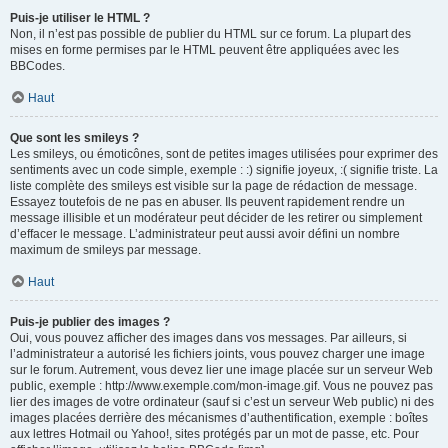
Puis-je utiliser le HTML ?
Non, il n’est pas possible de publier du HTML sur ce forum. La plupart des
mises en forme permises par le HTML peuvent être appliquées avec les
BBCodes.
Haut
Que sont les smileys ?
Les smileys, ou émoticônes, sont de petites images utilisées pour exprimer des
sentiments avec un code simple, exemple : :) signifie joyeux, :( signifie triste. La
liste complète des smileys est visible sur la page de rédaction de message.
Essayez toutefois de ne pas en abuser. Ils peuvent rapidement rendre un
message illisible et un modérateur peut décider de les retirer ou simplement
d’effacer le message. L’administrateur peut aussi avoir défini un nombre
maximum de smileys par message.
Haut
Puis-je publier des images ?
Oui, vous pouvez afficher des images dans vos messages. Par ailleurs, si
l’administrateur a autorisé les fichiers joints, vous pouvez charger une image
sur le forum. Autrement, vous devez lier une image placée sur un serveur Web
public, exemple : http://www.exemple.com/mon-image.gif. Vous ne pouvez pas
lier des images de votre ordinateur (sauf si c’est un serveur Web public) ni des
images placées derrière des mécanismes d’authentification, exemple : boîtes
aux lettres Hotmail ou Yahoo!, sites protégés par un mot de passe, etc. Pour