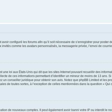
t avoir configuré les forums afin qu’il soit nécessaire de s’enregistrer pour poster
x invités comme les avatars personnalisés, la messagerie privée, l’envoi de courri
t une loi aux États-Unis qui dit que les sites Internet pouvant recueillir des infor
ollecte de ces informations permettant d’identifier un mineur de moins de 13 ans. S
tez un conseiller juridique pour obtenir son avis. Notez que phpBB Limited et les pr
gales de toutes sortes, à l’exception de celles mentionnées dans la question « Qui
réation de nouveaux comptes. Il peut également avoir banni votre IP ou interdit le no