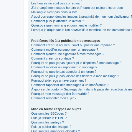
Les heures ne sont pas correctes !
J’ai changé mon fuseau horaire et l’heure est toujours incorrecte !
Ma langue n’est pas dans la liste !
A quoi correspondent les images à proximité de mon nom d’utilisateur 
Comment puis-je afficher un avatar ?
Qu’est-ce que mon rang et comment le modifier ?
Lorsque je clique sur le lien
courriel
d’un membre, on me demande de m
Problèmes liés à la publication de messages
Comment créer un nouveau sujet ou poster une réponse ?
Comment modifier ou supprimer un message ?
Comment ajouter une signature à mes messages ?
Comment créer un sondage ?
Pourquoi ne puis-je pas ajouter plus d’options à mon sondage ?
Comment modifier ou supprimer un sondage ?
Pourquoi ne puis-je pas accéder à un forum ?
Pourquoi ne puis-je pas joindre des fichiers à mon message ?
Pourquoi ai-je reçu un avertissement ?
Comment rapporter des messages à un modérateur ?
À quoi sert le bouton « Sauvegarder » dans la page de rédaction de 
Pourquoi mon message doit être validé ?
Comment remonter mon sujet ?
Mise en forme et types de sujets
Que sont les BBCodes ?
Puis-je utiliser le HTML ?
Que sont les smileys ?
Puis-je publier des images ?
Que sont les annonces globales ?