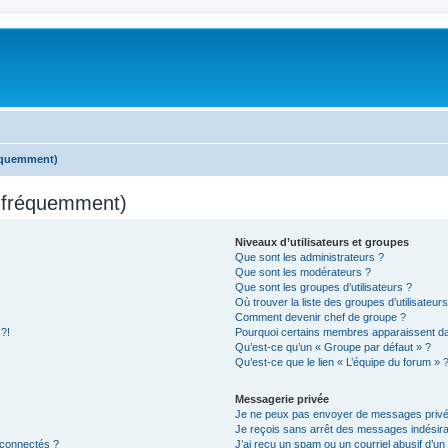
réquemment)
s fréquemment)
Niveaux d’utilisateurs et groupes
Que sont les administrateurs ?
Que sont les modérateurs ?
Que sont les groupes d’utilisateurs ?
Où trouver la liste des groupes d’utilisateur
Comment devenir chef de groupe ?
 ?!
Pourquoi certains membres apparaissent dan
Qu’est-ce qu’un « Groupe par défaut » ?
Qu’est-ce que le lien « L’équipe du forum » 
Messagerie privée
Je ne peux pas envoyer de messages privé
Je reçois sans arrêt des messages indésira
 connectés ?
J’ai reçu un spam ou un courriel abusif d’u