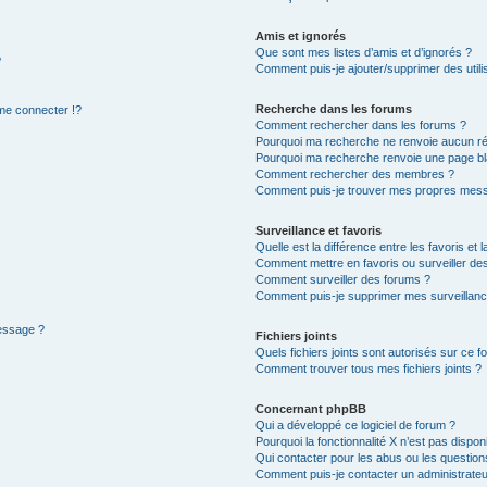
Amis et ignorés
Que sont mes listes d’amis et d’ignorés ?
?
Comment puis-je ajouter/supprimer des utilis
Recherche dans les forums
e connecter !?
Comment rechercher dans les forums ?
Pourquoi ma recherche ne renvoie aucun ré
Pourquoi ma recherche renvoie une page bl
Comment rechercher des membres ?
Comment puis-je trouver mes propres mess
Surveillance et favoris
Quelle est la différence entre les favoris et l
Comment mettre en favoris ou surveiller des
Comment surveiller des forums ?
Comment puis-je supprimer mes surveillanc
message ?
Fichiers joints
Quels fichiers joints sont autorisés sur ce f
Comment trouver tous mes fichiers joints ?
Concernant phpBB
Qui a développé ce logiciel de forum ?
Pourquoi la fonctionnalité X n’est pas dispon
Qui contacter pour les abus ou les questio
Comment puis-je contacter un administrateu