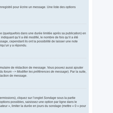
nregistré pour écrire un message. Une liste des options
 (quelquefois dans une durée limitée après sa publication) en
iquant qu’il a été modifié, le nombre de fois qu’il a été
sage, cependant ils ont la possibilité de laisser une note
elqu’un y a répondu.
rmulaire de rédaction de message. Vous pouvez aussi ajouter
du forum --> Modifier les préférences de message
). Par la suite,
daction de message.
ermissions), cliquez sur l’onglet
Sondage
sous la partie
ptions possibles, saisissez une option par ligne dans le
ateur », limiter la durée en jours du sondage (mettre « 0 » pour