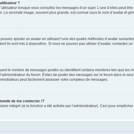
tilisateur ?
utilisateur lorsque vous consultez les messages d’un sujet. L’une d’elles peut êtr
rum. La seconde image, souvent plus grande, est connue sous le nom d’avatar et 
s pouvez ajouter un avatar en utilisant l’une des quatre méthodes d’avatar suivantes 
ont ils sont mis à disposition. Si vous ne pouvez pas utiliser d’avatar, contactez un
iquent le nombre de messages postés ou identifient certains membres tels que les 
ar l’administrateur du forum. Évitez de poster des messages sur le forum dans le seu
ministrateur) peut facilement abaisser votre compteur de messages.
mande de me connecter !?
re intégré (si la fonction a été activée par l’administrateur). Ceci pour empêcher l’u