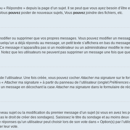
 « Répondre » depuis la page d’un sujet. Il se peut que vous ayez besoin d’être e
: Vous
pouvez
poster de nouveaux sujets, Vous
pouvez
joindre des fichiers, etc.
modifier ou supprimer que vos propres messages. Vous pouvez modifier un message
lqu’un a déjà répondu au message, un petit texte s’affichera en bas du message ind
n. Ce message n’apparaîtra pas si un modérateur ou un administrateur modifie le mes
ive. Notez que les utilisateurs ne peuvent pas supprimer un message une fois que qu
e l’utilisateur. Une fois créée, vous pouvez cocher
Attacher ma signature
sur le fo
 « Attacher ma signature » à partir du panneau de l’utilisateur (onglet
Préférences 
 à un message en décochant la case
Attacher ma signature
dans le formulaire de ré
ouveau sujet ou la modification du premier message d’un sujet (si vous en avez les p
 le droit de créer des sondages). Saisissez le titre du sondage et au moins deux o
onses qu’un utilisateur peut choisir lors de son vote dans « Option(s) par l’utilis
er leur vote.