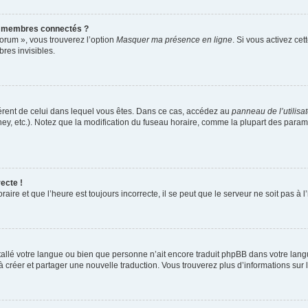
s membres connectés ?
forum », vous trouverez l’option
Masquer ma présence en ligne
. Si vous activez cet
es invisibles.
ifférent de celui dans lequel vous êtes. Dans ce cas, accédez au
panneau de l’utilisa
ney, etc.). Notez que la modification du fuseau horaire, comme la plupart des para
ecte !
aire et que l’heure est toujours incorrecte, il se peut que le serveur ne soit pas à
installé votre langue ou bien que personne n’ait encore traduit phpBB dans votre l
s à créer et partager une nouvelle traduction. Vous trouverez plus d’informations sur l