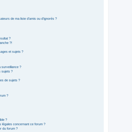
ateurs de ma liste d’amis ou d’ignorés ?
sultat ?
anche ?!
ages et sujets ?
a surveillance ?
 sujets ?
es de sujets ?
orum ?
ible ?
ns légales concernant ce forum ?
r du forum ?