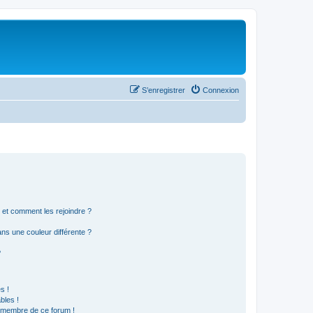
S’enregistrer
Connexion
s et comment les rejoindre ?
s une couleur différente ?
?
s !
bles !
n membre de ce forum !