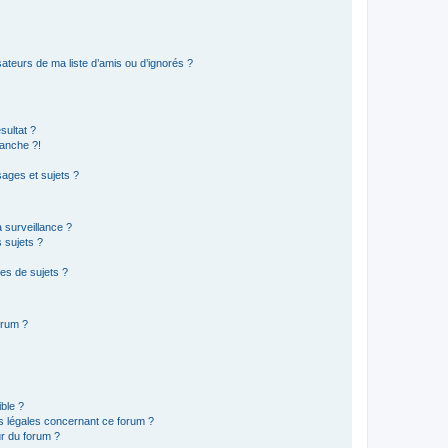
ateurs de ma liste d’amis ou d’ignorés ?
sultat ?
anche ?!
ages et sujets ?
a surveillance ?
 sujets ?
es de sujets ?
orum ?
ible ?
ns légales concernant ce forum ?
r du forum ?