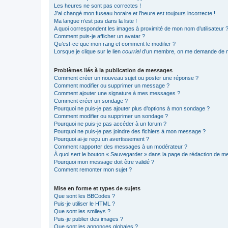
Les heures ne sont pas correctes !
J’ai changé mon fuseau horaire et l’heure est toujours incorrecte !
Ma langue n’est pas dans la liste !
A quoi correspondent les images à proximité de mon nom d’utilisateur 
Comment puis-je afficher un avatar ?
Qu’est-ce que mon rang et comment le modifier ?
Lorsque je clique sur le lien
courriel
d’un membre, on me demande de m
Problèmes liés à la publication de messages
Comment créer un nouveau sujet ou poster une réponse ?
Comment modifier ou supprimer un message ?
Comment ajouter une signature à mes messages ?
Comment créer un sondage ?
Pourquoi ne puis-je pas ajouter plus d’options à mon sondage ?
Comment modifier ou supprimer un sondage ?
Pourquoi ne puis-je pas accéder à un forum ?
Pourquoi ne puis-je pas joindre des fichiers à mon message ?
Pourquoi ai-je reçu un avertissement ?
Comment rapporter des messages à un modérateur ?
À quoi sert le bouton « Sauvegarder » dans la page de rédaction de 
Pourquoi mon message doit être validé ?
Comment remonter mon sujet ?
Mise en forme et types de sujets
Que sont les BBCodes ?
Puis-je utiliser le HTML ?
Que sont les smileys ?
Puis-je publier des images ?
Que sont les annonces globales ?