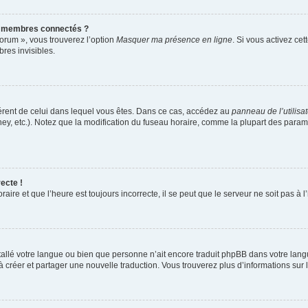
s membres connectés ?
forum », vous trouverez l’option
Masquer ma présence en ligne
. Si vous activez cet
es invisibles.
ifférent de celui dans lequel vous êtes. Dans ce cas, accédez au
panneau de l’utilisa
ney, etc.). Notez que la modification du fuseau horaire, comme la plupart des para
ecte !
aire et que l’heure est toujours incorrecte, il se peut que le serveur ne soit pas à
installé votre langue ou bien que personne n’ait encore traduit phpBB dans votre l
s à créer et partager une nouvelle traduction. Vous trouverez plus d’informations sur l