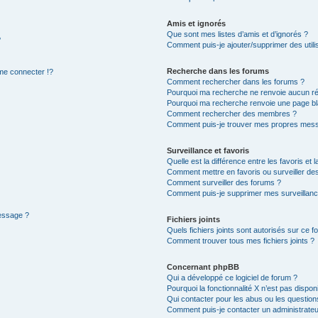
Amis et ignorés
Que sont mes listes d’amis et d’ignorés ?
?
Comment puis-je ajouter/supprimer des utilis
Recherche dans les forums
e connecter !?
Comment rechercher dans les forums ?
Pourquoi ma recherche ne renvoie aucun ré
Pourquoi ma recherche renvoie une page bl
Comment rechercher des membres ?
Comment puis-je trouver mes propres mess
Surveillance et favoris
Quelle est la différence entre les favoris et l
Comment mettre en favoris ou surveiller des
Comment surveiller des forums ?
Comment puis-je supprimer mes surveillanc
message ?
Fichiers joints
Quels fichiers joints sont autorisés sur ce f
Comment trouver tous mes fichiers joints ?
Concernant phpBB
Qui a développé ce logiciel de forum ?
Pourquoi la fonctionnalité X n’est pas dispon
Qui contacter pour les abus ou les questio
Comment puis-je contacter un administrateu