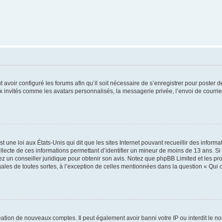
t avoir configuré les forums afin qu’il soit nécessaire de s’enregistrer pour poster
x invités comme les avatars personnalisés, la messagerie privée, l’envoi de courri
t une loi aux États-Unis qui dit que les sites Internet pouvant recueillir des infor
ollecte de ces informations permettant d’identifier un mineur de moins de 13 ans. S
tez un conseiller juridique pour obtenir son avis. Notez que phpBB Limited et les pr
gales de toutes sortes, à l’exception de celles mentionnées dans la question « Qui
réation de nouveaux comptes. Il peut également avoir banni votre IP ou interdit le no