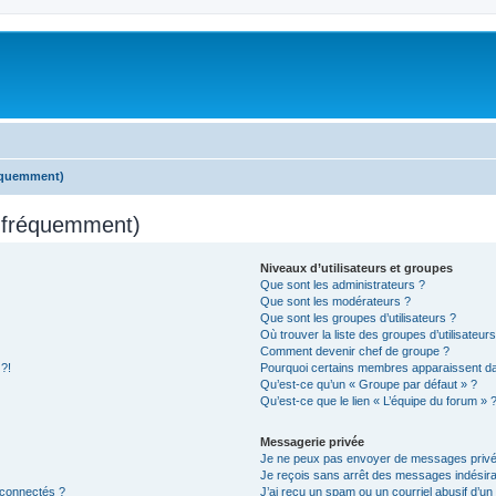
réquemment)
s fréquemment)
Niveaux d’utilisateurs et groupes
Que sont les administrateurs ?
Que sont les modérateurs ?
Que sont les groupes d’utilisateurs ?
Où trouver la liste des groupes d’utilisateur
Comment devenir chef de groupe ?
 ?!
Pourquoi certains membres apparaissent dan
Qu’est-ce qu’un « Groupe par défaut » ?
Qu’est-ce que le lien « L’équipe du forum » 
Messagerie privée
Je ne peux pas envoyer de messages privé
Je reçois sans arrêt des messages indésira
 connectés ?
J’ai reçu un spam ou un courriel abusif d’u