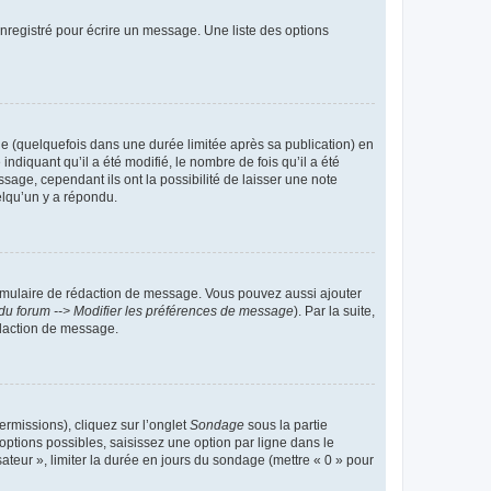
nregistré pour écrire un message. Une liste des options
 (quelquefois dans une durée limitée après sa publication) en
iquant qu’il a été modifié, le nombre de fois qu’il a été
sage, cependant ils ont la possibilité de laisser une note
elqu’un y a répondu.
rmulaire de rédaction de message. Vous pouvez aussi ajouter
du forum --> Modifier les préférences de message
). Par la suite,
daction de message.
ermissions), cliquez sur l’onglet
Sondage
sous la partie
ptions possibles, saisissez une option par ligne dans le
ateur », limiter la durée en jours du sondage (mettre « 0 » pour