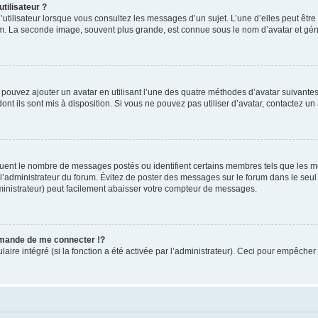
tilisateur ?
utilisateur lorsque vous consultez les messages d’un sujet. L’une d’elles peut êtr
rum. La seconde image, souvent plus grande, est connue sous le nom d’avatar et 
s pouvez ajouter un avatar en utilisant l’une des quatre méthodes d’avatar suivantes 
ont ils sont mis à disposition. Si vous ne pouvez pas utiliser d’avatar, contactez un
iquent le nombre de messages postés ou identifient certains membres tels que les 
ar l’administrateur du forum. Évitez de poster des messages sur le forum dans le seu
ministrateur) peut facilement abaisser votre compteur de messages.
mande de me connecter !?
re intégré (si la fonction a été activée par l’administrateur). Ceci pour empêcher l’u