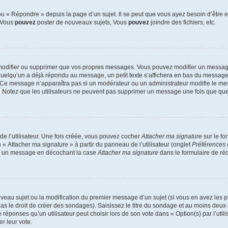
 « Répondre » depuis la page d’un sujet. Il se peut que vous ayez besoin d’être e
: Vous
pouvez
poster de nouveaux sujets, Vous
pouvez
joindre des fichiers, etc.
modifier ou supprimer que vos propres messages. Vous pouvez modifier un message
lqu’un a déjà répondu au message, un petit texte s’affichera en bas du message ind
n. Ce message n’apparaîtra pas si un modérateur ou un administrateur modifie le mes
ive. Notez que les utilisateurs ne peuvent pas supprimer un message une fois que qu
e l’utilisateur. Une fois créée, vous pouvez cocher
Attacher ma signature
sur le fo
 « Attacher ma signature » à partir du panneau de l’utilisateur (onglet
Préférences 
 à un message en décochant la case
Attacher ma signature
dans le formulaire de ré
ouveau sujet ou la modification du premier message d’un sujet (si vous en avez les p
 le droit de créer des sondages). Saisissez le titre du sondage et au moins deux o
onses qu’un utilisateur peut choisir lors de son vote dans « Option(s) par l’utilis
er leur vote.