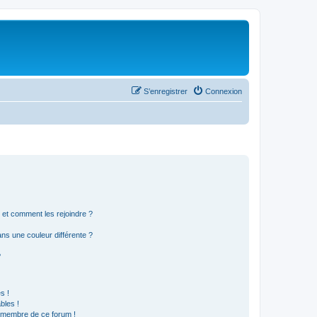
S’enregistrer
Connexion
s et comment les rejoindre ?
s une couleur différente ?
?
s !
bles !
n membre de ce forum !