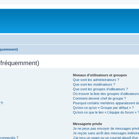
réquemment)
s fréquemment)
Niveaux d’utilisateurs et groupes
Que sont les administrateurs ?
Que sont les modérateurs ?
Que sont les groupes d’utilisateurs ?
Où trouver la liste des groupes d’utilisateur
Comment devenir chef de groupe ?
 ?!
Pourquoi certains membres apparaissent dan
Qu’est-ce qu’un « Groupe par défaut » ?
Qu’est-ce que le lien « L’équipe du forum » 
Messagerie privée
Je ne peux pas envoyer de messages privé
Je reçois sans arrêt des messages indésira
 connectés ?
J’ai reçu un spam ou un courriel abusif d’u