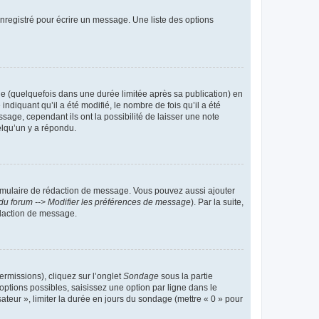
nregistré pour écrire un message. Une liste des options
 (quelquefois dans une durée limitée après sa publication) en
iquant qu’il a été modifié, le nombre de fois qu’il a été
sage, cependant ils ont la possibilité de laisser une note
elqu’un y a répondu.
rmulaire de rédaction de message. Vous pouvez aussi ajouter
du forum --> Modifier les préférences de message
). Par la suite,
daction de message.
ermissions), cliquez sur l’onglet
Sondage
sous la partie
ptions possibles, saisissez une option par ligne dans le
ateur », limiter la durée en jours du sondage (mettre « 0 » pour