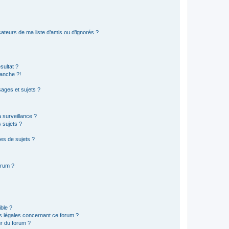
ateurs de ma liste d’amis ou d’ignorés ?
sultat ?
anche ?!
ages et sujets ?
a surveillance ?
 sujets ?
es de sujets ?
orum ?
ible ?
ns légales concernant ce forum ?
r du forum ?