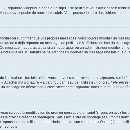
 « Répondre » depuis la page d’un sujet. Il se peut que vous ayez besoin d’être e
: Vous
pouvez
poster de nouveaux sujets, Vous
pouvez
joindre des fichiers, etc.
modifier ou supprimer que vos propres messages. Vous pouvez modifier un message
lqu’un a déjà répondu au message, un petit texte s’affichera en bas du message ind
n. Ce message n’apparaîtra pas si un modérateur ou un administrateur modifie le mes
ive. Notez que les utilisateurs ne peuvent pas supprimer un message une fois que qu
e l’utilisateur. Une fois créée, vous pouvez cocher
Attacher ma signature
sur le fo
 « Attacher ma signature » à partir du panneau de l’utilisateur (onglet
Préférences 
 à un message en décochant la case
Attacher ma signature
dans le formulaire de ré
ouveau sujet ou la modification du premier message d’un sujet (si vous en avez les p
 le droit de créer des sondages). Saisissez le titre du sondage et au moins deux o
onses qu’un utilisateur peut choisir lors de son vote dans « Option(s) par l’utilis
er leur vote.