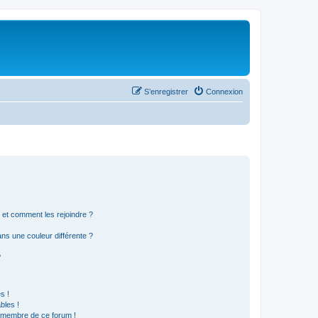
S’enregistrer
Connexion
s et comment les rejoindre ?
s une couleur différente ?
?
s !
bles !
n membre de ce forum !