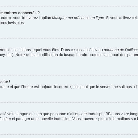
s membres connectés ?
forum », vous trouverez l’option
Masquer ma présence en ligne
. Si vous activez cet
es invisibles.
ifférent de celui dans lequel vous êtes. Dans ce cas, accédez au
panneau de l’utilisa
ney, etc.). Notez que la modification du fuseau horaire, comme la plupart des para
ecte !
aire et que l’heure est toujours incorrecte, il se peut que le serveur ne soit pas à
installé votre langue ou bien que personne n’ait encore traduit phpBB dans votre l
s à créer et partager une nouvelle traduction. Vous trouverez plus d’informations sur l