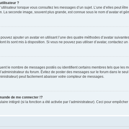
tilisateur ?
utilisateur lorsque vous consultez les messages d’un sujet. L’une d’elles peut êtr
rum. La seconde image, souvent plus grande, est connue sous le nom d’avatar et 
s pouvez ajouter un avatar en utilisant l’une des quatre méthodes d’avatar suivantes 
ont ils sont mis à disposition. Si vous ne pouvez pas utiliser d’avatar, contactez un
iquent le nombre de messages postés ou identifient certains membres tels que les 
ar l’administrateur du forum. Évitez de poster des messages sur le forum dans le seu
ministrateur) peut facilement abaisser votre compteur de messages.
mande de me connecter !?
re intégré (si la fonction a été activée par l’administrateur). Ceci pour empêcher l’u