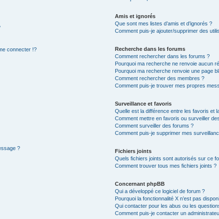
Amis et ignorés
Que sont mes listes d’amis et d’ignorés ?
?
Comment puis-je ajouter/supprimer des utilis
Recherche dans les forums
e connecter !?
Comment rechercher dans les forums ?
Pourquoi ma recherche ne renvoie aucun ré
Pourquoi ma recherche renvoie une page bl
Comment rechercher des membres ?
Comment puis-je trouver mes propres mess
Surveillance et favoris
Quelle est la différence entre les favoris et l
Comment mettre en favoris ou surveiller des
Comment surveiller des forums ?
Comment puis-je supprimer mes surveillanc
message ?
Fichiers joints
Quels fichiers joints sont autorisés sur ce f
Comment trouver tous mes fichiers joints ?
Concernant phpBB
Qui a développé ce logiciel de forum ?
Pourquoi la fonctionnalité X n’est pas dispon
Qui contacter pour les abus ou les questio
Comment puis-je contacter un administrateu