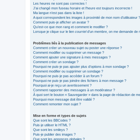
Les heures ne sont pas correctes !
J’ai changé mon fuseau horaire et l’heure est toujours incorrecte !
Ma langue n’est pas dans la liste !
A quoi correspondent les images à proximité de mon nom d’utilisateur 
Comment puis-je afficher un avatar ?
Qu’est-ce que mon rang et comment le modifier ?
Lorsque je clique sur le lien
courriel
d’un membre, on me demande de m
Problèmes liés à la publication de messages
Comment créer un nouveau sujet ou poster une réponse ?
Comment modifier ou supprimer un message ?
Comment ajouter une signature à mes messages ?
Comment créer un sondage ?
Pourquoi ne puis-je pas ajouter plus d’options à mon sondage ?
Comment modifier ou supprimer un sondage ?
Pourquoi ne puis-je pas accéder à un forum ?
Pourquoi ne puis-je pas joindre des fichiers à mon message ?
Pourquoi ai-je reçu un avertissement ?
Comment rapporter des messages à un modérateur ?
À quoi sert le bouton « Sauvegarder » dans la page de rédaction de 
Pourquoi mon message doit être validé ?
Comment remonter mon sujet ?
Mise en forme et types de sujets
Que sont les BBCodes ?
Puis-je utiliser le HTML ?
Que sont les smileys ?
Puis-je publier des images ?
Que sont les annonces globales ?