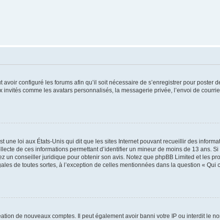
t avoir configuré les forums afin qu’il soit nécessaire de s’enregistrer pour poster
x invités comme les avatars personnalisés, la messagerie privée, l’envoi de courri
t une loi aux États-Unis qui dit que les sites Internet pouvant recueillir des infor
ollecte de ces informations permettant d’identifier un mineur de moins de 13 ans. S
tez un conseiller juridique pour obtenir son avis. Notez que phpBB Limited et les pr
gales de toutes sortes, à l’exception de celles mentionnées dans la question « Qui
réation de nouveaux comptes. Il peut également avoir banni votre IP ou interdit le no