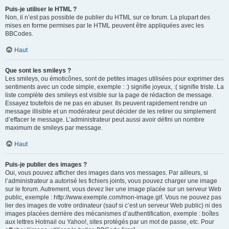
Puis-je utiliser le HTML ?
Non, il n’est pas possible de publier du HTML sur ce forum. La plupart des
mises en forme permises par le HTML peuvent être appliquées avec les
BBCodes.
Haut
Que sont les smileys ?
Les smileys, ou émoticônes, sont de petites images utilisées pour exprimer des
sentiments avec un code simple, exemple : :) signifie joyeux, :( signifie triste. La
liste complète des smileys est visible sur la page de rédaction de message.
Essayez toutefois de ne pas en abuser. Ils peuvent rapidement rendre un
message illisible et un modérateur peut décider de les retirer ou simplement
d’effacer le message. L’administrateur peut aussi avoir défini un nombre
maximum de smileys par message.
Haut
Puis-je publier des images ?
Oui, vous pouvez afficher des images dans vos messages. Par ailleurs, si
l’administrateur a autorisé les fichiers joints, vous pouvez charger une image
sur le forum. Autrement, vous devez lier une image placée sur un serveur Web
public, exemple : http://www.exemple.com/mon-image.gif. Vous ne pouvez pas
lier des images de votre ordinateur (sauf si c’est un serveur Web public) ni des
images placées derrière des mécanismes d’authentification, exemple : boîtes
aux lettres Hotmail ou Yahoo!, sites protégés par un mot de passe, etc. Pour