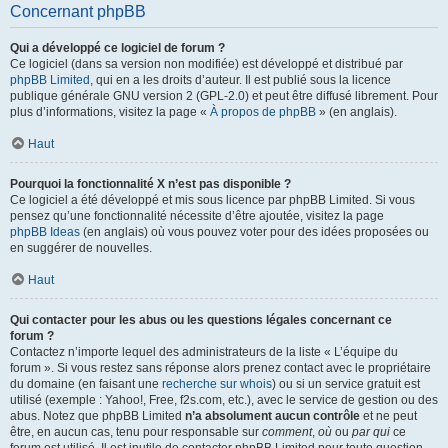
Concernant phpBB
Qui a développé ce logiciel de forum ?
Ce logiciel (dans sa version non modifiée) est développé et distribué par
phpBB Limited
, qui en a les droits d’auteur. Il est publié sous la licence
publique générale GNU version 2 (GPL-2.0) et peut être diffusé librement. Pour
plus d’informations, visitez la page «
À propos de phpBB
» (en anglais).
Haut
Pourquoi la fonctionnalité X n’est pas disponible ?
Ce logiciel a été développé et mis sous licence par phpBB Limited. Si vous
pensez qu’une fonctionnalité nécessite d’être ajoutée, visitez la page
phpBB Ideas
(en anglais) où vous pouvez voter pour des idées proposées ou
en suggérer de nouvelles.
Haut
Qui contacter pour les abus ou les questions légales concernant ce
forum ?
Contactez n’importe lequel des administrateurs de la liste « L’équipe du
forum ». Si vous restez sans réponse alors prenez contact avec le propriétaire
du domaine (en faisant une
recherche sur whois
) ou si un service gratuit est
utilisé (exemple : Yahoo!, Free, f2s.com, etc.), avec le service de gestion ou des
abus. Notez que phpBB Limited
n’a absolument aucun contrôle
et ne peut
être, en aucun cas, tenu pour responsable sur
comment
,
où
ou
par qui
ce