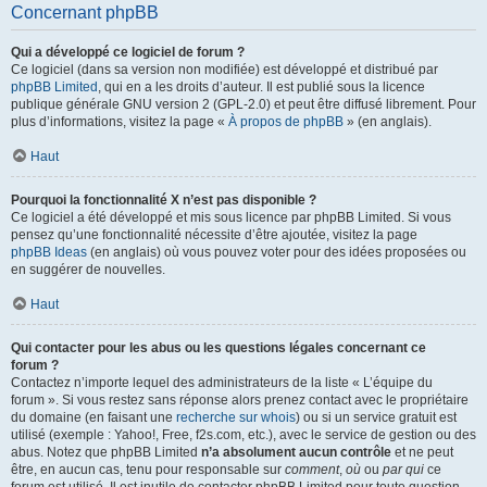
Concernant phpBB
Qui a développé ce logiciel de forum ?
Ce logiciel (dans sa version non modifiée) est développé et distribué par
phpBB Limited
, qui en a les droits d’auteur. Il est publié sous la licence
publique générale GNU version 2 (GPL-2.0) et peut être diffusé librement. Pour
plus d’informations, visitez la page «
À propos de phpBB
» (en anglais).
Haut
Pourquoi la fonctionnalité X n’est pas disponible ?
Ce logiciel a été développé et mis sous licence par phpBB Limited. Si vous
pensez qu’une fonctionnalité nécessite d’être ajoutée, visitez la page
phpBB Ideas
(en anglais) où vous pouvez voter pour des idées proposées ou
en suggérer de nouvelles.
Haut
Qui contacter pour les abus ou les questions légales concernant ce
forum ?
Contactez n’importe lequel des administrateurs de la liste « L’équipe du
forum ». Si vous restez sans réponse alors prenez contact avec le propriétaire
du domaine (en faisant une
recherche sur whois
) ou si un service gratuit est
utilisé (exemple : Yahoo!, Free, f2s.com, etc.), avec le service de gestion ou des
abus. Notez que phpBB Limited
n’a absolument aucun contrôle
et ne peut
être, en aucun cas, tenu pour responsable sur
comment
,
où
ou
par qui
ce