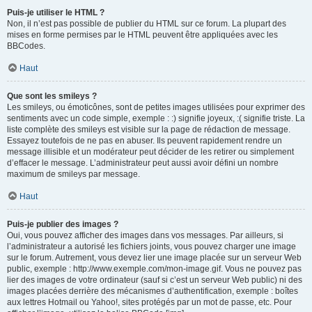
Puis-je utiliser le HTML ?
Non, il n’est pas possible de publier du HTML sur ce forum. La plupart des
mises en forme permises par le HTML peuvent être appliquées avec les
BBCodes.
Haut
Que sont les smileys ?
Les smileys, ou émoticônes, sont de petites images utilisées pour exprimer des
sentiments avec un code simple, exemple : :) signifie joyeux, :( signifie triste. La
liste complète des smileys est visible sur la page de rédaction de message.
Essayez toutefois de ne pas en abuser. Ils peuvent rapidement rendre un
message illisible et un modérateur peut décider de les retirer ou simplement
d’effacer le message. L’administrateur peut aussi avoir défini un nombre
maximum de smileys par message.
Haut
Puis-je publier des images ?
Oui, vous pouvez afficher des images dans vos messages. Par ailleurs, si
l’administrateur a autorisé les fichiers joints, vous pouvez charger une image
sur le forum. Autrement, vous devez lier une image placée sur un serveur Web
public, exemple : http://www.exemple.com/mon-image.gif. Vous ne pouvez pas
lier des images de votre ordinateur (sauf si c’est un serveur Web public) ni des
images placées derrière des mécanismes d’authentification, exemple : boîtes
aux lettres Hotmail ou Yahoo!, sites protégés par un mot de passe, etc. Pour