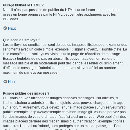
Puis-je utiliser le HTML ?
Non, il n’est pas possible de publier du HTML sur ce forum. La plupart des
mises en forme permises par le HTML peuvent être appliquées avec les
BBCodes.
Haut
Que sont les smileys ?
Les smileys, ou émoticônes, sont de petites images utilisées pour exprimer des
sentiments avec un code simple, exemple : :) signifie joyeux, :( signifie triste. La
liste complète des smileys est visible sur la page de rédaction de message.
Essayez toutefois de ne pas en abuser. Ils peuvent rapidement rendre un
message illisible et un modérateur peut décider de les retirer ou simplement
d’effacer le message. L’administrateur peut aussi avoir défini un nombre
maximum de smileys par message.
Haut
Puis-je publier des images ?
Oui, vous pouvez afficher des images dans vos messages. Par ailleurs, si
l’administrateur a autorisé les fichiers joints, vous pouvez charger une image
sur le forum. Autrement, vous devez lier une image placée sur un serveur Web
public, exemple : http://www.exemple.com/mon-image.gif. Vous ne pouvez pas
lier des images de votre ordinateur (sauf si c’est un serveur Web public) ni des
images placées derrière des mécanismes d’authentification, exemple : boîtes
aux lettres Hotmail ou Yahoo!, sites protégés par un mot de passe, etc. Pour