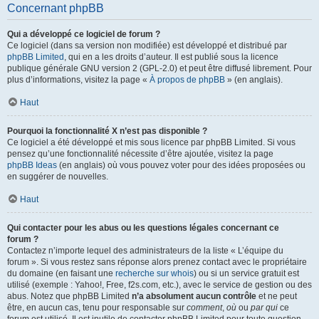
Concernant phpBB
Qui a développé ce logiciel de forum ?
Ce logiciel (dans sa version non modifiée) est développé et distribué par
phpBB Limited
, qui en a les droits d’auteur. Il est publié sous la licence
publique générale GNU version 2 (GPL-2.0) et peut être diffusé librement. Pour
plus d’informations, visitez la page «
À propos de phpBB
» (en anglais).
Haut
Pourquoi la fonctionnalité X n’est pas disponible ?
Ce logiciel a été développé et mis sous licence par phpBB Limited. Si vous
pensez qu’une fonctionnalité nécessite d’être ajoutée, visitez la page
phpBB Ideas
(en anglais) où vous pouvez voter pour des idées proposées ou
en suggérer de nouvelles.
Haut
Qui contacter pour les abus ou les questions légales concernant ce
forum ?
Contactez n’importe lequel des administrateurs de la liste « L’équipe du
forum ». Si vous restez sans réponse alors prenez contact avec le propriétaire
du domaine (en faisant une
recherche sur whois
) ou si un service gratuit est
utilisé (exemple : Yahoo!, Free, f2s.com, etc.), avec le service de gestion ou des
abus. Notez que phpBB Limited
n’a absolument aucun contrôle
et ne peut
être, en aucun cas, tenu pour responsable sur
comment
,
où
ou
par qui
ce