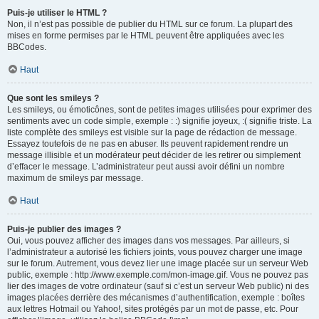
Puis-je utiliser le HTML ?
Non, il n’est pas possible de publier du HTML sur ce forum. La plupart des
mises en forme permises par le HTML peuvent être appliquées avec les
BBCodes.
Haut
Que sont les smileys ?
Les smileys, ou émoticônes, sont de petites images utilisées pour exprimer des
sentiments avec un code simple, exemple : :) signifie joyeux, :( signifie triste. La
liste complète des smileys est visible sur la page de rédaction de message.
Essayez toutefois de ne pas en abuser. Ils peuvent rapidement rendre un
message illisible et un modérateur peut décider de les retirer ou simplement
d’effacer le message. L’administrateur peut aussi avoir défini un nombre
maximum de smileys par message.
Haut
Puis-je publier des images ?
Oui, vous pouvez afficher des images dans vos messages. Par ailleurs, si
l’administrateur a autorisé les fichiers joints, vous pouvez charger une image
sur le forum. Autrement, vous devez lier une image placée sur un serveur Web
public, exemple : http://www.exemple.com/mon-image.gif. Vous ne pouvez pas
lier des images de votre ordinateur (sauf si c’est un serveur Web public) ni des
images placées derrière des mécanismes d’authentification, exemple : boîtes
aux lettres Hotmail ou Yahoo!, sites protégés par un mot de passe, etc. Pour