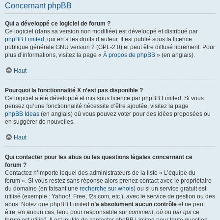
Concernant phpBB
Qui a développé ce logiciel de forum ?
Ce logiciel (dans sa version non modifiée) est développé et distribué par
phpBB Limited
, qui en a les droits d’auteur. Il est publié sous la licence
publique générale GNU version 2 (GPL-2.0) et peut être diffusé librement. Pour
plus d’informations, visitez la page «
À propos de phpBB
» (en anglais).
Haut
Pourquoi la fonctionnalité X n’est pas disponible ?
Ce logiciel a été développé et mis sous licence par phpBB Limited. Si vous
pensez qu’une fonctionnalité nécessite d’être ajoutée, visitez la page
phpBB Ideas
(en anglais) où vous pouvez voter pour des idées proposées ou
en suggérer de nouvelles.
Haut
Qui contacter pour les abus ou les questions légales concernant ce
forum ?
Contactez n’importe lequel des administrateurs de la liste « L’équipe du
forum ». Si vous restez sans réponse alors prenez contact avec le propriétaire
du domaine (en faisant une
recherche sur whois
) ou si un service gratuit est
utilisé (exemple : Yahoo!, Free, f2s.com, etc.), avec le service de gestion ou des
abus. Notez que phpBB Limited
n’a absolument aucun contrôle
et ne peut
être, en aucun cas, tenu pour responsable sur
comment
,
où
ou
par qui
ce