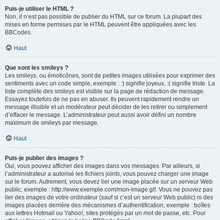
Puis-je utiliser le HTML ?
Non, il n’est pas possible de publier du HTML sur ce forum. La plupart des
mises en forme permises par le HTML peuvent être appliquées avec les
BBCodes.
Haut
Que sont les smileys ?
Les smileys, ou émoticônes, sont de petites images utilisées pour exprimer des
sentiments avec un code simple, exemple : :) signifie joyeux, :( signifie triste. La
liste complète des smileys est visible sur la page de rédaction de message.
Essayez toutefois de ne pas en abuser. Ils peuvent rapidement rendre un
message illisible et un modérateur peut décider de les retirer ou simplement
d’effacer le message. L’administrateur peut aussi avoir défini un nombre
maximum de smileys par message.
Haut
Puis-je publier des images ?
Oui, vous pouvez afficher des images dans vos messages. Par ailleurs, si
l’administrateur a autorisé les fichiers joints, vous pouvez charger une image
sur le forum. Autrement, vous devez lier une image placée sur un serveur Web
public, exemple : http://www.exemple.com/mon-image.gif. Vous ne pouvez pas
lier des images de votre ordinateur (sauf si c’est un serveur Web public) ni des
images placées derrière des mécanismes d’authentification, exemple : boîtes
aux lettres Hotmail ou Yahoo!, sites protégés par un mot de passe, etc. Pour