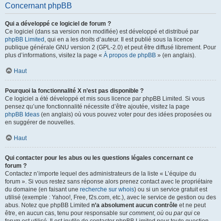
Concernant phpBB
Qui a développé ce logiciel de forum ?
Ce logiciel (dans sa version non modifiée) est développé et distribué par
phpBB Limited
, qui en a les droits d’auteur. Il est publié sous la licence
publique générale GNU version 2 (GPL-2.0) et peut être diffusé librement. Pour
plus d’informations, visitez la page «
À propos de phpBB
» (en anglais).
Haut
Pourquoi la fonctionnalité X n’est pas disponible ?
Ce logiciel a été développé et mis sous licence par phpBB Limited. Si vous
pensez qu’une fonctionnalité nécessite d’être ajoutée, visitez la page
phpBB Ideas
(en anglais) où vous pouvez voter pour des idées proposées ou
en suggérer de nouvelles.
Haut
Qui contacter pour les abus ou les questions légales concernant ce
forum ?
Contactez n’importe lequel des administrateurs de la liste « L’équipe du
forum ». Si vous restez sans réponse alors prenez contact avec le propriétaire
du domaine (en faisant une
recherche sur whois
) ou si un service gratuit est
utilisé (exemple : Yahoo!, Free, f2s.com, etc.), avec le service de gestion ou des
abus. Notez que phpBB Limited
n’a absolument aucun contrôle
et ne peut
être, en aucun cas, tenu pour responsable sur
comment
,
où
ou
par qui
ce