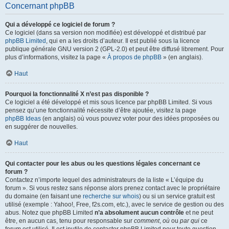
Concernant phpBB
Qui a développé ce logiciel de forum ?
Ce logiciel (dans sa version non modifiée) est développé et distribué par
phpBB Limited
, qui en a les droits d’auteur. Il est publié sous la licence
publique générale GNU version 2 (GPL-2.0) et peut être diffusé librement. Pour
plus d’informations, visitez la page «
À propos de phpBB
» (en anglais).
Haut
Pourquoi la fonctionnalité X n’est pas disponible ?
Ce logiciel a été développé et mis sous licence par phpBB Limited. Si vous
pensez qu’une fonctionnalité nécessite d’être ajoutée, visitez la page
phpBB Ideas
(en anglais) où vous pouvez voter pour des idées proposées ou
en suggérer de nouvelles.
Haut
Qui contacter pour les abus ou les questions légales concernant ce
forum ?
Contactez n’importe lequel des administrateurs de la liste « L’équipe du
forum ». Si vous restez sans réponse alors prenez contact avec le propriétaire
du domaine (en faisant une
recherche sur whois
) ou si un service gratuit est
utilisé (exemple : Yahoo!, Free, f2s.com, etc.), avec le service de gestion ou des
abus. Notez que phpBB Limited
n’a absolument aucun contrôle
et ne peut
être, en aucun cas, tenu pour responsable sur
comment
,
où
ou
par qui
ce