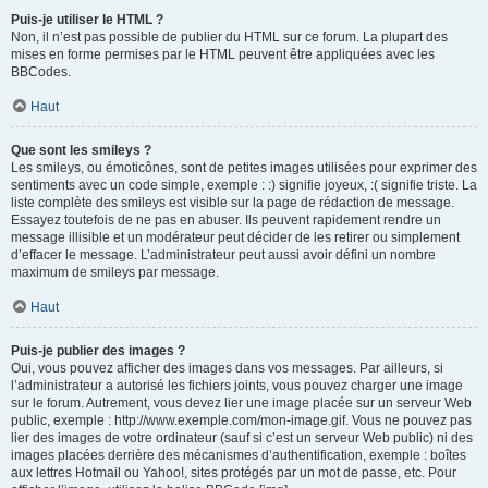
Puis-je utiliser le HTML ?
Non, il n’est pas possible de publier du HTML sur ce forum. La plupart des
mises en forme permises par le HTML peuvent être appliquées avec les
BBCodes.
Haut
Que sont les smileys ?
Les smileys, ou émoticônes, sont de petites images utilisées pour exprimer des
sentiments avec un code simple, exemple : :) signifie joyeux, :( signifie triste. La
liste complète des smileys est visible sur la page de rédaction de message.
Essayez toutefois de ne pas en abuser. Ils peuvent rapidement rendre un
message illisible et un modérateur peut décider de les retirer ou simplement
d’effacer le message. L’administrateur peut aussi avoir défini un nombre
maximum de smileys par message.
Haut
Puis-je publier des images ?
Oui, vous pouvez afficher des images dans vos messages. Par ailleurs, si
l’administrateur a autorisé les fichiers joints, vous pouvez charger une image
sur le forum. Autrement, vous devez lier une image placée sur un serveur Web
public, exemple : http://www.exemple.com/mon-image.gif. Vous ne pouvez pas
lier des images de votre ordinateur (sauf si c’est un serveur Web public) ni des
images placées derrière des mécanismes d’authentification, exemple : boîtes
aux lettres Hotmail ou Yahoo!, sites protégés par un mot de passe, etc. Pour