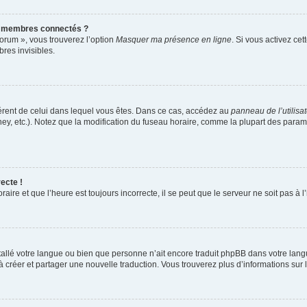
s membres connectés ?
forum », vous trouverez l’option
Masquer ma présence en ligne
. Si vous activez cet
es invisibles.
ifférent de celui dans lequel vous êtes. Dans ce cas, accédez au
panneau de l’utilisa
ney, etc.). Notez que la modification du fuseau horaire, comme la plupart des para
ecte !
aire et que l’heure est toujours incorrecte, il se peut que le serveur ne soit pas à
installé votre langue ou bien que personne n’ait encore traduit phpBB dans votre l
s à créer et partager une nouvelle traduction. Vous trouverez plus d’informations sur l