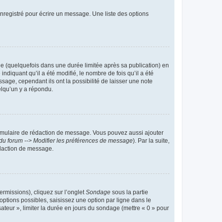
nregistré pour écrire un message. Une liste des options
 (quelquefois dans une durée limitée après sa publication) en
iquant qu’il a été modifié, le nombre de fois qu’il a été
sage, cependant ils ont la possibilité de laisser une note
elqu’un y a répondu.
rmulaire de rédaction de message. Vous pouvez aussi ajouter
du forum --> Modifier les préférences de message
). Par la suite,
daction de message.
ermissions), cliquez sur l’onglet
Sondage
sous la partie
ptions possibles, saisissez une option par ligne dans le
ateur », limiter la durée en jours du sondage (mettre « 0 » pour