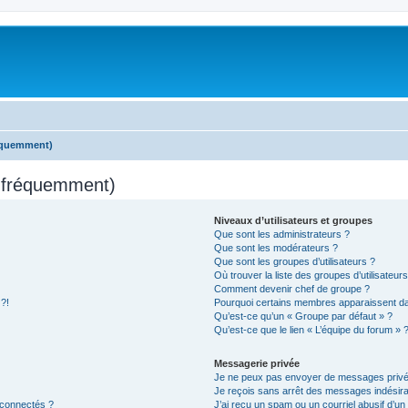
réquemment)
s fréquemment)
Niveaux d’utilisateurs et groupes
Que sont les administrateurs ?
Que sont les modérateurs ?
Que sont les groupes d’utilisateurs ?
Où trouver la liste des groupes d’utilisateur
Comment devenir chef de groupe ?
 ?!
Pourquoi certains membres apparaissent dan
Qu’est-ce qu’un « Groupe par défaut » ?
Qu’est-ce que le lien « L’équipe du forum » 
Messagerie privée
Je ne peux pas envoyer de messages privé
Je reçois sans arrêt des messages indésira
 connectés ?
J’ai reçu un spam ou un courriel abusif d’u