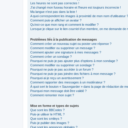
Les heures ne sont pas correctes !
J’ai changé mon fuseau horaire et l’heure est toujours incorrecte !
Ma langue n’est pas dans la liste !
A quoi correspondent les images à proximité de mon nom d’utilisateur 
Comment puis-je afficher un avatar ?
Qu’est-ce que mon rang et comment le modifier ?
Lorsque je clique sur le lien
courriel
d’un membre, on me demande de m
Problèmes liés à la publication de messages
Comment créer un nouveau sujet ou poster une réponse ?
Comment modifier ou supprimer un message ?
Comment ajouter une signature à mes messages ?
Comment créer un sondage ?
Pourquoi ne puis-je pas ajouter plus d’options à mon sondage ?
Comment modifier ou supprimer un sondage ?
Pourquoi ne puis-je pas accéder à un forum ?
Pourquoi ne puis-je pas joindre des fichiers à mon message ?
Pourquoi ai-je reçu un avertissement ?
Comment rapporter des messages à un modérateur ?
À quoi sert le bouton « Sauvegarder » dans la page de rédaction de 
Pourquoi mon message doit être validé ?
Comment remonter mon sujet ?
Mise en forme et types de sujets
Que sont les BBCodes ?
Puis-je utiliser le HTML ?
Que sont les smileys ?
Puis-je publier des images ?
Que sont les annonces globales ?