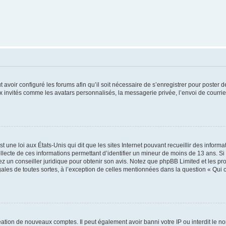
t avoir configuré les forums afin qu’il soit nécessaire de s’enregistrer pour poster
x invités comme les avatars personnalisés, la messagerie privée, l’envoi de courri
t une loi aux États-Unis qui dit que les sites Internet pouvant recueillir des infor
ollecte de ces informations permettant d’identifier un mineur de moins de 13 ans. S
tez un conseiller juridique pour obtenir son avis. Notez que phpBB Limited et les pr
gales de toutes sortes, à l’exception de celles mentionnées dans la question « Qui
réation de nouveaux comptes. Il peut également avoir banni votre IP ou interdit le no