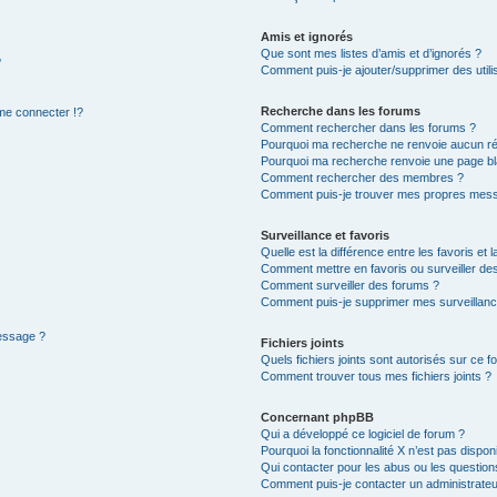
Amis et ignorés
Que sont mes listes d’amis et d’ignorés ?
?
Comment puis-je ajouter/supprimer des utilis
Recherche dans les forums
e connecter !?
Comment rechercher dans les forums ?
Pourquoi ma recherche ne renvoie aucun ré
Pourquoi ma recherche renvoie une page bl
Comment rechercher des membres ?
Comment puis-je trouver mes propres mess
Surveillance et favoris
Quelle est la différence entre les favoris et l
Comment mettre en favoris ou surveiller des
Comment surveiller des forums ?
Comment puis-je supprimer mes surveillanc
message ?
Fichiers joints
Quels fichiers joints sont autorisés sur ce f
Comment trouver tous mes fichiers joints ?
Concernant phpBB
Qui a développé ce logiciel de forum ?
Pourquoi la fonctionnalité X n’est pas dispon
Qui contacter pour les abus ou les questio
Comment puis-je contacter un administrateu