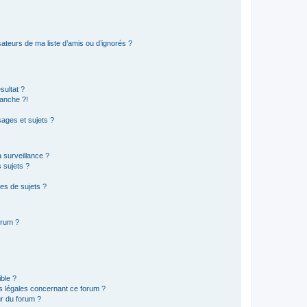
ateurs de ma liste d’amis ou d’ignorés ?
sultat ?
anche ?!
ages et sujets ?
a surveillance ?
 sujets ?
es de sujets ?
orum ?
ible ?
ns légales concernant ce forum ?
r du forum ?