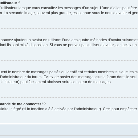
tilisateur ?
utilisateur lorsque vous consultez les messages d’un sujet. L’une d’elles peut êtr
rum. La seconde image, souvent plus grande, est connue sous le nom d’avatar et 
s pouvez ajouter un avatar en utilisant l’une des quatre méthodes d’avatar suivantes 
ont ils sont mis à disposition. Si vous ne pouvez pas utiliser d’avatar, contactez un
iquent le nombre de messages postés ou identifient certains membres tels que les 
ar l’administrateur du forum. Évitez de poster des messages sur le forum dans le seu
ministrateur) peut facilement abaisser votre compteur de messages.
mande de me connecter !?
re intégré (si la fonction a été activée par l’administrateur). Ceci pour empêcher l’u