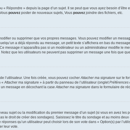
 « Répondre » depuis la page d’un sujet. Il se peut que vous ayez besoin d’être e
: Vous
pouvez
poster de nouveaux sujets, Vous
pouvez
joindre des fichiers, etc.
modifier ou supprimer que vos propres messages. Vous pouvez modifier un message
lqu’un a déjà répondu au message, un petit texte s’affichera en bas du message ind
n. Ce message n’apparaîtra pas si un modérateur ou un administrateur modifie le mes
ive. Notez que les utilisateurs ne peuvent pas supprimer un message une fois que qu
e l’utilisateur. Une fois créée, vous pouvez cocher
Attacher ma signature
sur le fo
 « Attacher ma signature » à partir du panneau de l’utilisateur (onglet
Préférences 
 à un message en décochant la case
Attacher ma signature
dans le formulaire de ré
ouveau sujet ou la modification du premier message d’un sujet (si vous en avez les p
 le droit de créer des sondages). Saisissez le titre du sondage et au moins deux o
onses qu’un utilisateur peut choisir lors de son vote dans « Option(s) par l’utilis
er leur vote.