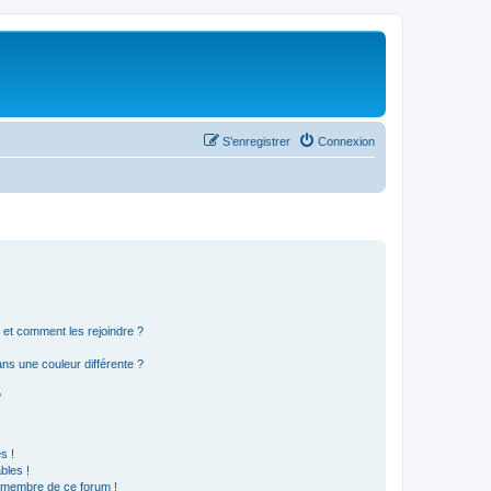
S’enregistrer
Connexion
s et comment les rejoindre ?
s une couleur différente ?
?
s !
bles !
n membre de ce forum !