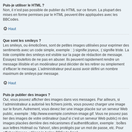
Puis-je utiliser le HTML ?
Non, il n’est pas possible de publier du HTML sur ce forum. La plupart des
mises en forme permises par le HTML peuvent être appliquées avec les
BBCodes.
Haut
Que sont les smileys ?
Les smileys, ou émoticônes, sont de petites images utilisées pour exprimer des
sentiments avec un code simple, exemple : :) signifie joyeux, :( signifie triste. La
liste complète des smileys est visible sur la page de rédaction de message.
Essayez toutefois de ne pas en abuser. Ils peuvent rapidement rendre un
message illisible et un modérateur peut décider de les retirer ou simplement
d’effacer le message. L’administrateur peut aussi avoir défini un nombre
maximum de smileys par message.
Haut
Puis-je publier des images ?
Oui, vous pouvez afficher des images dans vos messages. Par ailleurs, si
l’administrateur a autorisé les fichiers joints, vous pouvez charger une image
sur le forum. Autrement, vous devez lier une image placée sur un serveur Web
public, exemple : http://www.exemple.com/mon-image.gif. Vous ne pouvez pas
lier des images de votre ordinateur (sauf si c’est un serveur Web public) ni des
images placées derrière des mécanismes d’authentification, exemple : boîtes
aux lettres Hotmail ou Yahoo!, sites protégés par un mot de passe, etc. Pour