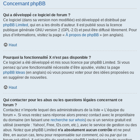
Concernant phpBB
Qui a développé ce logiciel de forum ?
Ce logiciel (dans sa version non modifiée) est développé et distribué par
phpBB Limited
, qui en a les droits d’auteur. Il est publié sous la licence
publique générale GNU version 2 (GPL-2.0) et peut être diffusé librement. Pour
plus d’informations, visitez la page «
À propos de phpBB
» (en anglais).
Haut
Pourquoi la fonctionnalité X n’est pas disponible ?
Ce logiciel a été développé et mis sous licence par phpBB Limited. Si vous
pensez qu’une fonctionnalité nécessite d’être ajoutée, visitez la page
phpBB Ideas
(en anglais) où vous pouvez voter pour des idées proposées ou
en suggérer de nouvelles.
Haut
Qui contacter pour les abus ou les questions légales concernant ce
forum ?
Contactez n’importe lequel des administrateurs de la liste « L’équipe du
forum ». Si vous restez sans réponse alors prenez contact avec le propriétaire
du domaine (en faisant une
recherche sur whois
) ou si un service gratuit est
utilisé (exemple : Yahoo!, Free, f2s.com, etc.), avec le service de gestion ou des
abus. Notez que phpBB Limited
n’a absolument aucun contrôle
et ne peut
être, en aucun cas, tenu pour responsable sur
comment
,
où
ou
par qui
ce