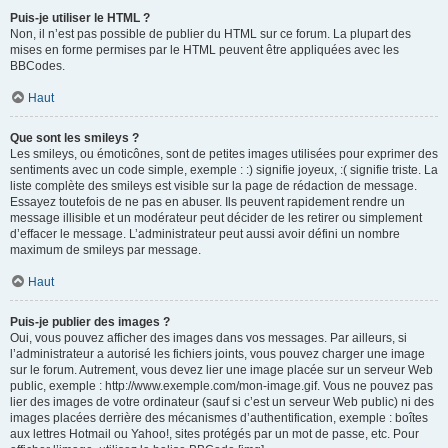
Puis-je utiliser le HTML ?
Non, il n’est pas possible de publier du HTML sur ce forum. La plupart des
mises en forme permises par le HTML peuvent être appliquées avec les
BBCodes.
Haut
Que sont les smileys ?
Les smileys, ou émoticônes, sont de petites images utilisées pour exprimer des
sentiments avec un code simple, exemple : :) signifie joyeux, :( signifie triste. La
liste complète des smileys est visible sur la page de rédaction de message.
Essayez toutefois de ne pas en abuser. Ils peuvent rapidement rendre un
message illisible et un modérateur peut décider de les retirer ou simplement
d’effacer le message. L’administrateur peut aussi avoir défini un nombre
maximum de smileys par message.
Haut
Puis-je publier des images ?
Oui, vous pouvez afficher des images dans vos messages. Par ailleurs, si
l’administrateur a autorisé les fichiers joints, vous pouvez charger une image
sur le forum. Autrement, vous devez lier une image placée sur un serveur Web
public, exemple : http://www.exemple.com/mon-image.gif. Vous ne pouvez pas
lier des images de votre ordinateur (sauf si c’est un serveur Web public) ni des
images placées derrière des mécanismes d’authentification, exemple : boîtes
aux lettres Hotmail ou Yahoo!, sites protégés par un mot de passe, etc. Pour