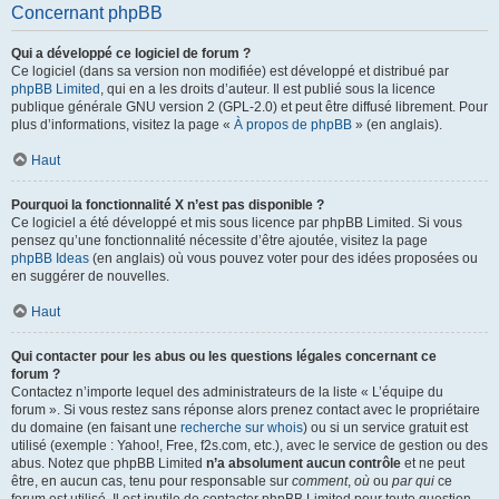
Concernant phpBB
Qui a développé ce logiciel de forum ?
Ce logiciel (dans sa version non modifiée) est développé et distribué par
phpBB Limited
, qui en a les droits d’auteur. Il est publié sous la licence
publique générale GNU version 2 (GPL-2.0) et peut être diffusé librement. Pour
plus d’informations, visitez la page «
À propos de phpBB
» (en anglais).
Haut
Pourquoi la fonctionnalité X n’est pas disponible ?
Ce logiciel a été développé et mis sous licence par phpBB Limited. Si vous
pensez qu’une fonctionnalité nécessite d’être ajoutée, visitez la page
phpBB Ideas
(en anglais) où vous pouvez voter pour des idées proposées ou
en suggérer de nouvelles.
Haut
Qui contacter pour les abus ou les questions légales concernant ce
forum ?
Contactez n’importe lequel des administrateurs de la liste « L’équipe du
forum ». Si vous restez sans réponse alors prenez contact avec le propriétaire
du domaine (en faisant une
recherche sur whois
) ou si un service gratuit est
utilisé (exemple : Yahoo!, Free, f2s.com, etc.), avec le service de gestion ou des
abus. Notez que phpBB Limited
n’a absolument aucun contrôle
et ne peut
être, en aucun cas, tenu pour responsable sur
comment
,
où
ou
par qui
ce