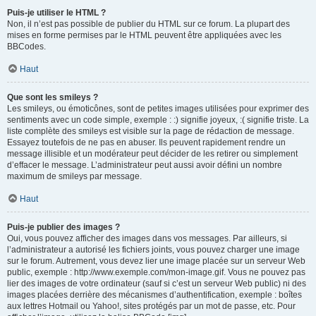
Puis-je utiliser le HTML ?
Non, il n’est pas possible de publier du HTML sur ce forum. La plupart des
mises en forme permises par le HTML peuvent être appliquées avec les
BBCodes.
Haut
Que sont les smileys ?
Les smileys, ou émoticônes, sont de petites images utilisées pour exprimer des
sentiments avec un code simple, exemple : :) signifie joyeux, :( signifie triste. La
liste complète des smileys est visible sur la page de rédaction de message.
Essayez toutefois de ne pas en abuser. Ils peuvent rapidement rendre un
message illisible et un modérateur peut décider de les retirer ou simplement
d’effacer le message. L’administrateur peut aussi avoir défini un nombre
maximum de smileys par message.
Haut
Puis-je publier des images ?
Oui, vous pouvez afficher des images dans vos messages. Par ailleurs, si
l’administrateur a autorisé les fichiers joints, vous pouvez charger une image
sur le forum. Autrement, vous devez lier une image placée sur un serveur Web
public, exemple : http://www.exemple.com/mon-image.gif. Vous ne pouvez pas
lier des images de votre ordinateur (sauf si c’est un serveur Web public) ni des
images placées derrière des mécanismes d’authentification, exemple : boîtes
aux lettres Hotmail ou Yahoo!, sites protégés par un mot de passe, etc. Pour