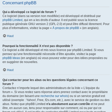
Concernant phpBB
Qui a développé ce logiciel de forum ?
Ce logiciel (dans sa version non modifiée) est développé et distribué par
phpBB Limited
, qui en a les droits d’auteur. Il est publié sous la licence
publique générale GNU version 2 (GPL-2.0) et peut être diffusé librement. Pour
plus d’informations, visitez la page «
À propos de phpBB
» (en anglais).
Haut
Pourquoi la fonctionnalité X n’est pas disponible ?
Ce logiciel a été développé et mis sous licence par phpBB Limited. Si vous
pensez qu’une fonctionnalité nécessite d’être ajoutée, visitez la page
phpBB Ideas
(en anglais) où vous pouvez voter pour des idées proposées ou
en suggérer de nouvelles.
Haut
Qui contacter pour les abus ou les questions légales concernant ce
forum ?
Contactez n’importe lequel des administrateurs de la liste « L’équipe du
forum ». Si vous restez sans réponse alors prenez contact avec le propriétaire
du domaine (en faisant une
recherche sur whois
) ou si un service gratuit est
utilisé (exemple : Yahoo!, Free, f2s.com, etc.), avec le service de gestion ou des
abus. Notez que phpBB Limited
n’a absolument aucun contrôle
et ne peut
être, en aucun cas, tenu pour responsable sur
comment
,
où
ou
par qui
ce