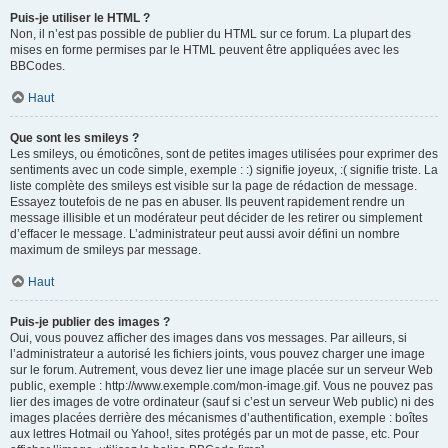
Puis-je utiliser le HTML ?
Non, il n’est pas possible de publier du HTML sur ce forum. La plupart des
mises en forme permises par le HTML peuvent être appliquées avec les
BBCodes.
Haut
Que sont les smileys ?
Les smileys, ou émoticônes, sont de petites images utilisées pour exprimer des
sentiments avec un code simple, exemple : :) signifie joyeux, :( signifie triste. La
liste complète des smileys est visible sur la page de rédaction de message.
Essayez toutefois de ne pas en abuser. Ils peuvent rapidement rendre un
message illisible et un modérateur peut décider de les retirer ou simplement
d’effacer le message. L’administrateur peut aussi avoir défini un nombre
maximum de smileys par message.
Haut
Puis-je publier des images ?
Oui, vous pouvez afficher des images dans vos messages. Par ailleurs, si
l’administrateur a autorisé les fichiers joints, vous pouvez charger une image
sur le forum. Autrement, vous devez lier une image placée sur un serveur Web
public, exemple : http://www.exemple.com/mon-image.gif. Vous ne pouvez pas
lier des images de votre ordinateur (sauf si c’est un serveur Web public) ni des
images placées derrière des mécanismes d’authentification, exemple : boîtes
aux lettres Hotmail ou Yahoo!, sites protégés par un mot de passe, etc. Pour