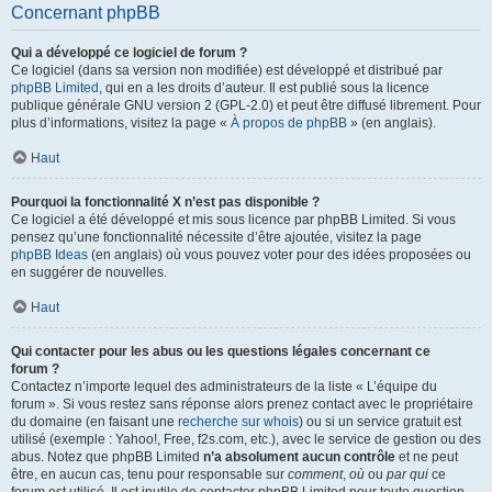
Concernant phpBB
Qui a développé ce logiciel de forum ?
Ce logiciel (dans sa version non modifiée) est développé et distribué par
phpBB Limited
, qui en a les droits d’auteur. Il est publié sous la licence
publique générale GNU version 2 (GPL-2.0) et peut être diffusé librement. Pour
plus d’informations, visitez la page «
À propos de phpBB
» (en anglais).
Haut
Pourquoi la fonctionnalité X n’est pas disponible ?
Ce logiciel a été développé et mis sous licence par phpBB Limited. Si vous
pensez qu’une fonctionnalité nécessite d’être ajoutée, visitez la page
phpBB Ideas
(en anglais) où vous pouvez voter pour des idées proposées ou
en suggérer de nouvelles.
Haut
Qui contacter pour les abus ou les questions légales concernant ce
forum ?
Contactez n’importe lequel des administrateurs de la liste « L’équipe du
forum ». Si vous restez sans réponse alors prenez contact avec le propriétaire
du domaine (en faisant une
recherche sur whois
) ou si un service gratuit est
utilisé (exemple : Yahoo!, Free, f2s.com, etc.), avec le service de gestion ou des
abus. Notez que phpBB Limited
n’a absolument aucun contrôle
et ne peut
être, en aucun cas, tenu pour responsable sur
comment
,
où
ou
par qui
ce