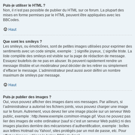
Puis-je utiliser le HTML ?
Non, il n’est pas possible de publier du HTML sur ce forum. La plupart des
mises en forme permises par le HTML peuvent être appliquées avec les
BBCodes.
Haut
Que sont les smileys ?
Les smileys, ou émoticônes, sont de petites images utilisées pour exprimer des
sentiments avec un code simple, exemple : :) signifie joyeux, :( signifie triste. La
liste complète des smileys est visible sur la page de rédaction de message.
Essayez toutefois de ne pas en abuser. Ils peuvent rapidement rendre un
message illisible et un modérateur peut décider de les retirer ou simplement
d’effacer le message. L’administrateur peut aussi avoir défini un nombre
maximum de smileys par message.
Haut
Puis-je publier des images ?
Oui, vous pouvez afficher des images dans vos messages. Par ailleurs, si
l’administrateur a autorisé les fichiers joints, vous pouvez charger une image
sur le forum. Autrement, vous devez lier une image placée sur un serveur Web
public, exemple : http://www.exemple.com/mon-image.gif. Vous ne pouvez pas
lier des images de votre ordinateur (sauf si c’est un serveur Web public) ni des
images placées derrière des mécanismes d’authentification, exemple : boîtes
aux lettres Hotmail ou Yahoo!, sites protégés par un mot de passe, etc. Pour