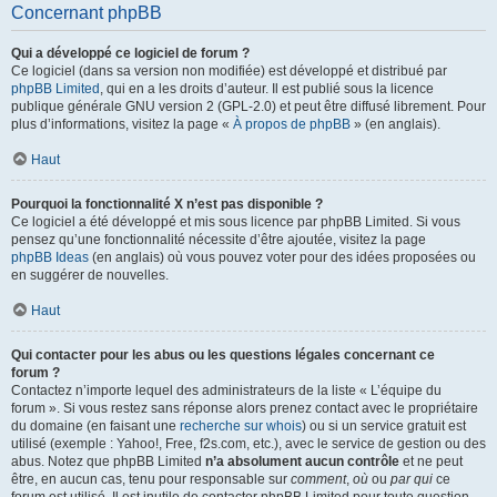
Concernant phpBB
Qui a développé ce logiciel de forum ?
Ce logiciel (dans sa version non modifiée) est développé et distribué par
phpBB Limited
, qui en a les droits d’auteur. Il est publié sous la licence
publique générale GNU version 2 (GPL-2.0) et peut être diffusé librement. Pour
plus d’informations, visitez la page «
À propos de phpBB
» (en anglais).
Haut
Pourquoi la fonctionnalité X n’est pas disponible ?
Ce logiciel a été développé et mis sous licence par phpBB Limited. Si vous
pensez qu’une fonctionnalité nécessite d’être ajoutée, visitez la page
phpBB Ideas
(en anglais) où vous pouvez voter pour des idées proposées ou
en suggérer de nouvelles.
Haut
Qui contacter pour les abus ou les questions légales concernant ce
forum ?
Contactez n’importe lequel des administrateurs de la liste « L’équipe du
forum ». Si vous restez sans réponse alors prenez contact avec le propriétaire
du domaine (en faisant une
recherche sur whois
) ou si un service gratuit est
utilisé (exemple : Yahoo!, Free, f2s.com, etc.), avec le service de gestion ou des
abus. Notez que phpBB Limited
n’a absolument aucun contrôle
et ne peut
être, en aucun cas, tenu pour responsable sur
comment
,
où
ou
par qui
ce