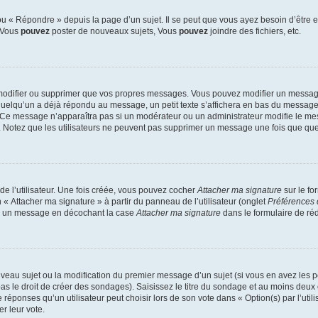
 « Répondre » depuis la page d’un sujet. Il se peut que vous ayez besoin d’être e
: Vous
pouvez
poster de nouveaux sujets, Vous
pouvez
joindre des fichiers, etc.
modifier ou supprimer que vos propres messages. Vous pouvez modifier un message
lqu’un a déjà répondu au message, un petit texte s’affichera en bas du message ind
n. Ce message n’apparaîtra pas si un modérateur ou un administrateur modifie le mes
ive. Notez que les utilisateurs ne peuvent pas supprimer un message une fois que qu
e l’utilisateur. Une fois créée, vous pouvez cocher
Attacher ma signature
sur le fo
 « Attacher ma signature » à partir du panneau de l’utilisateur (onglet
Préférences 
 à un message en décochant la case
Attacher ma signature
dans le formulaire de ré
ouveau sujet ou la modification du premier message d’un sujet (si vous en avez les p
 le droit de créer des sondages). Saisissez le titre du sondage et au moins deux o
onses qu’un utilisateur peut choisir lors de son vote dans « Option(s) par l’utilis
er leur vote.