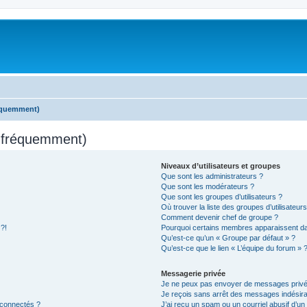
réquemment)
s fréquemment)
Niveaux d’utilisateurs et groupes
Que sont les administrateurs ?
Que sont les modérateurs ?
Que sont les groupes d’utilisateurs ?
Où trouver la liste des groupes d’utilisateur
Comment devenir chef de groupe ?
 ?!
Pourquoi certains membres apparaissent dan
Qu’est-ce qu’un « Groupe par défaut » ?
Qu’est-ce que le lien « L’équipe du forum » 
Messagerie privée
Je ne peux pas envoyer de messages privé
Je reçois sans arrêt des messages indésira
 connectés ?
J’ai reçu un spam ou un courriel abusif d’u