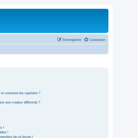
S’enregistrer
Connexion
s et comment les rejoindre ?
s une couleur différente ?
?
s !
bles !
n membre de ce forum !