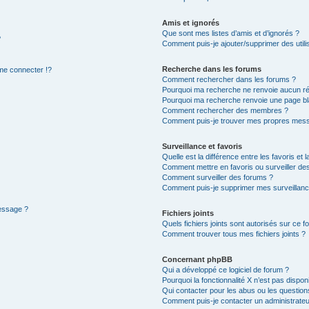
Amis et ignorés
Que sont mes listes d’amis et d’ignorés ?
?
Comment puis-je ajouter/supprimer des utilis
Recherche dans les forums
e connecter !?
Comment rechercher dans les forums ?
Pourquoi ma recherche ne renvoie aucun ré
Pourquoi ma recherche renvoie une page bl
Comment rechercher des membres ?
Comment puis-je trouver mes propres mess
Surveillance et favoris
Quelle est la différence entre les favoris et l
Comment mettre en favoris ou surveiller des
Comment surveiller des forums ?
Comment puis-je supprimer mes surveillanc
message ?
Fichiers joints
Quels fichiers joints sont autorisés sur ce f
Comment trouver tous mes fichiers joints ?
Concernant phpBB
Qui a développé ce logiciel de forum ?
Pourquoi la fonctionnalité X n’est pas dispon
Qui contacter pour les abus ou les questio
Comment puis-je contacter un administrateu