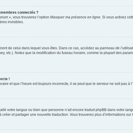
s membres connectés ?
forum », vous trouverez l’option
Masquer ma présence en ligne
. Si vous activez cet
es invisibles.
ifférent de celui dans lequel vous êtes. Dans ce cas, accédez au
panneau de l’utilisa
ney, etc.). Notez que la modification du fuseau horaire, comme la plupart des para
ecte !
aire et que l’heure est toujours incorrecte, il se peut que le serveur ne soit pas à
installé votre langue ou bien que personne n’ait encore traduit phpBB dans votre l
s à créer et partager une nouvelle traduction. Vous trouverez plus d’informations sur l