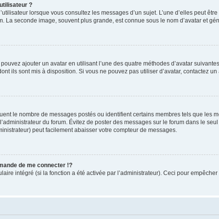
tilisateur ?
utilisateur lorsque vous consultez les messages d’un sujet. L’une d’elles peut êtr
rum. La seconde image, souvent plus grande, est connue sous le nom d’avatar et 
s pouvez ajouter un avatar en utilisant l’une des quatre méthodes d’avatar suivantes 
ont ils sont mis à disposition. Si vous ne pouvez pas utiliser d’avatar, contactez un
iquent le nombre de messages postés ou identifient certains membres tels que les 
ar l’administrateur du forum. Évitez de poster des messages sur le forum dans le seu
ministrateur) peut facilement abaisser votre compteur de messages.
mande de me connecter !?
re intégré (si la fonction a été activée par l’administrateur). Ceci pour empêcher l’u