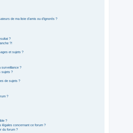
ateurs de ma liste d’amis ou d’ignorés ?
sultat ?
anche ?!
ages et sujets ?
a surveillance ?
 sujets ?
es de sujets ?
orum ?
ible ?
ns légales concernant ce forum ?
r du forum ?