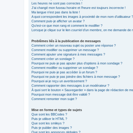
Les heures ne sont pas correctes !
J’ai changé mon fuseau horaire et l’heure est toujours incorrecte !
Ma langue n’est pas dans la liste !
A quoi correspondent les images à proximité de mon nom d’utilisateur 
Comment puis-je afficher un avatar ?
Qu’est-ce que mon rang et comment le modifier ?
Lorsque je clique sur le lien
courriel
d’un membre, on me demande de m
Problèmes liés à la publication de messages
Comment créer un nouveau sujet ou poster une réponse ?
Comment modifier ou supprimer un message ?
Comment ajouter une signature à mes messages ?
Comment créer un sondage ?
Pourquoi ne puis-je pas ajouter plus d’options à mon sondage ?
Comment modifier ou supprimer un sondage ?
Pourquoi ne puis-je pas accéder à un forum ?
Pourquoi ne puis-je pas joindre des fichiers à mon message ?
Pourquoi ai-je reçu un avertissement ?
Comment rapporter des messages à un modérateur ?
À quoi sert le bouton « Sauvegarder » dans la page de rédaction de 
Pourquoi mon message doit être validé ?
Comment remonter mon sujet ?
Mise en forme et types de sujets
Que sont les BBCodes ?
Puis-je utiliser le HTML ?
Que sont les smileys ?
Puis-je publier des images ?
Que sont les annonces globales ?