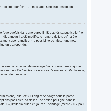
nregistré pour écrire un message. Une liste des options
 (quelquefois dans une durée limitée après sa publication) en
iquant qu’il a été modifié, le nombre de fois qu’il a été
sage, cependant ils ont la possibilité de laisser une note
elqu’un y a répondu.
rmulaire de rédaction de message. Vous pouvez aussi ajouter
du forum --> Modifier les préférences de message
). Par la suite,
daction de message.
ermissions), cliquez sur l’onglet
Sondage
sous la partie
ptions possibles, saisissez une option par ligne dans le
ateur », limiter la durée en jours du sondage (mettre « 0 » pour