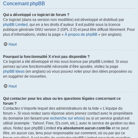
Concernant phpBB
Qui a développé ce logiciel de forum ?
Ce logiciel (dans sa version non modifiée) est développé et distribué par
phpBB Limited
, qui en a les droits d’auteur. Il est publié sous la licence
publique générale GNU version 2 (GPL-2.0) et peut être diffusé librement. Pour
plus d’informations, visitez la page «
À propos de phpBB
» (en anglais).
Haut
Pourquoi la fonctionnalité X n’est pas disponible ?
Ce logiciel a été développé et mis sous licence par phpBB Limited. Si vous
pensez qu’une fonctionnalité nécessite d’être ajoutée, visitez la page
phpBB Ideas
(en anglais) où vous pouvez voter pour des idées proposées ou
en suggérer de nouvelles.
Haut
Qui contacter pour les abus ou les questions légales concernant ce
forum ?
Contactez n’importe lequel des administrateurs de la liste « L’équipe du
forum ». Si vous restez sans réponse alors prenez contact avec le propriétaire
du domaine (en faisant une
recherche sur whois
) ou si un service gratuit est
utilisé (exemple : Yahoo!, Free, f2s.com, etc.), avec le service de gestion ou des
abus. Notez que phpBB Limited
n’a absolument aucun contrôle
et ne peut
être, en aucun cas, tenu pour responsable sur
comment
,
où
ou
par qui
ce