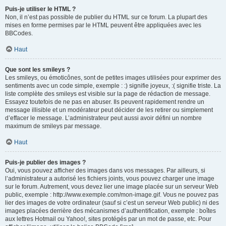
Puis-je utiliser le HTML ?
Non, il n’est pas possible de publier du HTML sur ce forum. La plupart des
mises en forme permises par le HTML peuvent être appliquées avec les
BBCodes.
Haut
Que sont les smileys ?
Les smileys, ou émoticônes, sont de petites images utilisées pour exprimer des
sentiments avec un code simple, exemple : :) signifie joyeux, :( signifie triste. La
liste complète des smileys est visible sur la page de rédaction de message.
Essayez toutefois de ne pas en abuser. Ils peuvent rapidement rendre un
message illisible et un modérateur peut décider de les retirer ou simplement
d’effacer le message. L’administrateur peut aussi avoir défini un nombre
maximum de smileys par message.
Haut
Puis-je publier des images ?
Oui, vous pouvez afficher des images dans vos messages. Par ailleurs, si
l’administrateur a autorisé les fichiers joints, vous pouvez charger une image
sur le forum. Autrement, vous devez lier une image placée sur un serveur Web
public, exemple : http://www.exemple.com/mon-image.gif. Vous ne pouvez pas
lier des images de votre ordinateur (sauf si c’est un serveur Web public) ni des
images placées derrière des mécanismes d’authentification, exemple : boîtes
aux lettres Hotmail ou Yahoo!, sites protégés par un mot de passe, etc. Pour