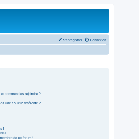
S’enregistrer
Connexion
s et comment les rejoindre ?
s une couleur différente ?
?
s !
bles !
n membre de ce forum !