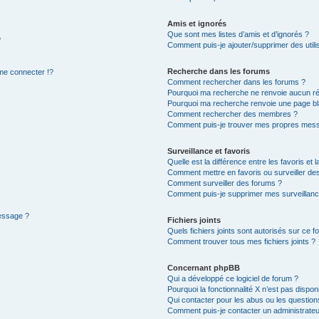
Amis et ignorés
Que sont mes listes d’amis et d’ignorés ?
?
Comment puis-je ajouter/supprimer des utilis
Recherche dans les forums
e connecter !?
Comment rechercher dans les forums ?
Pourquoi ma recherche ne renvoie aucun ré
Pourquoi ma recherche renvoie une page bl
Comment rechercher des membres ?
Comment puis-je trouver mes propres mess
Surveillance et favoris
Quelle est la différence entre les favoris et l
Comment mettre en favoris ou surveiller des
Comment surveiller des forums ?
Comment puis-je supprimer mes surveillanc
message ?
Fichiers joints
Quels fichiers joints sont autorisés sur ce f
Comment trouver tous mes fichiers joints ?
Concernant phpBB
Qui a développé ce logiciel de forum ?
Pourquoi la fonctionnalité X n’est pas dispon
Qui contacter pour les abus ou les questio
Comment puis-je contacter un administrateu