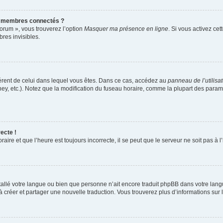
s membres connectés ?
forum », vous trouverez l’option
Masquer ma présence en ligne
. Si vous activez cet
es invisibles.
ifférent de celui dans lequel vous êtes. Dans ce cas, accédez au
panneau de l’utilisa
ney, etc.). Notez que la modification du fuseau horaire, comme la plupart des para
ecte !
aire et que l’heure est toujours incorrecte, il se peut que le serveur ne soit pas à
installé votre langue ou bien que personne n’ait encore traduit phpBB dans votre l
s à créer et partager une nouvelle traduction. Vous trouverez plus d’informations sur l