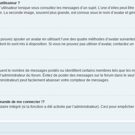
tilisateur ?
utilisateur lorsque vous consultez les messages d’un sujet. L’une d’elles peut êtr
rum. La seconde image, souvent plus grande, est connue sous le nom d’avatar et 
s pouvez ajouter un avatar en utilisant l’une des quatre méthodes d’avatar suivantes 
ont ils sont mis à disposition. Si vous ne pouvez pas utiliser d’avatar, contactez un
iquent le nombre de messages postés ou identifient certains membres tels que les 
ar l’administrateur du forum. Évitez de poster des messages sur le forum dans le seu
ministrateur) peut facilement abaisser votre compteur de messages.
mande de me connecter !?
re intégré (si la fonction a été activée par l’administrateur). Ceci pour empêcher l’u