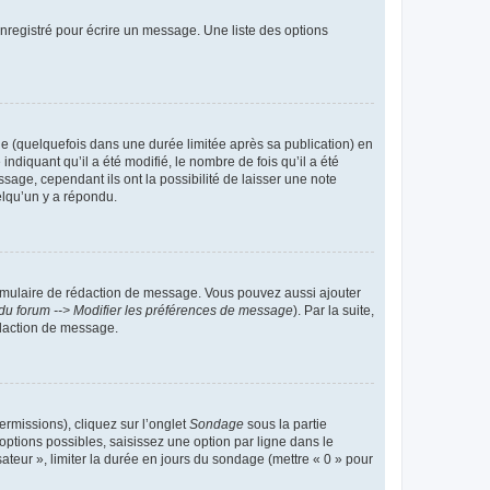
nregistré pour écrire un message. Une liste des options
 (quelquefois dans une durée limitée après sa publication) en
iquant qu’il a été modifié, le nombre de fois qu’il a été
sage, cependant ils ont la possibilité de laisser une note
elqu’un y a répondu.
rmulaire de rédaction de message. Vous pouvez aussi ajouter
du forum --> Modifier les préférences de message
). Par la suite,
daction de message.
ermissions), cliquez sur l’onglet
Sondage
sous la partie
ptions possibles, saisissez une option par ligne dans le
ateur », limiter la durée en jours du sondage (mettre « 0 » pour