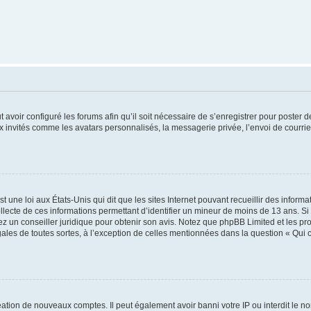
t avoir configuré les forums afin qu’il soit nécessaire de s’enregistrer pour poster
x invités comme les avatars personnalisés, la messagerie privée, l’envoi de courri
t une loi aux États-Unis qui dit que les sites Internet pouvant recueillir des infor
ollecte de ces informations permettant d’identifier un mineur de moins de 13 ans. S
tez un conseiller juridique pour obtenir son avis. Notez que phpBB Limited et les pr
gales de toutes sortes, à l’exception de celles mentionnées dans la question « Qui
réation de nouveaux comptes. Il peut également avoir banni votre IP ou interdit le no