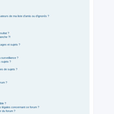
ateurs de ma liste d’amis ou d’ignorés ?
sultat ?
anche ?!
ages et sujets ?
a surveillance ?
 sujets ?
es de sujets ?
orum ?
ible ?
ns légales concernant ce forum ?
r du forum ?