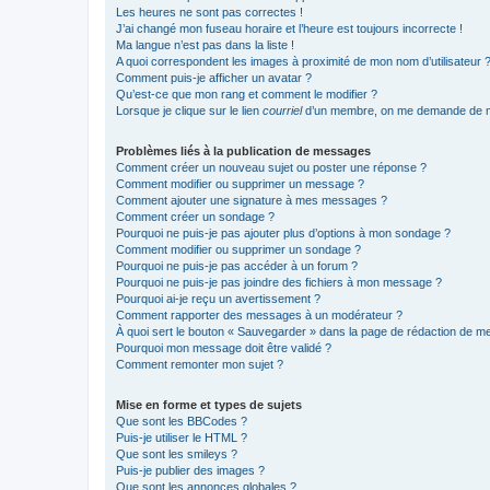
Les heures ne sont pas correctes !
J’ai changé mon fuseau horaire et l’heure est toujours incorrecte !
Ma langue n’est pas dans la liste !
A quoi correspondent les images à proximité de mon nom d’utilisateur 
Comment puis-je afficher un avatar ?
Qu’est-ce que mon rang et comment le modifier ?
Lorsque je clique sur le lien
courriel
d’un membre, on me demande de m
Problèmes liés à la publication de messages
Comment créer un nouveau sujet ou poster une réponse ?
Comment modifier ou supprimer un message ?
Comment ajouter une signature à mes messages ?
Comment créer un sondage ?
Pourquoi ne puis-je pas ajouter plus d’options à mon sondage ?
Comment modifier ou supprimer un sondage ?
Pourquoi ne puis-je pas accéder à un forum ?
Pourquoi ne puis-je pas joindre des fichiers à mon message ?
Pourquoi ai-je reçu un avertissement ?
Comment rapporter des messages à un modérateur ?
À quoi sert le bouton « Sauvegarder » dans la page de rédaction de 
Pourquoi mon message doit être validé ?
Comment remonter mon sujet ?
Mise en forme et types de sujets
Que sont les BBCodes ?
Puis-je utiliser le HTML ?
Que sont les smileys ?
Puis-je publier des images ?
Que sont les annonces globales ?