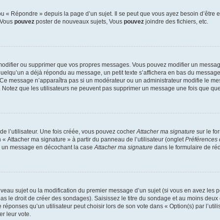
 « Répondre » depuis la page d’un sujet. Il se peut que vous ayez besoin d’être e
: Vous
pouvez
poster de nouveaux sujets, Vous
pouvez
joindre des fichiers, etc.
modifier ou supprimer que vos propres messages. Vous pouvez modifier un message
lqu’un a déjà répondu au message, un petit texte s’affichera en bas du message ind
n. Ce message n’apparaîtra pas si un modérateur ou un administrateur modifie le mes
ive. Notez que les utilisateurs ne peuvent pas supprimer un message une fois que qu
e l’utilisateur. Une fois créée, vous pouvez cocher
Attacher ma signature
sur le fo
 « Attacher ma signature » à partir du panneau de l’utilisateur (onglet
Préférences 
 à un message en décochant la case
Attacher ma signature
dans le formulaire de ré
ouveau sujet ou la modification du premier message d’un sujet (si vous en avez les p
 le droit de créer des sondages). Saisissez le titre du sondage et au moins deux o
onses qu’un utilisateur peut choisir lors de son vote dans « Option(s) par l’utilis
er leur vote.