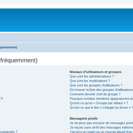
réquemment)
s fréquemment)
Niveaux d’utilisateurs et groupes
Que sont les administrateurs ?
Que sont les modérateurs ?
Que sont les groupes d’utilisateurs ?
Où trouver la liste des groupes d’utilisateur
Comment devenir chef de groupe ?
 ?!
Pourquoi certains membres apparaissent dan
Qu’est-ce qu’un « Groupe par défaut » ?
Qu’est-ce que le lien « L’équipe du forum » 
Messagerie privée
Je ne peux pas envoyer de messages privé
Je reçois sans arrêt des messages indésira
 connectés ?
J’ai reçu un spam ou un courriel abusif d’u