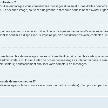
tilisateur ?
utilisateur lorsque vous consultez les messages d’un sujet. L’une d’elles peut êtr
rum. La seconde image, souvent plus grande, est connue sous le nom d’avatar et 
s pouvez ajouter un avatar en utilisant l’une des quatre méthodes d’avatar suivantes 
ont ils sont mis à disposition. Si vous ne pouvez pas utiliser d’avatar, contactez un
iquent le nombre de messages postés ou identifient certains membres tels que les 
ar l’administrateur du forum. Évitez de poster des messages sur le forum dans le seu
ministrateur) peut facilement abaisser votre compteur de messages.
mande de me connecter !?
re intégré (si la fonction a été activée par l’administrateur). Ceci pour empêcher l’u