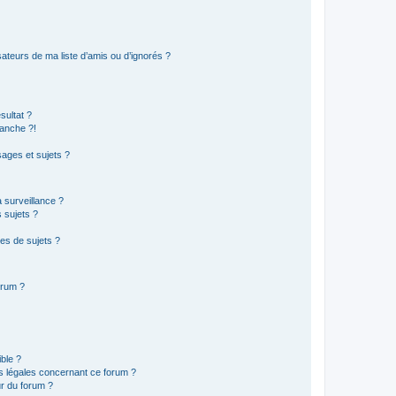
ateurs de ma liste d’amis ou d’ignorés ?
sultat ?
anche ?!
ages et sujets ?
a surveillance ?
 sujets ?
es de sujets ?
orum ?
ible ?
ns légales concernant ce forum ?
r du forum ?