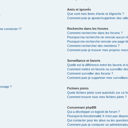
Amis et ignorés
Que sont mes listes d’amis et d’ignorés ?
?
Comment puis-je ajouter/supprimer des utilis
Recherche dans les forums
e connecter !?
Comment rechercher dans les forums ?
Pourquoi ma recherche ne renvoie aucun ré
Pourquoi ma recherche renvoie une page bl
Comment rechercher des membres ?
Comment puis-je trouver mes propres mess
Surveillance et favoris
Quelle est la différence entre les favoris et l
Comment mettre en favoris ou surveiller des
Comment surveiller des forums ?
Comment puis-je supprimer mes surveillanc
message ?
Fichiers joints
Quels fichiers joints sont autorisés sur ce f
Comment trouver tous mes fichiers joints ?
Concernant phpBB
Qui a développé ce logiciel de forum ?
Pourquoi la fonctionnalité X n’est pas dispon
Qui contacter pour les abus ou les questio
Comment puis-je contacter un administrateu