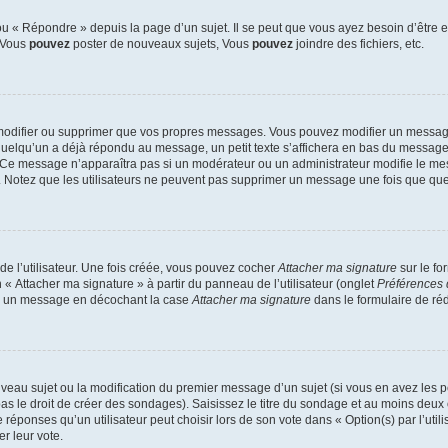
 « Répondre » depuis la page d’un sujet. Il se peut que vous ayez besoin d’être e
: Vous
pouvez
poster de nouveaux sujets, Vous
pouvez
joindre des fichiers, etc.
modifier ou supprimer que vos propres messages. Vous pouvez modifier un message
lqu’un a déjà répondu au message, un petit texte s’affichera en bas du message ind
n. Ce message n’apparaîtra pas si un modérateur ou un administrateur modifie le mes
ive. Notez que les utilisateurs ne peuvent pas supprimer un message une fois que qu
e l’utilisateur. Une fois créée, vous pouvez cocher
Attacher ma signature
sur le fo
 « Attacher ma signature » à partir du panneau de l’utilisateur (onglet
Préférences 
 à un message en décochant la case
Attacher ma signature
dans le formulaire de ré
ouveau sujet ou la modification du premier message d’un sujet (si vous en avez les p
 le droit de créer des sondages). Saisissez le titre du sondage et au moins deux o
onses qu’un utilisateur peut choisir lors de son vote dans « Option(s) par l’utilis
er leur vote.