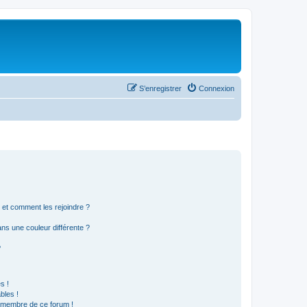
S’enregistrer
Connexion
s et comment les rejoindre ?
s une couleur différente ?
?
s !
bles !
n membre de ce forum !