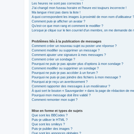
Les heures ne sont pas correctes !
J’ai changé mon fuseau horaire et l’heure est toujours incorrecte !
Ma langue n’est pas dans la liste !
A quoi correspondent les images à proximité de mon nom d’utilisateur 
Comment puis-je afficher un avatar ?
Qu’est-ce que mon rang et comment le modifier ?
Lorsque je clique sur le lien
courriel
d’un membre, on me demande de m
Problèmes liés à la publication de messages
Comment créer un nouveau sujet ou poster une réponse ?
Comment modifier ou supprimer un message ?
Comment ajouter une signature à mes messages ?
Comment créer un sondage ?
Pourquoi ne puis-je pas ajouter plus d’options à mon sondage ?
Comment modifier ou supprimer un sondage ?
Pourquoi ne puis-je pas accéder à un forum ?
Pourquoi ne puis-je pas joindre des fichiers à mon message ?
Pourquoi ai-je reçu un avertissement ?
Comment rapporter des messages à un modérateur ?
À quoi sert le bouton « Sauvegarder » dans la page de rédaction de 
Pourquoi mon message doit être validé ?
Comment remonter mon sujet ?
Mise en forme et types de sujets
Que sont les BBCodes ?
Puis-je utiliser le HTML ?
Que sont les smileys ?
Puis-je publier des images ?
Que sont les annonces globales ?