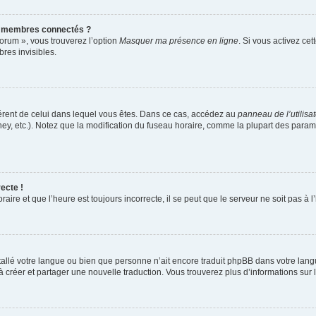
s membres connectés ?
forum », vous trouverez l’option
Masquer ma présence en ligne
. Si vous activez cet
es invisibles.
ifférent de celui dans lequel vous êtes. Dans ce cas, accédez au
panneau de l’utilisa
ney, etc.). Notez que la modification du fuseau horaire, comme la plupart des para
ecte !
aire et que l’heure est toujours incorrecte, il se peut que le serveur ne soit pas à
installé votre langue ou bien que personne n’ait encore traduit phpBB dans votre l
s à créer et partager une nouvelle traduction. Vous trouverez plus d’informations sur l