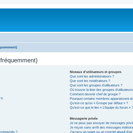
réquemment)
s fréquemment)
Niveaux d’utilisateurs et groupes
Que sont les administrateurs ?
Que sont les modérateurs ?
Que sont les groupes d’utilisateurs ?
Où trouver la liste des groupes d’utilisateur
Comment devenir chef de groupe ?
 ?!
Pourquoi certains membres apparaissent dan
Qu’est-ce qu’un « Groupe par défaut » ?
Qu’est-ce que le lien « L’équipe du forum » 
Messagerie privée
Je ne peux pas envoyer de messages privé
Je reçois sans arrêt des messages indésira
 connectés ?
J’ai reçu un spam ou un courriel abusif d’u