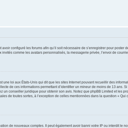
t avoir configuré les forums afin qu’il soit nécessaire de s’enregistrer pour poster
x invités comme les avatars personnalisés, la messagerie privée, l’envoi de courri
t une loi aux États-Unis qui dit que les sites Internet pouvant recueillir des infor
ollecte de ces informations permettant d’identifier un mineur de moins de 13 ans. S
tez un conseiller juridique pour obtenir son avis. Notez que phpBB Limited et les pr
gales de toutes sortes, à l’exception de celles mentionnées dans la question « Qui
réation de nouveaux comptes. Il peut également avoir banni votre IP ou interdit le no