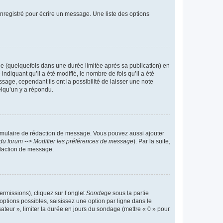
nregistré pour écrire un message. Une liste des options
 (quelquefois dans une durée limitée après sa publication) en
iquant qu’il a été modifié, le nombre de fois qu’il a été
sage, cependant ils ont la possibilité de laisser une note
elqu’un y a répondu.
rmulaire de rédaction de message. Vous pouvez aussi ajouter
du forum --> Modifier les préférences de message
). Par la suite,
daction de message.
ermissions), cliquez sur l’onglet
Sondage
sous la partie
ptions possibles, saisissez une option par ligne dans le
ateur », limiter la durée en jours du sondage (mettre « 0 » pour